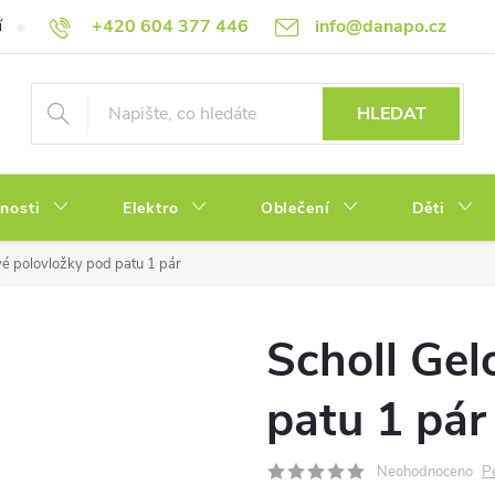
+420 604 377 446
info@danapo.cz
í
Hodnocení obchodu
Obchodní podmínky
Reklamace a výměn
HLEDAT
tnosti
Elektro
Oblečení
Děti
vé polovložky pod patu 1 pár
Scholl Gel
patu 1 pár
P
Neohodnoceno