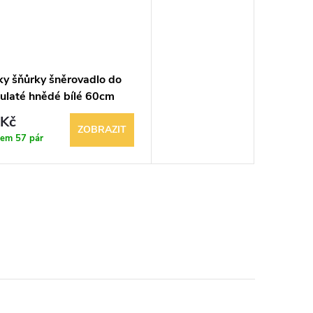
ky šňůrky šněrovadlo do
kulaté hnědé bílé 60cm
Kč
ZOBRAZIT
dem
57 pár