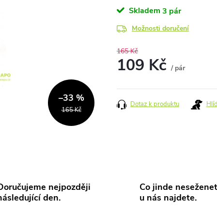
Skladem
3 pár
Možnosti doručení
165 Kč
109 Kč
/ pár
Měrná
cena:
–33 %
Dotaz k produktu
Hlí
165 Kč
Doručujeme nejpozději
Co jinde neseženet
následující den.
u nás najdete.