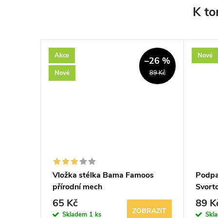
K to
Akce
Nové
–18 %
–26 %
Nové
55 Kč
89 Kč
therm
Vložka stélka Bama Famoos
Podpa
přírodní mech
Svort
65 Kč
89 K
BRAZIT
ZOBRAZIT
Skladem
1 ks
Skl