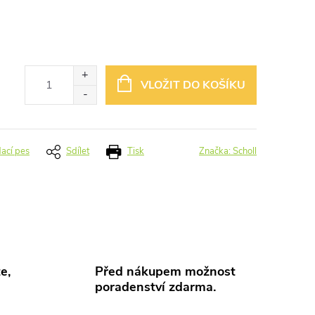
VLOŽIT DO KOŠÍKU
dací pes
Sdílet
Tisk
Značka:
Scholl
e,
Před nákupem možnost
poradenství zdarma.