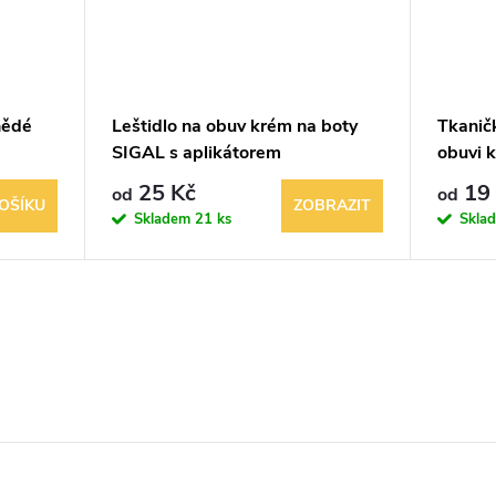
nědé
Leštidlo na obuv krém na boty
Tkanič
SIGAL s aplikátorem
obuvi 
25 Kč
19 
od
od
OŠÍKU
ZOBRAZIT
Skladem
21 ks
Skla