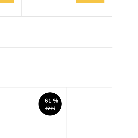
–61 %
49 Kč