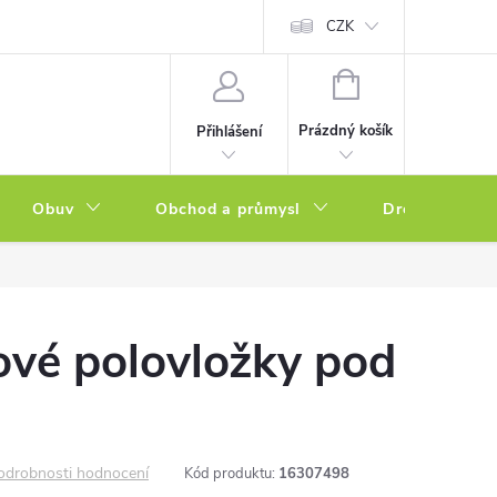
a zboží
Podmínky ochrany osobních údajů
CZK
Soubory cookies
N
NÁKUPNÍ
KOŠÍK
Prázdný košík
Přihlášení
Obuv
Obchod a průmysl
Drogerie
ové polovložky pod
odrobnosti hodnocení
Kód produktu:
16307498