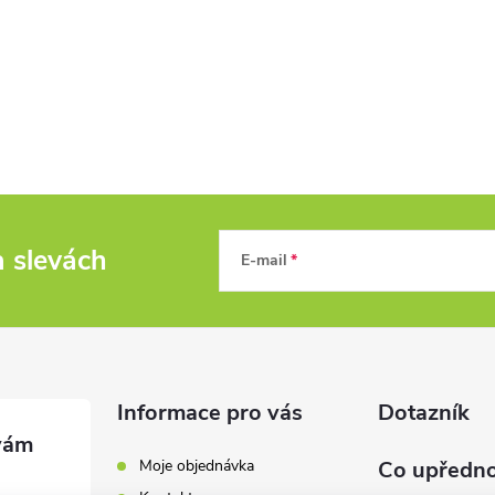
a slevách
E-mail
Informace pro vás
Dotazník
Moje objednávka
Co upředno