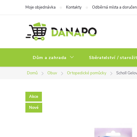
Přejít
Moje objednávka
Kontakty
Odběrná místa a doručen
na
obsah
Dům a zahrada
Sběratelství / staroži
Domů
Obuv
Ortopedické pomůcky
Scholl Gelo
Akce
Nové