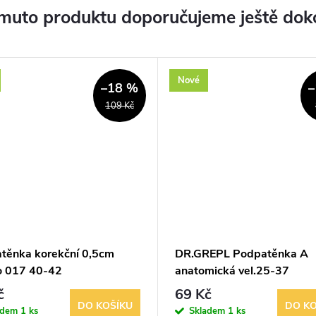
muto produktu doporučujeme ještě dok
Nové
–18 %
–
109 Kč
těnka korekční 0,5cm
DR.GREPL Podpatěnka A
o 017 40-42
anatomická vel.25-37
č
69 Kč
DO KOŠÍKU
DO KO
adem
1 ks
Skladem
1 ks