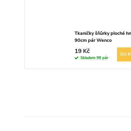
Tkaničky šňůrky ploché h
90cm pár Wenco
19 Kč
DO K
Skladem
98 pár