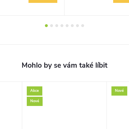
Akce
Nové
Nové