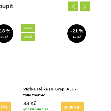
oupit
Akce
Akce
18 %
–21 %
Nové
Nové
85 Kč
42 Kč
Vložka stélka Dr. Grepl ALU-
Vložka s
folie thermo
klenkem
33 Kč
39 Kč
ŠÍKU
ZOBRAZIT
Skladem
1 ks
Sklad