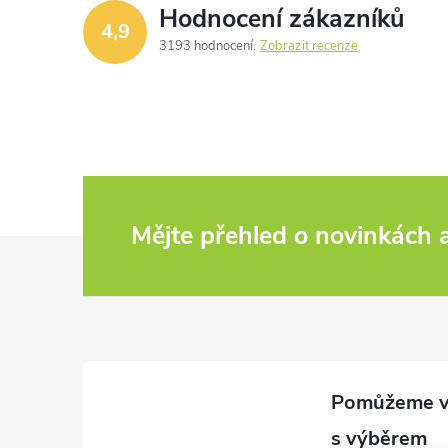
Hodnocení zákazníků
4,9
3193 hodnocení
Zobrazit recenze
Mějte přehled o novinkách
Z
á
p
a