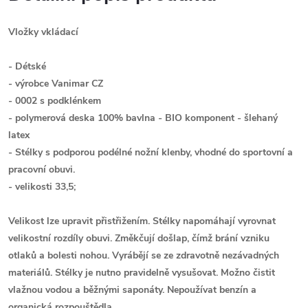
Vložky vkládací
- Détské
- výrobce Vanimar CZ
- 0002 s podklénkem
- polymerová deska 100% bavlna - BIO komponent - šlehaný
latex
- Stélky s podporou podélné nožní klenby, vhodné do sportovní a
pracovní obuvi.
- velikosti 33,5;
Velikost lze upravit přistřižením. Stélky napomáhají vyrovnat
velikostní rozdíly obuvi. Změkčují došlap, čímž brání vzniku
otlaků a bolesti nohou. Vyrábějí se ze zdravotně nezávadných
materiálů. Stélky je nutno pravidelně vysušovat. Možno čistit
vlažnou vodou a běžnými saponáty. Nepoužívat benzín a
organická rozpouštědla.