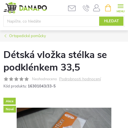
Přejít
NÁKUPNÍ
KOŠÍK
na
obsah
HLEDAT
Ortopedické pomůcky
Détská vložka stélka se
podklénkem 33,5
Podrobnosti hodnocení
Neohodnoceno
Kód produktu:
16301043/33-5
Akce
Nové