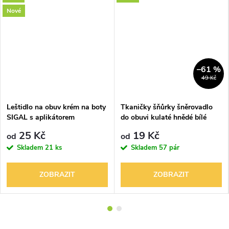
Nové
–61 %
49 Kč
Leštidlo na obuv krém na boty
Tkaničky šňůrky šněrovadlo
SIGAL s aplikátorem
do obuvi kulaté hnědé bílé
60cm
25 Kč
19 Kč
od
od
Skladem
21 ks
Skladem
57 pár
ZOBRAZIT
ZOBRAZIT