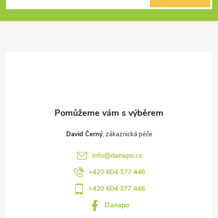
p
a
t
í
David Černý
info
@
danapo.cz
+420 604 377 446
+420 604 377 446
Danapo