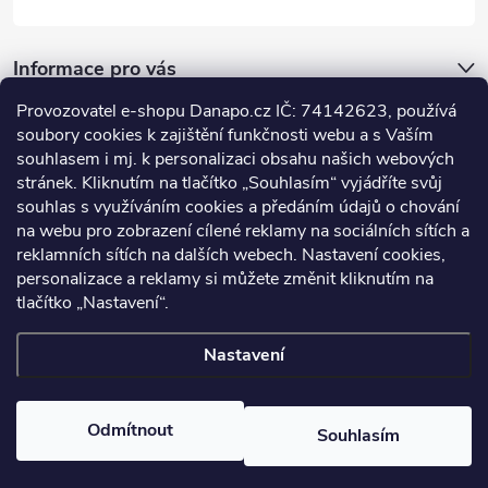
Informace pro vás
Provozovatel e-shopu Danapo.cz IČ: 74142623, používá
Dotazník
soubory cookies k zajištění funkčnosti webu a s Vaším
souhlasem i mj. k personalizaci obsahu našich webových
stránek. Kliknutím na tlačítko „Souhlasím“ vyjádříte svůj
Co upřednosťnujete?
souhlas s využíváním cookies a předáním údajů o chování
na webu pro zobrazení cílené reklamy na sociálních sítích a
Počet hlasů:
437
reklamních sítích na dalších webech. Nastavení cookies,
Facebook
personalizace a reklamy si můžete změnit kliknutím na
tlačítko „Nastavení“.
Nastavení
Copyright 2026
DANAPO - David Černý
. Všechna práva vyhrazena.
Upravit nastavení cookies
Odmítnout
Souhlasím
Vytvořil Shoptet