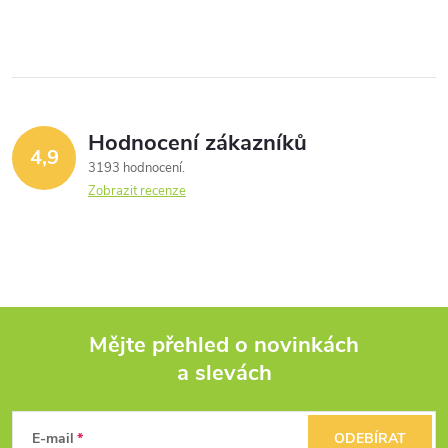
Hodnocení zákazníků
4,9
3193 hodnocení
Zobrazit recenze
Mějte přehled o novinkách
a slevách
Z
á
E-mail
ODEBÍRAT