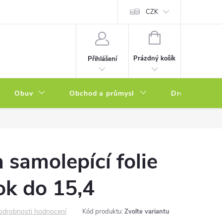
a zboží
Podmínky ochrany osobních údajů
CZK
Soubory cookies
N
NÁKUPNÍ
KOŠÍK
Prázdný košík
Přihlášení
Obuv
Obchod a průmysl
Drogerie
samolepící folie
ok do 15,4
odrobnosti hodnocení
Kód produktu:
Zvolte variantu