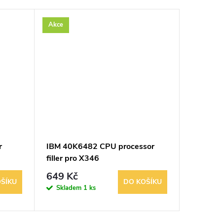
Akce
Akce
r
IBM 40K6482 CPU processor
IBM 39Y
filler pro X346
Shield
649 Kč
269 K
ŠÍKU
DO KOŠÍKU
Skladem
1 ks
Sklad