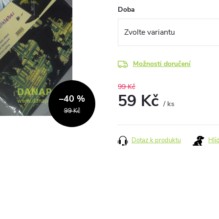
Doba
Možnosti doručení
99 Kč
59 Kč
–40 %
/ ks
99 Kč
Měrná
cena:
Dotaz k produktu
Hlí