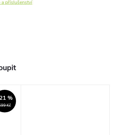
 a příslušenství
oupit
21 %
699 Kč