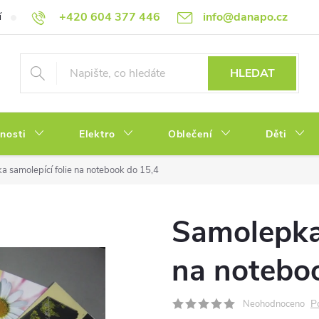
+420 604 377 446
info@danapo.cz
í
Hodnocení obchodu
Obchodní podmínky
Reklamace a výměn
HLEDAT
tnosti
Elektro
Oblečení
Děti
 samolepící folie na notebook do 15,4
Samolepka 
na notebo
P
Neohodnoceno