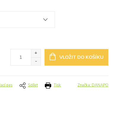
VLOŽIT DO KOŠÍKU
dací pes
Sdílet
Tisk
Značka:
DANAPO