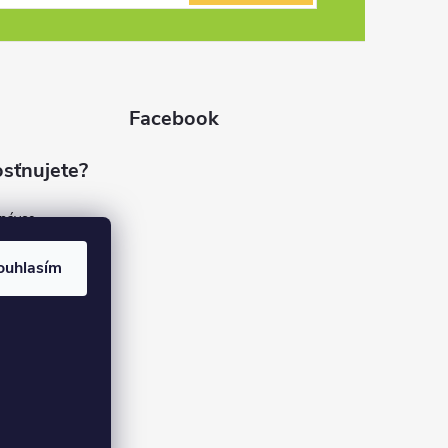
Facebook
sťnujete?
dnávce
(7%)
rvis
ouhlasím
(9%)
rma
(84%)
37