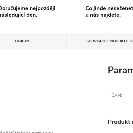
Doručujeme nejpozději
Co jinde neseženet
následující den.
u nás najdete.
DISKUZE
SOUVISEJÍCÍ PRODUKTY
Param
EAN
:
Produkt n