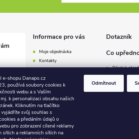
Informace pro vás
Dotazník
Moje objednávka
Co upředno
Kontakty
Dárek k obje
Odběrná místa a doručení
l e-shopu Danapo.cz
Hodnocení obchodu
Zákaznický se
Odmítnout
S
3, používá soubory cookies k
Obchodní podmínky
nkčnosti webu a s Vaším
Dopravu zda
.cz
Reklamace a výměna zboží
mj. k personalizaci obsahu našich
7 446
ánek. Kliknutím na tlačítko
Počet hlasů:
4
Podmínky ochrany osobních
údajů
vyjádříte svůj souhlas s
7 446
cookies a předáním údajů o
Soubory cookies
webu pro zobrazení cílené reklamy
Napište nám
h sítích a reklamních sítích na
Jak nakupovat? / How to