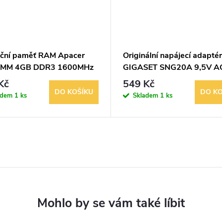
ční paměť RAM Apacer
Originální napájecí adaptér
IMM 4GB DDR3 1600MHz
GIGASET SNG20A 9,5V A
300mA
Kč
549 Kč
DO KOŠÍKU
DO KO
adem
1 ks
Skladem
1 ks