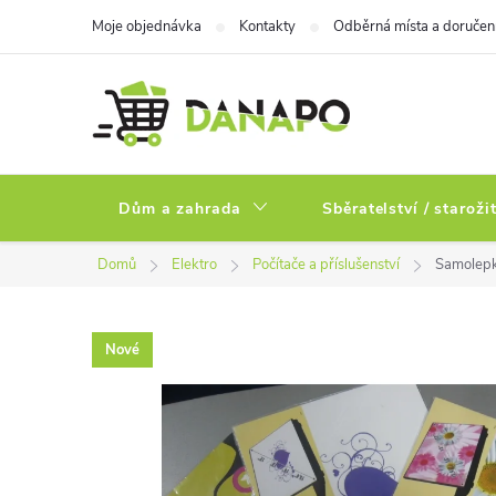
Přejít
Moje objednávka
Kontakty
Odběrná místa a doručen
na
obsah
Dům a zahrada
Sběratelství / staroži
Domů
Elektro
Počítače a příslušenství
Samolepka
Nové