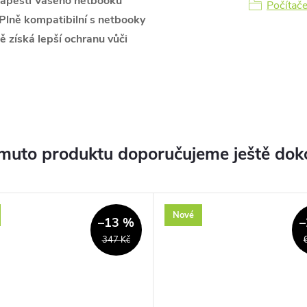
 zápěstí Vašeho netbooku
Počítače
 Plně kompatibilní s netbooky
ě získá lepší ochranu vůči
muto produktu doporučujeme ještě dok
Nové
–13 %
–
347 Kč