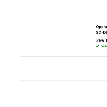
Opera
SO-D
CL11
299 
Skl