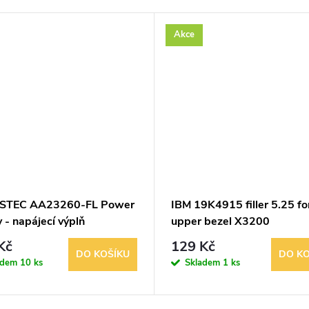
Akce
ASTEC AA23260-FL Power
IBM 19K4915 filler 5.25 fo
 - napájecí výplň
upper bezel X3200
Kč
129 Kč
DO KOŠÍKU
DO KO
adem
10 ks
Skladem
1 ks