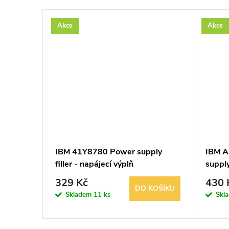
Akce
Akce
racket -
IBM 41Y8780 Power supply
IBM 
filler - napájecí výplň
supply
329 Kč
430 
KOŠÍKU
DO KOŠÍKU
Skladem
11 ks
Skl