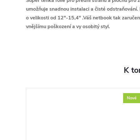
Super tenká fólie pro přední stranu a plochu pro
umožňuje snadnou instalaci a čisté odstraňování.
o velikosti od 12"-15,4" .Váš netbook tak zaručen
vnějšímu poškození a vy osobitý styl.
K to
Nové