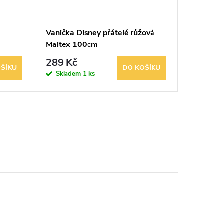
Vanička Disney přátelé růžová
Stojan 
Maltex 100cm
OKT Pr
289 Kč
489 K
ŠÍKU
DO KOŠÍKU
Skladem
1 ks
Sklad