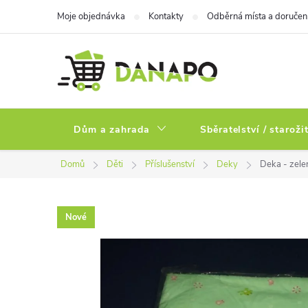
Přejít
Moje objednávka
Kontakty
Odběrná místa a doručen
na
obsah
Dům a zahrada
Sběratelství / staroži
Domů
Děti
Příslušenství
Deky
Deka - zel
Nové