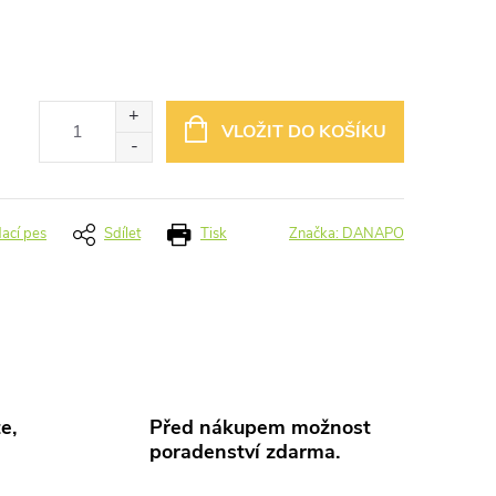
VLOŽIT DO KOŠÍKU
dací pes
Sdílet
Tisk
Značka:
DANAPO
e,
Před nákupem možnost
poradenství zdarma.