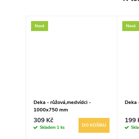
Nové
Nové
Deka - růžová,medvídci -
Deka -
1000x750 mm
309 Kč
199 
KOŠÍKU
DO KOŠÍKU
Skladem
1 ks
Skl