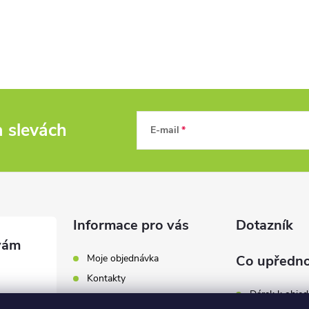
a slevách
E-mail
Informace pro vás
Dotazník
Moje objednávka
Co upředno
Kontakty
Dárek k obje
Odběrná místa a doručení