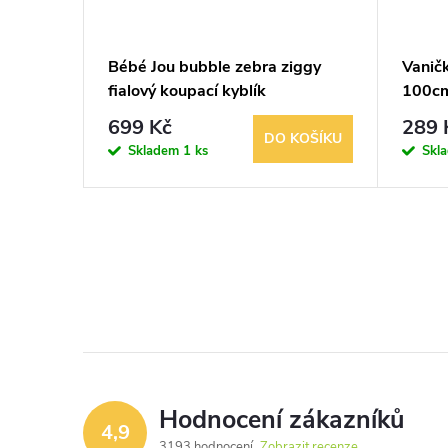
žová
Bébé Jou bubble zebra ziggy
Vaničk
fialový koupací kyblík
100c
699 Kč
289 
KOŠÍKU
DO KOŠÍKU
Skladem
1 ks
Skl
Hodnocení zákazníků
4,9
3193 hodnocení
Zobrazit recenze