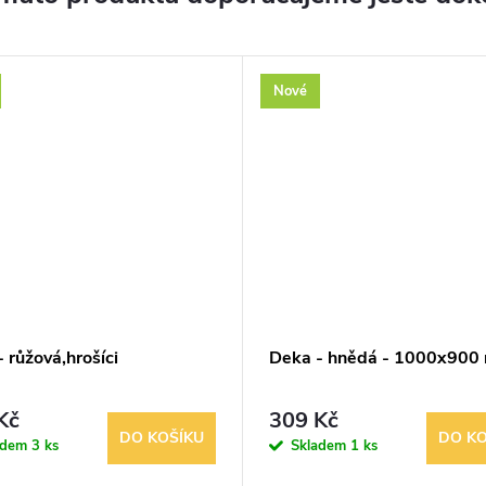
Nové
 růžová,hrošíci
Deka - hnědá - 1000x900
Kč
309 Kč
DO KOŠÍKU
DO KO
adem
3 ks
Skladem
1 ks