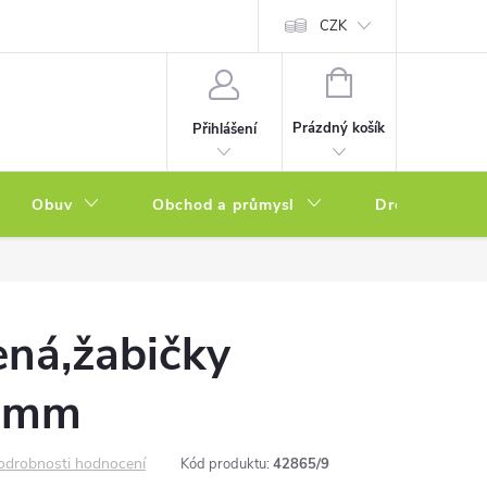
a zboží
Podmínky ochrany osobních údajů
CZK
Soubory cookies
N
NÁKUPNÍ
KOŠÍK
Prázdný košík
Přihlášení
Obuv
Obchod a průmysl
Drogerie
ená,žabičky
 mm
odrobnosti hodnocení
Kód produktu:
42865/9