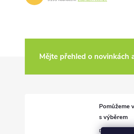
Mějte přehled o novinkách
Z
á
p
a
t
David Černý