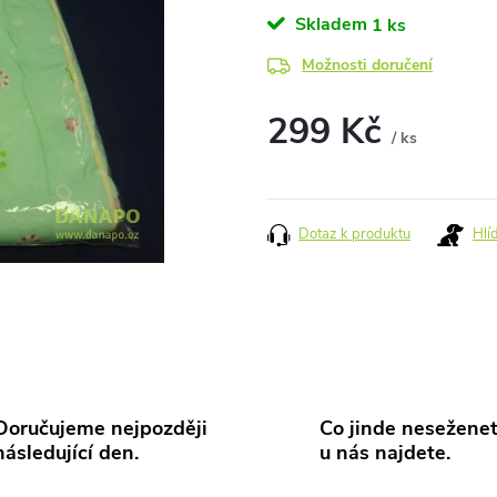
Skladem
1 ks
Možnosti doručení
299 Kč
/ ks
Měrná
cena:
Dotaz k produktu
Hlí
Doručujeme nejpozději
Co jinde neseženet
následující den.
u nás najdete.