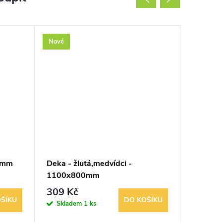
Nové
Nové
 mm
Deka - žlutá,medvídci -
Deka - ž
1100x800mm
1400x
309 Kč
329 K
ŠÍKU
DO KOŠÍKU
Skladem
1 ks
Sklad