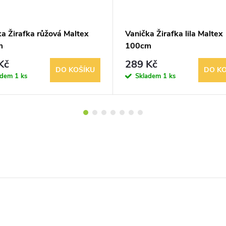
a Žirafka růžová Maltex
Vanička Žirafka lila Maltex
m
100cm
Kč
289 Kč
DO KOŠÍKU
DO KO
adem
1 ks
Skladem
1 ks