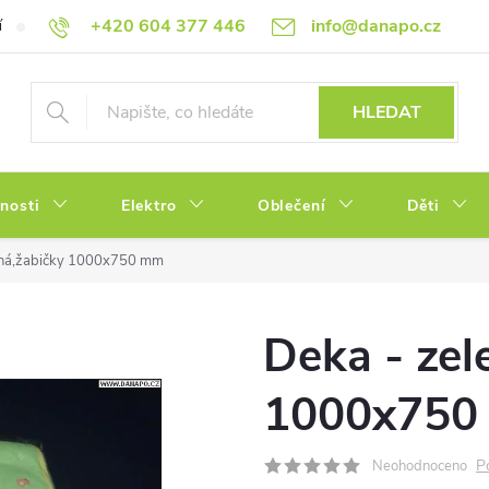
+420 604 377 446
info@danapo.cz
í
Hodnocení obchodu
Obchodní podmínky
Reklamace a výměn
HLEDAT
tnosti
Elektro
Oblečení
Děti
ená,žabičky 1000x750 mm
Deka - zel
1000x750
P
Neohodnoceno