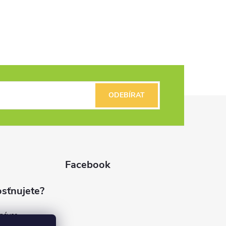
ODEBÍRAT
Facebook
sťnujete?
dnávce
(7%)