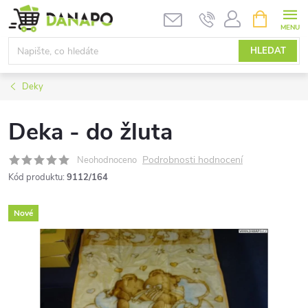
Přejít
NÁKUPNÍ
KOŠÍK
na
obsah
HLEDAT
Deky
Deka - do žluta
Podrobnosti hodnocení
Neohodnoceno
Kód produktu:
9112/164
Nové