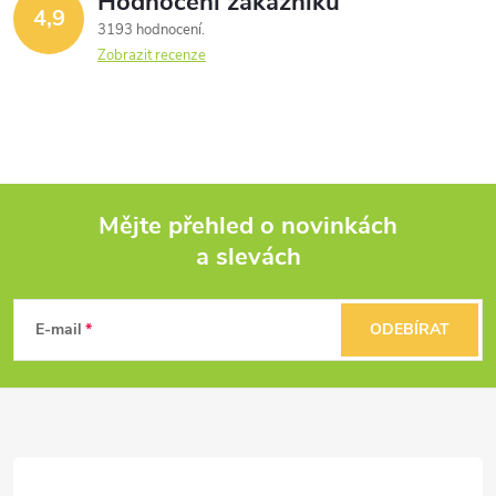
Hodnocení zákazníků
4,9
3193 hodnocení
Zobrazit recenze
Mějte přehled o novinkách
a slevách
Z
á
E-mail
ODEBÍRAT
p
a