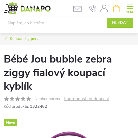
Přejít
NÁKUPNÍ
KOŠÍK
na
obsah
HLEDAT
Koupání,hygiena
Bébé Jou bubble zebra
ziggy fialový koupací
kyblík
Podrobnosti hodnocení
Neohodnoceno
Kód produktu:
1322462
Nové