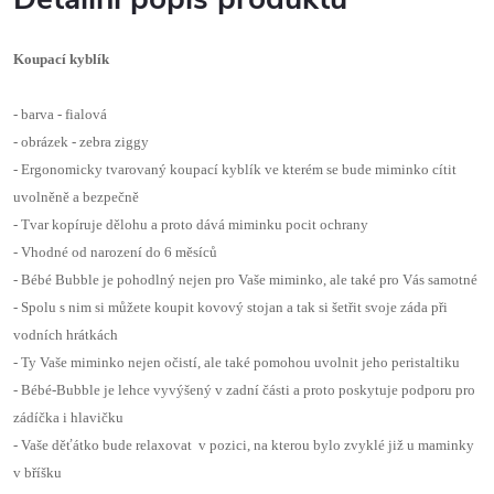
Koupací kyblík
- barva - fialová
- obrázek - zebra ziggy
- Ergonomicky tvarovaný koupací kyblík ve kterém se bude miminko cítit
uvolněně a bezpečně
- Tvar kopíruje dělohu a proto dává miminku pocit ochrany
- Vhodné od narození do 6 měsíců
- Bébé Bubble je pohodlný nejen pro Vaše miminko, ale také pro Vás samotné
- Spolu s nim si můžete koupit kovový stojan a tak si šetřit svoje záda při
vodních hrátkách
- Ty Vaše miminko nejen očistí, ale také pomohou uvolnit jeho peristaltiku
- Bébé-Bubble je lehce vyvýšený v zadní části a proto poskytuje podporu pro
zádíčka i hlavičku
- Vaše děťátko bude relaxovat v pozici, na kterou bylo zvyklé již u maminky
v bříšku