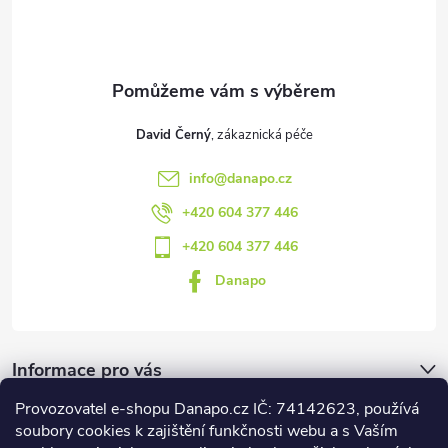
t
í
David Černý
info
@
danapo.cz
+420 604 377 446
+420 604 377 446
Danapo
Informace pro vás
Provozovatel e-shopu Danapo.cz IČ: 74142623, používá
Dotazník
soubory cookies k zajištění funkčnosti webu a s Vaším