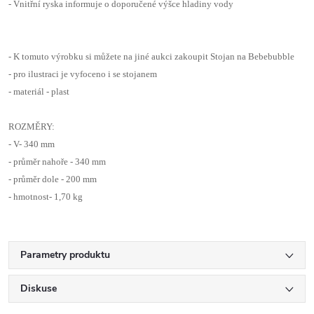
- Vnitřní ryska informuje o doporučené výšce hladiny vody
- K tomuto výrobku si můžete na jiné aukci zakoupit Stojan na Bebebubble
- pro ilustraci je vyfoceno i se stojanem
- materiál - plast
ROZMĚRY:
- V- 340 mm
- průměr nahoře - 340 mm
- průměr dole - 200 mm
- hmotnost- 1,70 kg
Parametry produktu
Diskuse