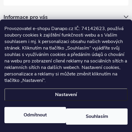
Informace pro vás
Provozovatel e-shopu Danapo.cz IČ: 74142623, používá
Dotazník
soubory cookies k zajištění funkčnosti webu a s Vaším
souhlasem i mj. k personalizaci obsahu našich webových
stránek. Kliknutím na tlačítko „Souhlasím“ vyjádříte svůj
Co upřednosťnujete?
souhlas s využíváním cookies a předáním údajů o chování
na webu pro zobrazení cílené reklamy na sociálních sítích a
Počet hlasů:
437
reklamních sítích na dalších webech. Nastavení cookies,
Facebook
personalizace a reklamy si můžete změnit kliknutím na
tlačítko „Nastavení“.
Nastavení
Copyright 2026
DANAPO - David Černý
. Všechna práva vyhrazena.
Upravit nastavení cookies
Odmítnout
Souhlasím
Vytvořil Shoptet