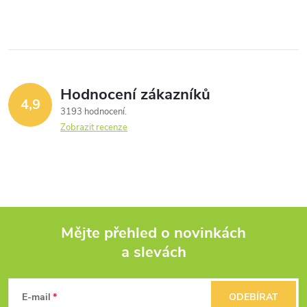
Hodnocení zákazníků
4,9
3193 hodnocení
Zobrazit recenze
Mějte přehled o novinkách
a slevách
Z
á
E-mail
ODEBÍRAT