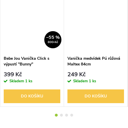
–55 %
899 Kč
Bebe Jou Vanička Click s
Vanička medvídek Pú růžová
výpustí "Bunny"
Maltex 84cm
399 Kč
249 Kč
Skladem
1 ks
Skladem
1 ks
DO KOŠÍKU
DO KOŠÍKU