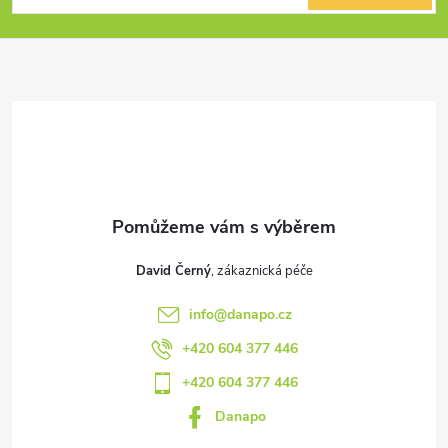
p
a
t
í
David Černý
info
@
danapo.cz
+420 604 377 446
+420 604 377 446
Danapo