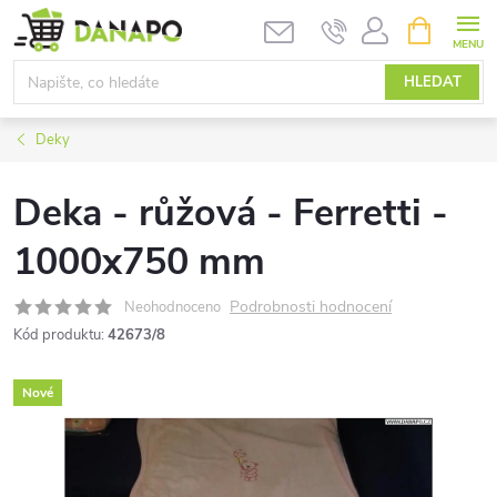
Přejít
NÁKUPNÍ
KOŠÍK
na
obsah
HLEDAT
Deky
Deka - růžová - Ferretti -
1000x750 mm
Podrobnosti hodnocení
Neohodnoceno
Kód produktu:
42673/8
Nové