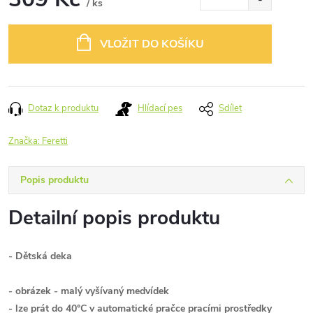
/ ks
Měrná
cena:
VLOŽIT DO KOŠÍKU
Dotaz k produktu
Hlídací pes
Sdílet
Značka:
Feretti
Popis produktu
Detailní popis produktu
- Dětská deka
- obrázek - malý vyšívaný medvídek
- lze prát do 40°C v automatické pračce pracími prostředky