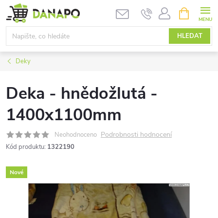
Přejít
NÁKUPNÍ
KOŠÍK
na
obsah
HLEDAT
Deky
Deka - hnědožlutá -
1400x1100mm
Podrobnosti hodnocení
Neohodnoceno
Kód produktu:
1322190
Nové