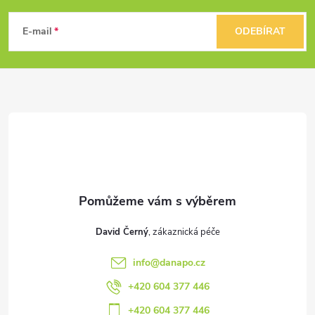
á
E-mail
ODEBÍRAT
p
a
t
í
David Černý
info
@
danapo.cz
+420 604 377 446
+420 604 377 446