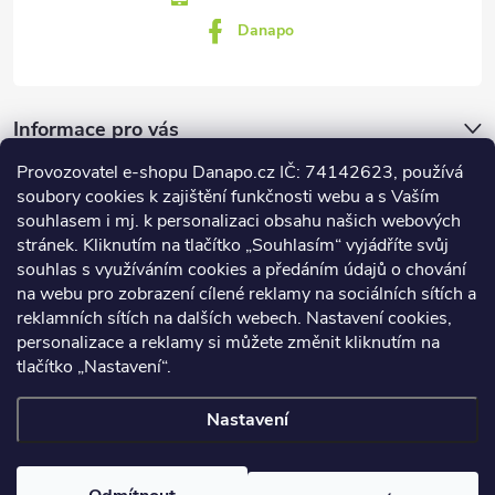
Danapo
Informace pro vás
Provozovatel e-shopu Danapo.cz IČ: 74142623, používá
Dotazník
soubory cookies k zajištění funkčnosti webu a s Vaším
souhlasem i mj. k personalizaci obsahu našich webových
stránek. Kliknutím na tlačítko „Souhlasím“ vyjádříte svůj
Co upřednosťnujete?
souhlas s využíváním cookies a předáním údajů o chování
na webu pro zobrazení cílené reklamy na sociálních sítích a
Počet hlasů:
437
reklamních sítích na dalších webech. Nastavení cookies,
Facebook
personalizace a reklamy si můžete změnit kliknutím na
tlačítko „Nastavení“.
Nastavení
Copyright 2026
DANAPO - David Černý
. Všechna práva vyhrazena.
Upravit nastavení cookies