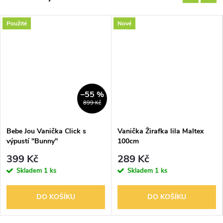
Použité
Nové
–55 %
899 Kč
Bebe Jou Vanička Click s
Vanička Žirafka lila Maltex
výpustí "Bunny"
100cm
399 Kč
289 Kč
Skladem
1 ks
Skladem
1 ks
DO KOŠÍKU
DO KOŠÍKU