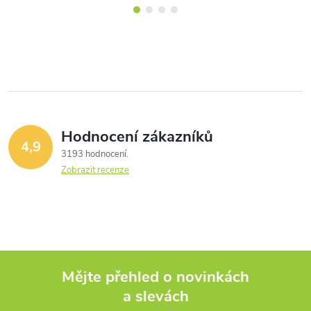
Hodnocení zákazníků
4,9
3193 hodnocení
Zobrazit recenze
Mějte přehled o novinkách
a slevách
Z