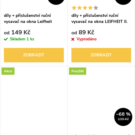
ů
ů
díly + příslušenství ruční
díly + příslušenství ruční
vysavač na okna Leifheit
vysavač na okna LEIFHEIT II.
Aquanta Click 51025
generace
149 Kč
89 Kč
od
od
Skladem
1 ks
Vyprodáno
ZOBRAZIT
ZOBRAZIT
Akce
Použité
–68 %
139 Kč