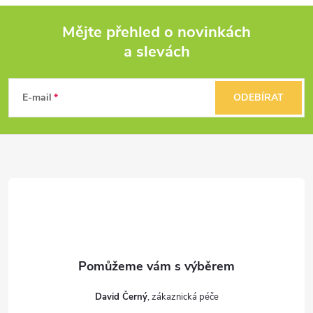
p
Mějte přehled o novinkách
r
a slevách
Z
v
k
á
E-mail
ODEBÍRAT
y
p
v
a
ý
t
p
i
í
s
u
David Černý