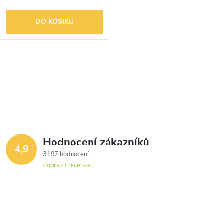
DO KOŠÍKU
O
v
l
á
Hodnocení zákazníků
d
4,9
3197 hodnocení
a
Zobrazit recenze
c
í