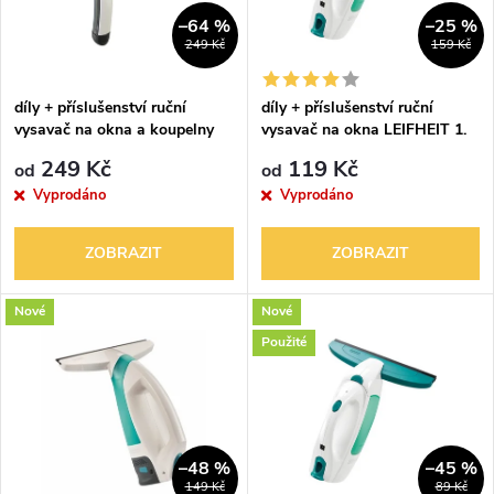
n
i
–64 %
–25 %
249 Kč
159 Kč
í
s
p
díly + příslušenství ruční
díly + příslušenství ruční
vysavač na okna a koupelny
vysavač na okna LEIFHEIT 1.
p
Nemo LEIFHEIT 51030
generace
r
249 Kč
119 Kč
od
od
r
Vyprodáno
Vyprodáno
o
o
ZOBRAZIT
ZOBRAZIT
d
d
Nové
Nové
u
Použité
u
k
k
t
t
–48 %
–45 %
149 Kč
89 Kč