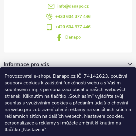
info
@
danapo.cz
+420 604 377 446
+420 604 377 446
Danapo
Informace pro vás
Provozovatel e-shopu Danapo.cz IČ: 74142623, používá
Dotazník
soubory cookies k zajištění funkčnosti webu a s Vaším
souhlasem i mj. k personalizaci obsahu našich webových
stránek. Kliknutím na tlačítko „Souhlasím“ vyjádříte svůj
Co upřednosťnujete?
souhlas s využíváním cookies a předáním údajů o chování
na webu pro zobrazení cílené reklamy na sociálních sítích a
Počet hlasů:
437
reklamních sítích na dalších webech. Nastavení cookies,
Facebook
personalizace a reklamy si můžete změnit kliknutím na
tlačítko „Nastavení“.