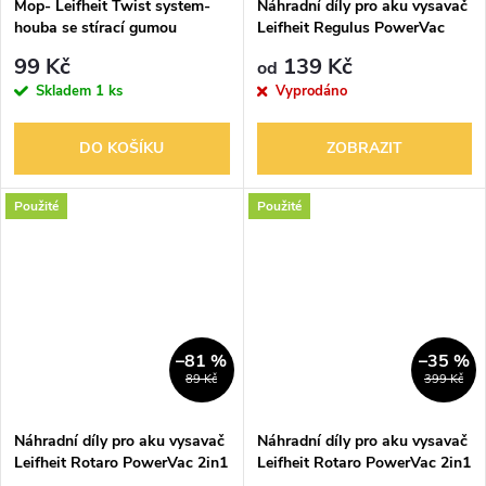
Mop- Leifheit Twist system-
Náhradní díly pro aku vysavač
houba se stírací gumou
Leifheit Regulus PowerVac
2in1 11926
99 Kč
139 Kč
od
Skladem
1 ks
Vyprodáno
DO KOŠÍKU
ZOBRAZIT
Použité
Použité
–81 %
–35 %
89 Kč
399 Kč
Náhradní díly pro aku vysavač
Náhradní díly pro aku vysavač
Leifheit Rotaro PowerVac 2in1
Leifheit Rotaro PowerVac 2in1
11928
16V 11927