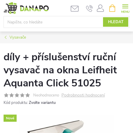
Přejít
NÁKUPNÍ
KOŠÍK
na
obsah
HLEDAT
Vysavače
díly + příslušenství ruční
vysavač na okna Leifheit
Aquanta Click 51025
Podrobnosti hodnocení
Neohodnoceno
Kód produktu:
Zvolte variantu
Nové