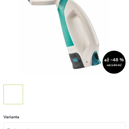
až –48 %
od 149 Kč
Varianta