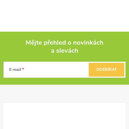
Mějte přehled o novinkách
a slevách
Z
á
E-mail
ODEBÍRAT
p
a
t
í