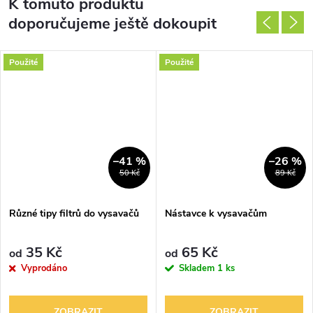
K tomuto produktu
doporučujeme ještě dokoupit
Použité
Použité
–41 %
–26 %
50 Kč
89 Kč
Různé tipy filtrů do vysavačů
Nástavce k vysavačům
35 Kč
65 Kč
od
od
Vyprodáno
Skladem
1 ks
ZOBRAZIT
ZOBRAZIT