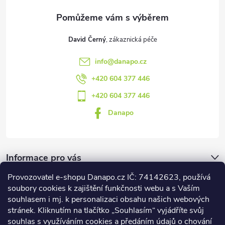
David Černý
info
@
danapo.cz
+420 604 377 446
+420 604 377 446
Danapo
Informace pro vás
Provozovatel e-shopu Danapo.cz IČ: 74142623, používá
Dotazník
soubory cookies k zajištění funkčnosti webu a s Vaším
souhlasem i mj. k personalizaci obsahu našich webových
stránek. Kliknutím na tlačítko „Souhlasím“ vyjádříte svůj
Co upřednosťnujete?
souhlas s využíváním cookies a předáním údajů o chování