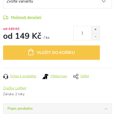
Možnosti doručení
od 149 Kč
od
149 Kč
/ ks
Měrná
cena:
VLOŽIT DO KOŠÍKU
Dotaz k produktu
Hlídací pes
Sdílet
Značka:
Leifheit
Záruka
:
2 roky
Popis produktu