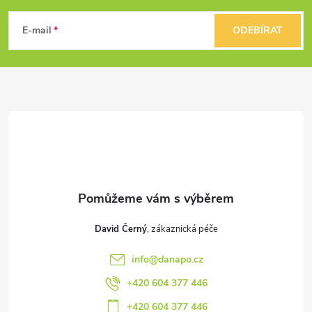
ý
á
E-mail
ODEBÍRAT
p
p
i
a
s
u
t
í
David Černý
info
@
danapo.cz
+420 604 377 446
+420 604 377 446