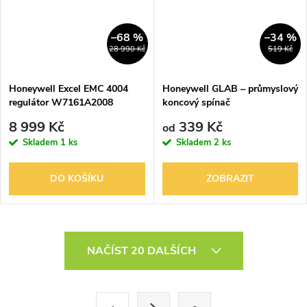
–68 %
–34 %
28 990 Kč
519 Kč
Honeywell Excel EMC 4004
Honeywell GLAB – průmyslový
regulátor W7161A2008
koncový spínač
8 999 Kč
339 Kč
od
Skladem
1 ks
Skladem
2 ks
DO KOŠÍKU
ZOBRAZIT
O
NAČÍST 20 DALŠÍCH
v
l
S