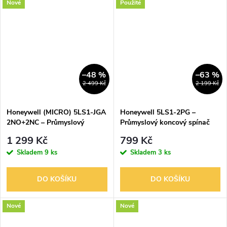
Nové
Použité
–48 %
–63 %
2 499 Kč
2 199 Kč
Honeywell (MICRO) 5LS1-JGA
Honeywell 5LS1-2PG –
2NO+2NC – Průmyslový
Průmyslový koncový spínač
koncový spínač
1 299 Kč
799 Kč
Skladem
9 ks
Skladem
3 ks
DO KOŠÍKU
DO KOŠÍKU
Nové
Nové