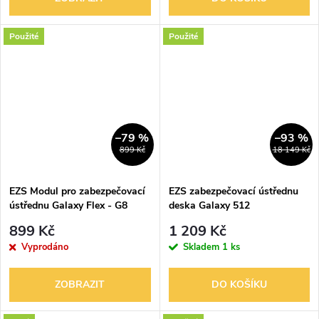
Použité
Použité
–79 %
–93 %
899 Kč
18 149 Kč
EZS Modul pro zabezpečovací
EZS zabezpečovací ústřednu
ústřednu Galaxy Flex - G8
deska Galaxy 512
koncentrátor 8 zón
899 Kč
1 209 Kč
Vyprodáno
Skladem
1 ks
ZOBRAZIT
DO KOŠÍKU