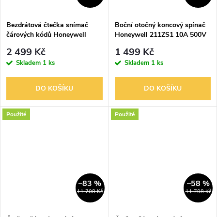
ů
ů
Bezdrátová čtečka snímač
Boční otočný koncový spínač
čárových kódů Honeywell
Honeywell 211ZS1 10A 500V
Voyager BT MS9535
NO/NC páka s válečkem
2 499 Kč
1 499 Kč
(Metrologic)
Skladem
1 ks
Skladem
1 ks
DO KOŠÍKU
DO KOŠÍKU
Použité
Použité
–83 %
–58 %
11 708 Kč
11 708 Kč