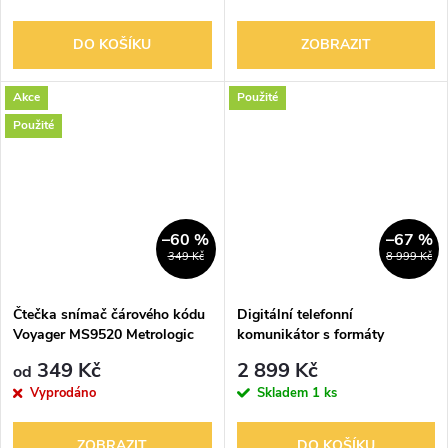
DO KOŠÍKU
ZOBRAZIT
Akce
Použité
Použité
–60 %
–67 %
349 Kč
8 999 Kč
Čtečka snímač čárového kódu
Digitální telefonní
Voyager MS9520 Metrologic
komunikátor s formáty
Ademco CID a SIA
349 Kč
2 899 Kč
od
Vyprodáno
Skladem
1 ks
ZOBRAZIT
DO KOŠÍKU