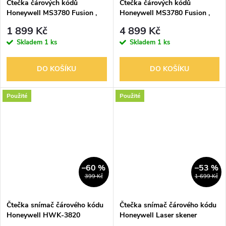
Čtečka čárových kódů
Čtečka čárových kódů
Honeywell MS3780 Fusion ,
Honeywell MS3780 Fusion ,
černá na náhradní díly
RS232, černá
1 899 Kč
4 899 Kč
Skladem
1 ks
Skladem
1 ks
DO KOŠÍKU
DO KOŠÍKU
Použité
Použité
–60 %
–53 %
399 Kč
1 699 Kč
Čtečka snímač čárového kódu
Čtečka snímač čárového kódu
Honeywell HWK-3820
Honeywell Laser skener
náhradní díly
MS5145 Eclipse, USB