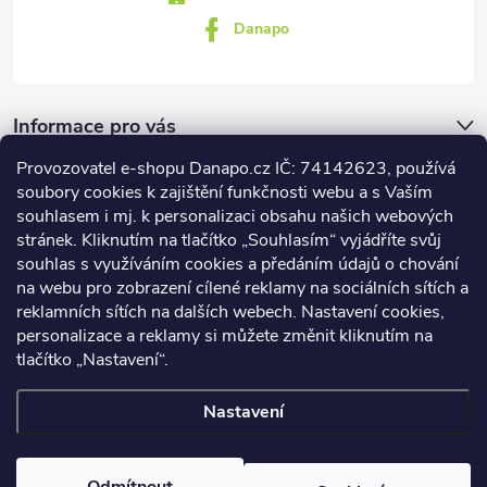
Danapo
Informace pro vás
Provozovatel e-shopu Danapo.cz IČ: 74142623, používá
Dotazník
soubory cookies k zajištění funkčnosti webu a s Vaším
souhlasem i mj. k personalizaci obsahu našich webových
stránek. Kliknutím na tlačítko „Souhlasím“ vyjádříte svůj
Co upřednosťnujete?
souhlas s využíváním cookies a předáním údajů o chování
na webu pro zobrazení cílené reklamy na sociálních sítích a
Počet hlasů:
437
reklamních sítích na dalších webech. Nastavení cookies,
Facebook
personalizace a reklamy si můžete změnit kliknutím na
tlačítko „Nastavení“.
Nastavení
Copyright 2026
DANAPO - David Černý
. Všechna práva vyhrazena.
Upravit nastavení cookies