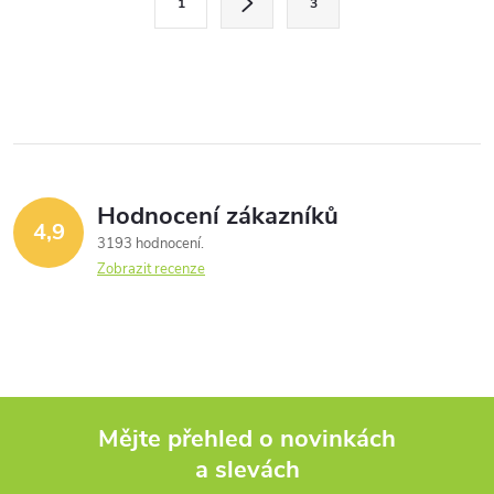
1
3
t
á
r
d
á
a
n
k
c
o
í
v
Hodnocení zákazníků
4,9
á
p
3193 hodnocení
n
Zobrazit recenze
r
í
v
k
y
Mějte přehled o novinkách
v
a slevách
Z