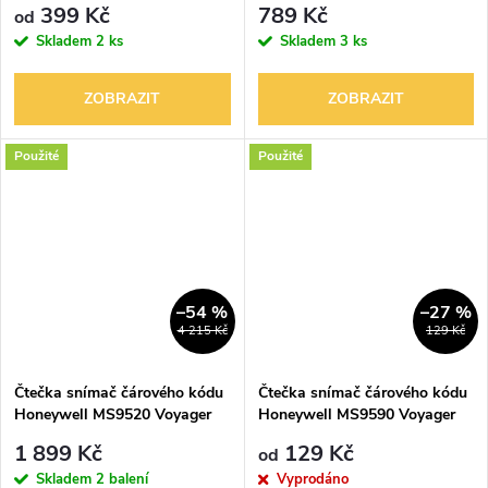
399 Kč
789 Kč
od
Skladem
2 ks
Skladem
3 ks
ZOBRAZIT
ZOBRAZIT
Použité
Použité
–54 %
–27 %
4 215 Kč
129 Kč
Čtečka snímač čárového kódu
Čtečka snímač čárového kódu
Honeywell MS9520 Voyager
Honeywell MS9590 Voyager
černý, USB
náhradní díly
1 899 Kč
129 Kč
od
Skladem
2 balení
Vyprodáno