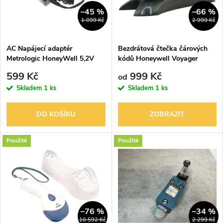
n
i
–45 %
–66 %
1 099 Kč
2 999 Kč
í
s
p
AC Napájecí adaptér
Bezdrátová čtečka čárových
Metrologic HoneyWell 5,2V
kódů Honeywell Voyager
p
1A, METROLOGIC 3A-
1202g černý, Bluetooth, USB
r
599 Kč
999 Kč
od
052WP05 00-06324 ,
r
Skladem
1 ks
Skladem
1 ks
obrácená polarita, 5x2,5mm
o
o
DO KOŠÍKU
ZOBRAZIT
d
d
Použité
Použité
u
u
k
k
t
t
–76 %
–34 %
10 592 Kč
2 299 Kč