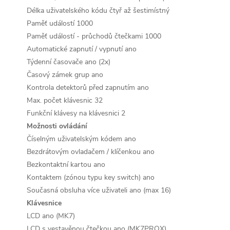
Délka uživatelského kódu
čtyř až šestimístný
Paměť událostí
1000
Paměť událostí - průchodů čtečkami
1000
Automatické zapnutí / vypnutí
ano
Týdenní časovače
ano (2x)
Časový zámek grup
ano
Kontrola detektorů před zapnutím
ano
Max. počet klávesnic
32
Funkční klávesy na klávesnici
2
Možnosti ovládání
Číselným uživatelským kódem
ano
Bezdrátovým ovladačem / klíčenkou
ano
Bezkontaktní kartou
ano
Kontaktem (zónou typu key switch)
ano
Současná obsluha více uživateli
ano (max 16)
Klávesnice
LCD
ano (MK7)
LCD s vestavěnou čtečkou
ano (MK7PROX)