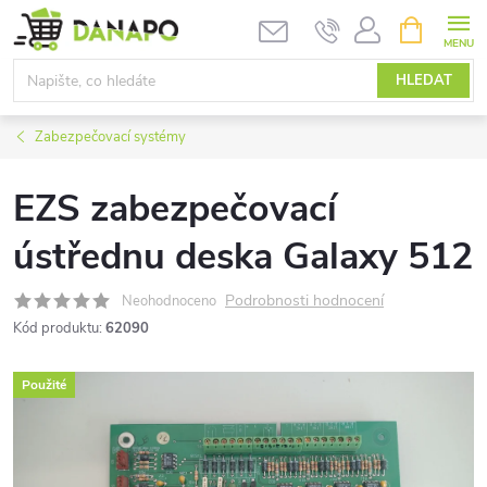
Přejít
NÁKUPNÍ
KOŠÍK
na
obsah
HLEDAT
Zabezpečovací systémy
EZS zabezpečovací
ústřednu deska Galaxy 512
Podrobnosti hodnocení
Neohodnoceno
Kód produktu:
62090
Použité