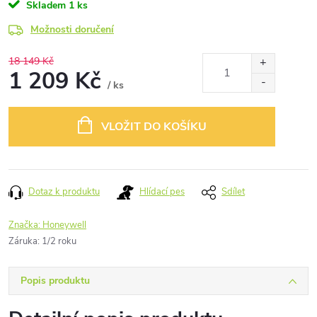
Skladem
1 ks
Možnosti doručení
18 149 Kč
1 209 Kč
/ ks
Měrná
cena:
VLOŽIT DO KOŠÍKU
Dotaz k produktu
Hlídací pes
Sdílet
Značka:
Honeywell
Záruka
:
1/2 roku
Popis produktu