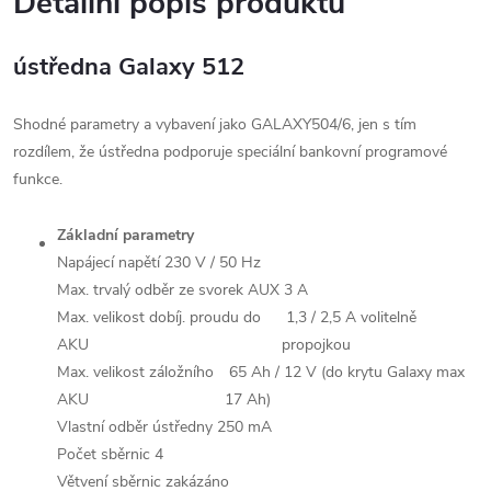
Detailní popis produktu
ústředna Galaxy 512
Shodné parametry a vybavení jako GALAXY504/6, jen s tím
rozdílem, že ústředna podporuje speciální bankovní programové
funkce.
Základní parametry
Napájecí napětí
230 V / 50 Hz
Max. trvalý odběr ze svorek AUX
3 A
Max. velikost dobíj. proudu do
1,3 / 2,5 A volitelně
AKU
propojkou
Max. velikost záložního
65 Ah / 12 V (do krytu Galaxy max
AKU
17 Ah)
Vlastní odběr ústředny
250
mA
Počet sběrnic
4
Větvení sběrnic
zakázáno