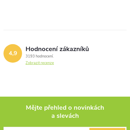
Hodnocení zákazníků
4,9
3193 hodnocení
Zobrazit recenze
Mějte přehled o novinkách
a slevách
Z