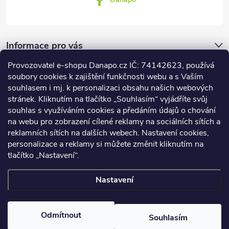
Informace pro vás
Provozovatel e-shopu Danapo.cz IČ: 74142623, používá
Dotazník
soubory cookies k zajištění funkčnosti webu a s Vaším
souhlasem i mj. k personalizaci obsahu našich webových
stránek. Kliknutím na tlačítko „Souhlasím“ vyjádříte svůj
Co upřednosťnujete?
souhlas s využíváním cookies a předáním údajů o chování
na webu pro zobrazení cílené reklamy na sociálních sítích a
Počet hlasů:
437
reklamních sítích na dalších webech. Nastavení cookies,
Facebook
personalizace a reklamy si můžete změnit kliknutím na
tlačítko „Nastavení“.
Nastavení
Copyright 2026
DANAPO - David Černý
. Všechna práva vyhrazena.
Upravit nastavení cookies
Odmítnout
Souhlasím
Vytvořil Shoptet