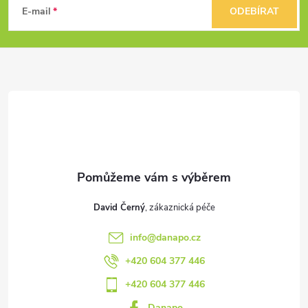
á
E-mail
ODEBÍRAT
p
a
t
í
David Černý
info
@
danapo.cz
+420 604 377 446
+420 604 377 446
Danapo