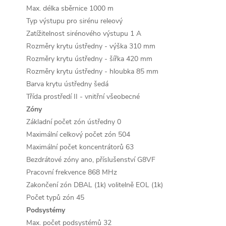
Max. délka sběrnice
1000 m
Typ výstupu pro sirénu
releový
Zatížitelnost sirénového výstupu
1
A
Rozměry krytu ústředny - výška
310
mm
Rozměry krytu ústředny - šířka
420
mm
Rozměry krytu ústředny - hloubka
85
mm
Barva krytu ústředny
šedá
Třída prostředí
II - vnitřní všeobecné
Zóny
Základní počet zón ústředny
0
Maximální celkový počet zón
504
Maximální počet koncentrátorů
63
Bezdrátové zóny
ano, příslušenství G8VF
Pracovní frekvence
868
MHz
Zakončení zón
DBAL (1k) volitelně EOL (1k)
Počet typů zón
45
Podsystémy
Max. počet podsystémů
32