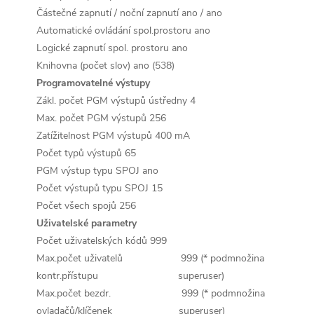
Částečné zapnutí / noční zapnutí
ano / ano
Automatické ovládání spol.prostoru
ano
Logické zapnutí spol. prostoru
ano
Knihovna (počet slov)
ano (538)
Programovatelné výstupy
Zákl. počet PGM výstupů ústředny
4
Max. počet PGM výstupů
256
Zatížitelnost PGM výstupů
400 mA
Počet typů výstupů
65
PGM výstup typu SPOJ
ano
Počet výstupů typu SPOJ
15
Počet všech spojů
256
Uživatelské parametry
Počet uživatelských kódů
999
Max.počet uživatelů
999 (* podmnožina
kontr.přístupu
superuser)
Max.počet bezdr.
999 (* podmnožina
ovladačů/klíčenek
superuser)