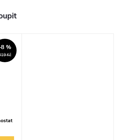
oupit
–8 %
819 Kč
ostat