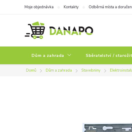
Přejít
Moje objednávka
Kontakty
Odběrná místa a doručen
na
obsah
Dům a zahrada
Sběratelství / staroži
Domů
Dům a zahrada
Stavebniny
Elektroinstal