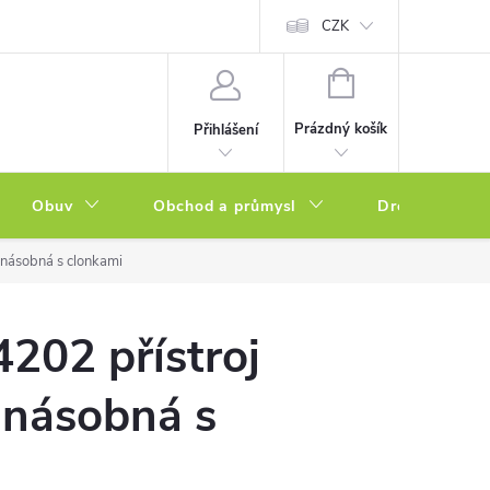
a zboží
Podmínky ochrany osobních údajů
CZK
Soubory cookies
N
NÁKUPNÍ
KOŠÍK
Prázdný košík
Přihlášení
Obuv
Obchod a průmysl
Drogerie
-násobná s clonkami
202 přístroj
-násobná s