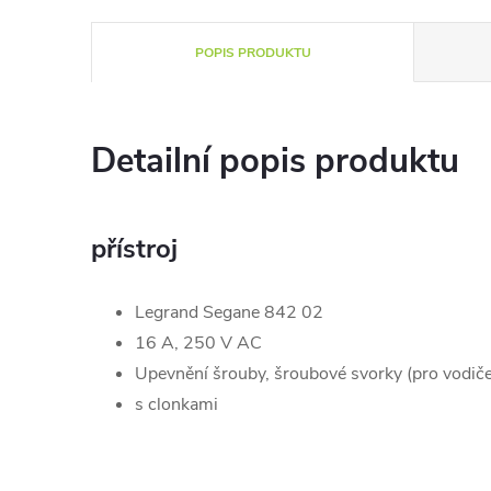
POPIS PRODUKTU
Detailní popis produktu
přístroj
Legrand Segane 842 02
16 A, 250 V AC
Upevnění šrouby, šroubové svorky (pro vodič
s clonkami