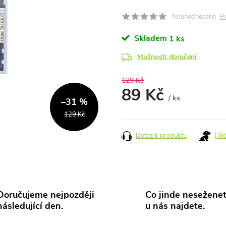
P
Neohodnoceno
Skladem
1 ks
Možnosti doručení
129 Kč
89 Kč
/ ks
–31 %
Měrná
129 Kč
cena:
Dotaz k produktu
Hlí
Doručujeme nejpozději
Co jinde neseženet
následující den.
u nás najdete.