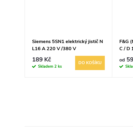
zový
Siemens 5SN1 elektrický jistič N
F&G (M
e
L16 A 220 V /380 V
C / D
konta
189 Kč
59
od
BRAZIT
DO KOŠÍKU
Skladem
2 ks
Skl