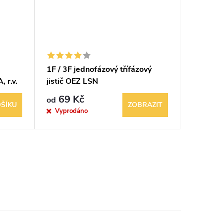
1F / 3F jednofázový třífázový
Nadprou
 r.v.
jistič OEZ LSN
AC Sie
iginál
69 Kč
1 149
od
ŠÍKU
ZOBRAZIT
Vyprodáno
Sklad