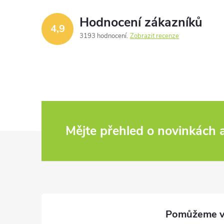
Hodnocení zákazníků
4,9
3193 hodnocení
Zobrazit recenze
Mějte přehled o novinkách
Z
á
p
a