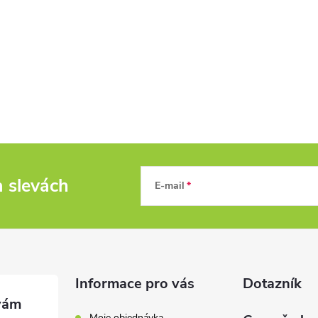
a slevách
E-mail
Informace pro vás
Dotazník
Moje objednávka