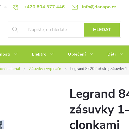
+420 604 377 446
info@danapo.cz
í
Hodnocení obchodu
Obchodní podmínky
Reklamace a výměn
HLEDAT
tnosti
Elektro
Oblečení
Děti
ační materiál
Zásuvky / vypínače
Legrand 84202 přístroj zásuvky 1
Legrand 84
zásuvky 1
clonkami