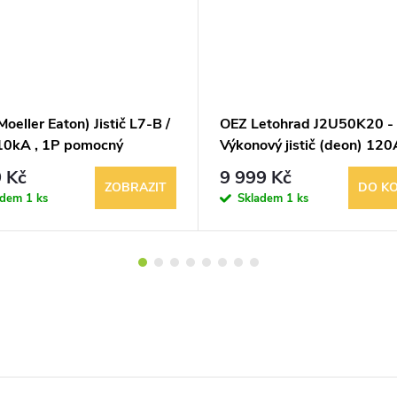
oeller Eaton) Jistič L7-B /
OEZ Letohrad J2U50K20 -
 10kA , 1P pomocný
Výkonový jistič (deon) 120A,
kt Z7-HK
1963, retro / průmyslový or
 Kč
9 999 Kč
ZOBRAZIT
DO KO
adem
1 ks
Skladem
1 ks