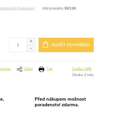
odrobnosti hodnocení
Kód produktu:
50/126
VLOŽIT DO KOŠÍKU
dací pes
Sdílet
Tisk
Značka:
ABB
Záruka
:
2 roky
e,
Před nákupem možnost
poradenství zdarma.