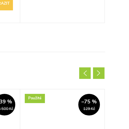
AZIT
Použité
Nové
39 %
–75 %
 500 Kč
129 Kč