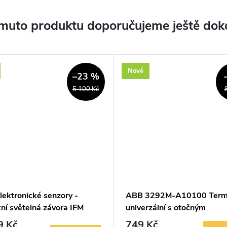
muto produktu doporučujeme ještě dok
Nové
–23 %
5 100 Kč
ektronické senzory -
ABB 3292M-A10100 Term
ní světelná závora IFM
univerzální s otočným
70
nastavením teploty (ovl.
9 Kč
749 Kč