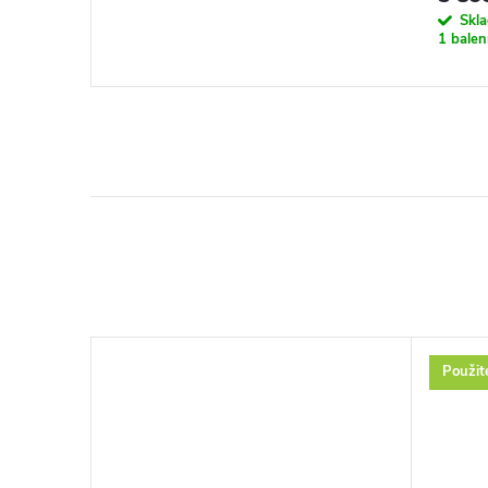
Skl
1 balen
Použit