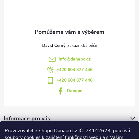
t
í
David Černý
info
@
danapo.cz
+420 604 377 446
+420 604 377 446
Danapo
Informace pro vás
Provozovatel e-shopu Danapo.cz IČ: 74142623, používá
Dotazník
soubory cookies k zajištění funkčnosti webu a s Vaším