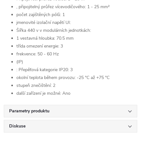
, připojitelný průřez vícevodičového: 1 - 25 mm²
počet zajištěných pólů: 1
jmenovité izolační napětí UI:
Šířka 440 v v modulárních jednotkách:
1 vestavná hloubka: 70.5 mm
třída omezení energie: 3
frekvence: 50 - 60 Hz
(IP)
: Přepěťová kategorie IP20: 3
okolní teplota během provozu: -25 °C až +75 °C
stupeň znečištění: 2
další zařízení je možné: Ano
Parametry produktu
Diskuse