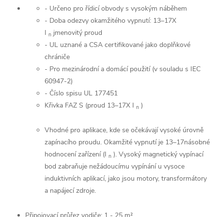
- Určeno pro řídicí obvody s vysokým náběhem
- Doba odezvy okamžitého vypnutí: 13–17X
I
jmenovitý proud
n
- UL uznané a CSA certifikované jako doplňkové
chrániče
- Pro mezinárodní a domácí použití (v souladu s IEC
60947-2)
- Číslo spisu UL 177451
Křivka FAZ S (proud 13–17X I
)
n
Vhodné pro aplikace, kde se očekávají vysoké úrovně
zapínacího proudu. Okamžité vypnutí je 13–17násobné
hodnocení zařízení (I
). Vysoký magnetický vypínací
n
bod zabraňuje nežádoucímu vypínání u vysoce
induktivních aplikací, jako jsou motory, transformátory
a napájecí zdroje.
Připojovací průřez vodiče: 1 - 25 m²