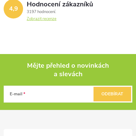
Hodnocení zákazníků
4,9
3197 hodnocení
Zobrazit recenze
Mějte přehled o novinkách
a slevách
Z
á
E-mail
ODEBÍRAT
p
a