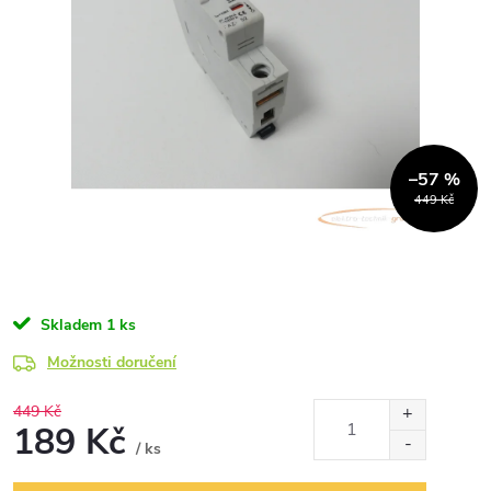
–57 %
449 Kč
Skladem
1 ks
Možnosti doručení
449 Kč
189 Kč
/ ks
Měrná