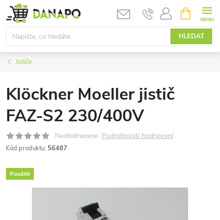
Přejít
NÁKUPNÍ
KOŠÍK
na
obsah
HLEDAT
Jističe
Klöckner Moeller jistič
FAZ-S2 230/400V
Podrobnosti hodnocení
Neohodnoceno
Kód produktu:
56487
Použité