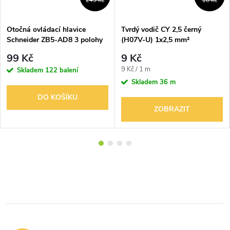
249 Kč
16 Kč
Otočná ovládací hlavice
Tvrdý vodič CY 2,5 černý
Schneider ZB5-AD8 3 polohy
(H07V-U) 1x2,5 mm²
vratné černá
99 Kč
9 Kč
Měrná
9 Kč / 1 m
Skladem
122 balení
cena:
Skladem
36 m
DO KOŠÍKU
ZOBRAZIT