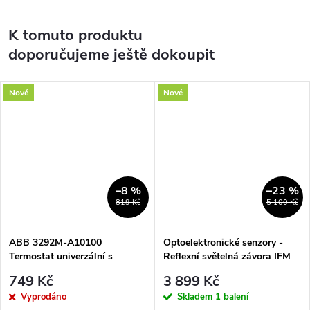
K tomuto produktu
doporučujeme ještě dokoupit
Nové
Nové
–8 %
–23 %
819 Kč
5 100 Kč
ABB 3292M-A10100
Optoelektronické senzory -
Termostat univerzální s
Reflexní světelná závora IFM
otočným nastavením teploty
OU5070
749 Kč
3 899 Kč
(ovl. jednotka), bílá/ledová bílá
Vyprodáno
Skladem
1 balení