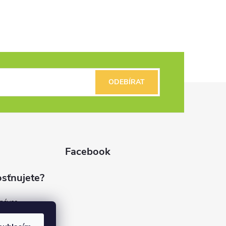
ODEBÍRAT
Facebook
sťnujete?
dnávce
(7%)
rvis