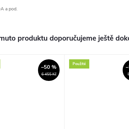
A a pod.
muto produktu doporučujeme ještě dok
Použité
–50 %
–
6 455 Kč