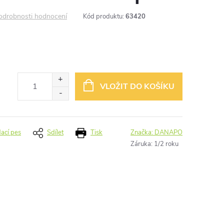
odrobnosti hodnocení
Kód produktu:
63420
VLOŽIT DO KOŠÍKU
dací pes
Sdílet
Tisk
Značka:
DANAPO
Záruka
:
1/2 roku