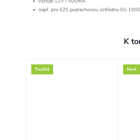
výstup 12V / 500mA
např. pro EZS poplachovou ústřednu EG 1000
K to
Použité
Nové