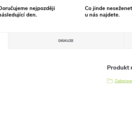
Doručujeme nejpozději
Co jinde neseženet
následující den.
u nás najdete.
DISKUZE
Produkt n
Zabezpe