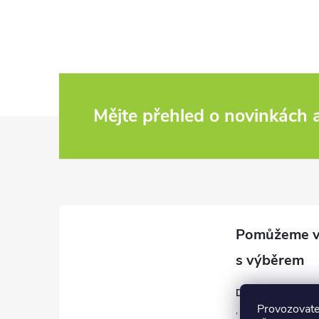
Mějte přehled o novinkách
Z
á
p
a
t
David Černý
í
Provozovate