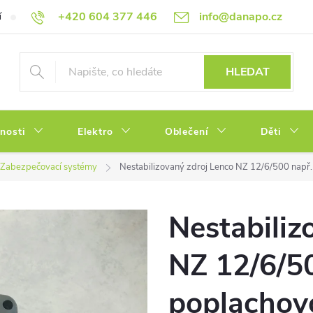
+420 604 377 446
info@danapo.cz
í
Hodnocení obchodu
Obchodní podmínky
Reklamace a výměn
HLEDAT
tnosti
Elektro
Oblečení
Děti
Zabezpečovací systémy
Nestabilizovaný zdroj Lenco NZ 12/6/500 např.
Nestabiliz
NZ 12/6/50
poplachov