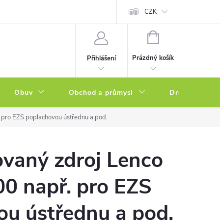
a zboží
Podmínky ochrany osobních údajů
CZK
Soubory cookies
N
NÁKUPNÍ
KOŠÍK
Prázdný košík
Přihlášení
Obuv
Obchod a průmysl
Drogerie
 pro EZS poplachovou ústřednu a pod.
ovaný zdroj Lenco
0 např. pro EZS
ou ústřednu a pod.