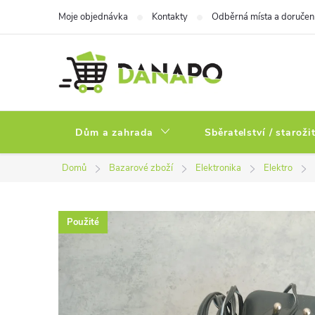
Přejít
Moje objednávka
Kontakty
Odběrná místa a doručen
na
obsah
Dům a zahrada
Sběratelství / staroži
Domů
Bazarové zboží
Elektronika
Elektro
Použité