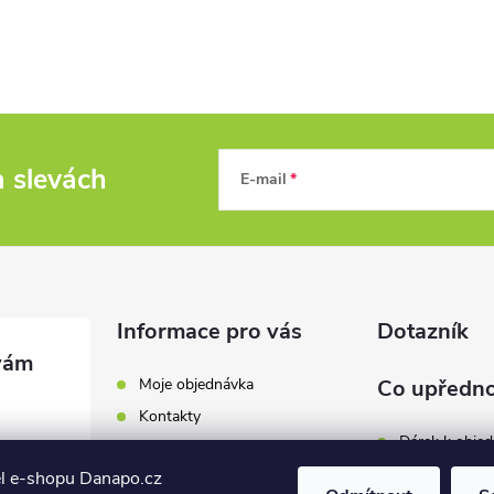
a slevách
E-mail
Informace pro vás
Dotazník
Moje objednávka
Co upředno
Kontakty
Dárek k obje
Odběrná místa a doručení
l e-shopu Danapo.cz
Hodnocení obchodu
Zákaznický se