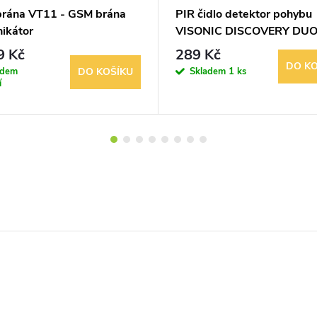
rána VT11 - GSM brána
PIR čidlo detektor pohybu
ikátor
VISONIC DISCOVERY DU
9 Kč
289 Kč
DO KO
adem
Skladem
1 ks
DO KOŠÍKU
í