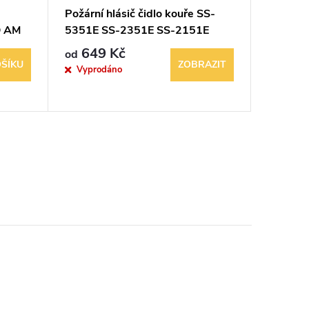
Požární hlásič čidlo kouře SS-
Lynteck
O AM
5351E SS-2351E SS-2151E
Siréna
(System Sensor, IT)
649 Kč
629 K
od
ŠÍKU
ZOBRAZIT
Vyprodáno
Sklad