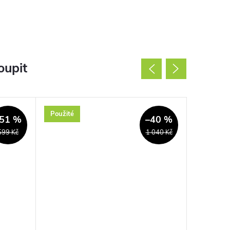
oupit
Použité
Použité
51 %
–40 %
599 Kč
1 040 Kč