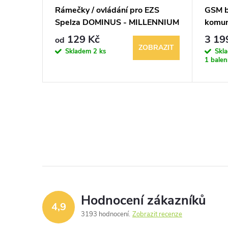
ění skla
Rámečky / ovládání pro EZS
GSM b
Spelza DOMINUS - MILLENNIUM
komun
129 Kč
3 19
od
KOŠÍKU
ZOBRAZIT
Skladem
2 ks
Skl
1 balen
Hodnocení zákazníků
4,9
3193 hodnocení
Zobrazit recenze