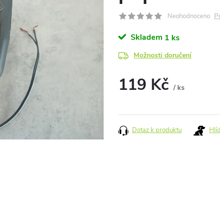
P
Neohodnoceno
Skladem
1 ks
Možnosti doručení
119 Kč
/ ks
Měrná
cena:
Dotaz k produktu
Hlí