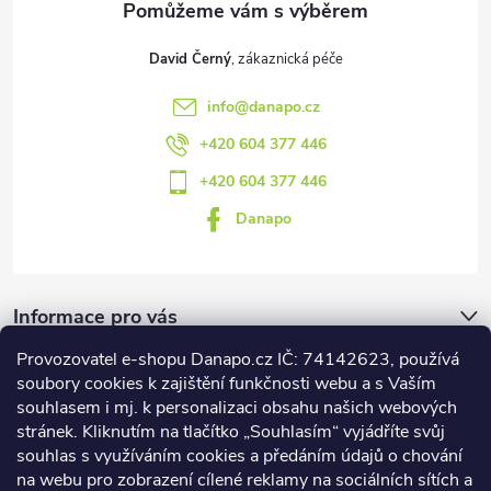
David Černý
info
@
danapo.cz
+420 604 377 446
+420 604 377 446
Danapo
Informace pro vás
Provozovatel e-shopu Danapo.cz IČ: 74142623, používá
Dotazník
soubory cookies k zajištění funkčnosti webu a s Vaším
souhlasem i mj. k personalizaci obsahu našich webových
stránek. Kliknutím na tlačítko „Souhlasím“ vyjádříte svůj
Co upřednosťnujete?
souhlas s využíváním cookies a předáním údajů o chování
na webu pro zobrazení cílené reklamy na sociálních sítích a
Počet hlasů:
437