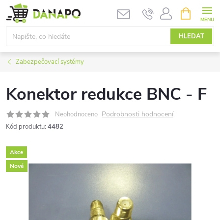
Přejít
NÁKUPNÍ
KOŠÍK
na
obsah
HLEDAT
Zabezpečovací systémy
Konektor redukce BNC - F
Podrobnosti hodnocení
Neohodnoceno
Kód produktu:
4482
Akce
Nové