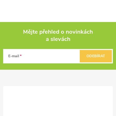
Mějte přehled o novinkách
a slevách
Z
á
E-mail
ODEBÍRAT
p
a
t
í