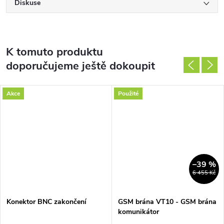
Diskuse
K tomuto produktu
doporučujeme ještě dokoupit
Akce
Použité
–39 %
6 455 Kč
Konektor BNC zakončení
GSM brána VT10 - GSM brána
komunikátor