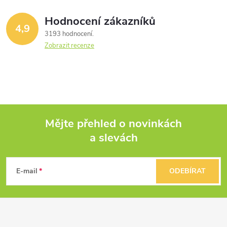
Hodnocení zákazníků
4,9
3193 hodnocení
Zobrazit recenze
Mějte přehled o novinkách
a slevách
Z
á
E-mail
ODEBÍRAT
p
a