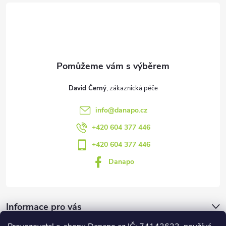
t
í
David Černý
info
@
danapo.cz
+420 604 377 446
+420 604 377 446
Danapo
Informace pro vás