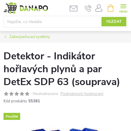
Přejít
NÁKUPNÍ
KOŠÍK
na
obsah
HLEDAT
Zabezpečovací systémy
Detektor - Indikátor
hořlavých plynů a par
DetEx SDP 63 (souprava)
Podrobnosti hodnocení
Neohodnoceno
Kód produktu:
55381
Použité