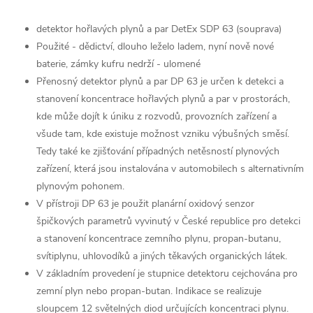
detektor hořlavých plynů a par DetEx SDP 63 (souprava)
Použité - dědictví, dlouho leželo ladem, nyní nově nové
baterie, zámky kufru nedrží - ulomené
Přenosný detektor plynů a par DP 63 je určen k detekci a
stanovení koncentrace hořlavých plynů a par v prostorách,
kde může dojít k úniku z rozvodů, provozních zařízení a
všude tam, kde existuje možnost vzniku výbušných směsí.
Tedy také ke zjišťování případných netěsností plynových
zařízení, která jsou instalována v automobilech s alternativním
plynovým pohonem.
V přístroji DP 63 je použit planární oxidový senzor
špičkových parametrů vyvinutý v České republice pro detekci
a stanovení koncentrace zemního plynu, propan-butanu,
svítiplynu, uhlovodíků a jiných těkavých organických látek.
V základním provedení je stupnice detektoru cejchována pro
zemní plyn nebo propan-butan. Indikace se realizuje
sloupcem 12 světelných diod určujících koncentraci plynu.