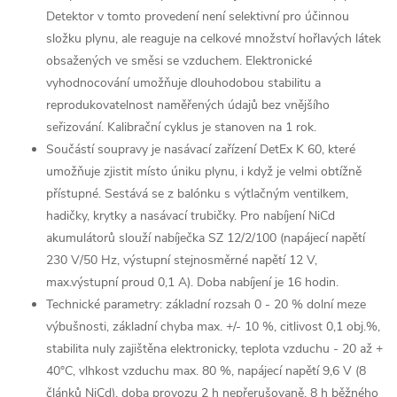
Detektor v tomto provedení není selektivní pro účinnou
složku plynu, ale reaguje na celkové množství hořlavých látek
obsažených ve směsi se vzduchem. Elektronické
vyhodnocování umožňuje dlouhodobou stabilitu a
reprodukovatelnost naměřených údajů bez vnějšího
seřizování. Kalibrační cyklus je stanoven na 1 rok.
Součástí soupravy je nasávací zařízení DetEx K 60, které
umožňuje zjistit místo úniku plynu, i když je velmi obtížně
přístupné. Sestává se z balónku s výtlačným ventilkem,
hadičky, krytky a nasávací trubičky. Pro nabíjení NiCd
akumulátorů slouží nabíječka SZ 12/2/100 (napájecí napětí
230 V/50 Hz, výstupní stejnosměrné napětí 12 V,
max.výstupní proud 0,1 A). Doba nabíjení je 16 hodin.
Technické parametry: základní rozsah 0 - 20 % dolní meze
výbušnosti, základní chyba max. +/- 10 %, citlivost 0,1 obj.%,
stabilita nuly zajištěna elektronicky, teplota vzduchu - 20 až +
40°C, vlhkost vzduchu max. 80 %, napájecí napětí 9,6 V (8
článků NiCd), doba provozu 2 h nepřerušovaně, 8 h běžného