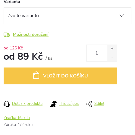
Varianta
Možnosti doručení
od 126 Kč
od
89 Kč
/ ks
Měrná
cena:
VLOŽIT DO KOŠÍKU
Dotaz k produktu
Hlídací pes
Sdílet
Značka:
Makita
Záruka
:
1/2 roku