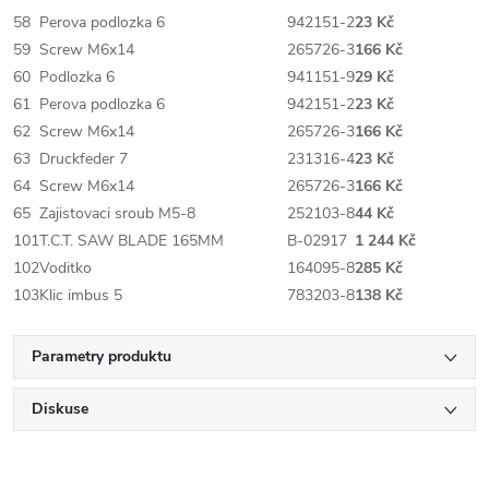
58
Perova podlozka 6
942151-2
23 Kč
59
Screw M6x14
265726-3
166 Kč
60
Podlozka 6
941151-9
29 Kč
61
Perova podlozka 6
942151-2
23 Kč
62
Screw M6x14
265726-3
166 Kč
63
Druckfeder 7
231316-4
23 Kč
64
Screw M6x14
265726-3
166 Kč
65
Zajistovaci sroub M5-8
252103-8
44 Kč
101
T.C.T. SAW BLADE 165MM
B-02917
1 244 Kč
102
Voditko
164095-8
285 Kč
103
Klic imbus 5
783203-8
138 Kč
Parametry produktu
Diskuse