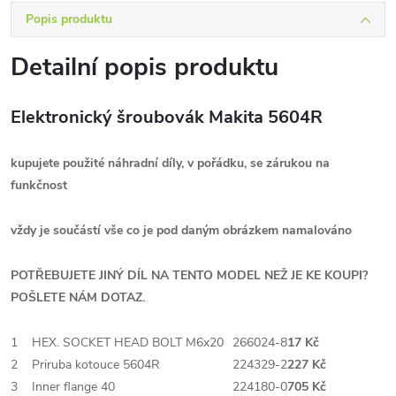
Popis produktu
Detailní popis produktu
Elektronický šroubovák Makita 5604R
kupujete použité náhradní díly, v pořádku, se zárukou na
funkčnost
vždy je součástí vše co je pod daným obrázkem namalováno
POTŘEBUJETE JINÝ DÍL NA TENTO MODEL NEŽ JE KE KOUPI?
POŠLETE NÁM DOTAZ.
1
HEX. SOCKET HEAD BOLT M6x20
266024-8
17 Kč
2
Priruba kotouce 5604R
224329-2
227 Kč
3
Inner flange 40
224180-0
705 Kč