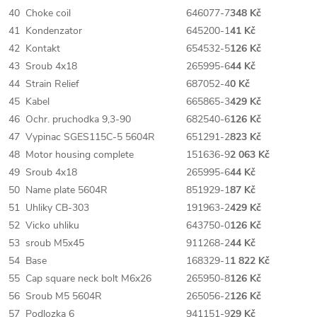
40
Choke coil
646077-7
348 Kč
41
Kondenzator
645200-1
41 Kč
42
Kontakt
654532-5
126 Kč
43
Sroub 4x18
265995-6
44 Kč
44
Strain Relief
687052-4
0 Kč
45
Kabel
665865-3
429 Kč
46
Ochr. pruchodka 9,3-90
682540-6
126 Kč
47
Vypinac SGES115C-5 5604R
651291-2
823 Kč
48
Motor housing complete
151636-9
2 063 Kč
49
Sroub 4x18
265995-6
44 Kč
50
Name plate 5604R
851929-1
87 Kč
51
Uhliky CB-303
191963-2
429 Kč
52
Vicko uhliku
643750-0
126 Kč
53
sroub M5x45
911268-2
44 Kč
54
Base
168329-1
1 822 Kč
55
Cap square neck bolt M6x26
265950-8
126 Kč
56
Sroub M5 5604R
265056-2
126 Kč
57
Podlozka 6
941151-9
29 Kč