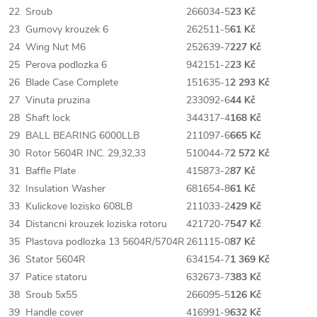
22
Sroub
266034-5
23 Kč
23
Gumovy krouzek 6
262511-5
61 Kč
24
Wing Nut M6
252639-7
227 Kč
25
Perova podlozka 6
942151-2
23 Kč
26
Blade Case Complete
151635-1
2 293 Kč
27
Vinuta pruzina
233092-6
44 Kč
28
Shaft lock
344317-4
168 Kč
29
BALL BEARING 6000LLB
211097-6
665 Kč
30
Rotor 5604R INC. 29,32,33
510044-7
2 572 Kč
31
Baffle Plate
415873-2
87 Kč
32
Insulation Washer
681654-8
61 Kč
33
Kulickove lozisko 608LB
211033-2
429 Kč
34
Distancni krouzek loziska rotoru
421720-7
547 Kč
35
Plastova podlozka 13 5604R/5704R
261115-0
87 Kč
36
Stator 5604R
634154-7
1 369 Kč
37
Patice statoru
632673-7
383 Kč
38
Sroub 5x55
266095-5
126 Kč
39
Handle cover
416991-9
632 Kč