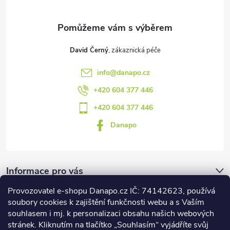
í
David Černý
info
@
danapo.cz
+420 604 377 446
+420 604 377 446
Danapo
Informace pro vás
Provozovatel e-shopu Danapo.cz IČ: 74142623, používá
Dotazník
soubory cookies k zajištění funkčnosti webu a s Vaším
souhlasem i mj. k personalizaci obsahu našich webových
stránek. Kliknutím na tlačítko „Souhlasím“ vyjádříte svůj
Co upřednosťnujete?