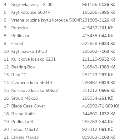
4
Segrovka vnejsi S-38
961155-5
126 Kč
5
Kryt kotouce 5604R
165256-3
995 Kč
6
Vratna pruzina krytu kotouce 5604R
231808-3
126 Kč
7
Pouzdro
415437-2
61 Kč
8
Podlozka
415438-0
44 Kč
9
Hridel
322838-6
823 Kč
10
Kryt loziska 19-33
285802-7
168 Kč
11
Kulickove lozisko 6201
211129-9
632 Kč
12
Bearing Box
316849-1
383 Kč
13
Ring 12
257173-2
87 Kč
14
Ozubene kolo 5604R
226467-6
823 Kč
15
Kulickove lozisko 606ZZ
211012-0
665 Kč
16
Sroub M5x16
265034-2
61 Kč
17
Blade Case Cover
416992-7
1 669 Kč
18
Riving Knife
344800-1
632 Kč
19
Podlozka 6
253783-3
44 Kč
20
Imbus M6x12
922312-0
61 Kč
21
Etiketa Makita
819063-3
168 Kč