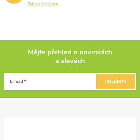
Zobrazit recenze
Mějte přehled o novinkách
a slevách
Z
á
E-mail
ODEBÍRAT
p
a
t