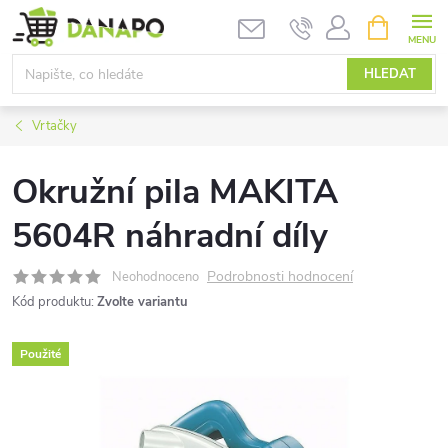
Přejít
NÁKUPNÍ
KOŠÍK
na
obsah
HLEDAT
Vrtačky
Okružní pila MAKITA
5604R náhradní díly
Podrobnosti hodnocení
Neohodnoceno
Kód produktu:
Zvolte variantu
Použité