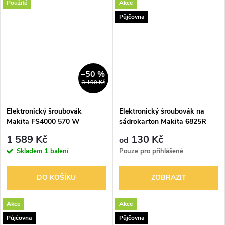
Použité
Akce
Půjčovna
–50 %
3 190 Kč
Elektronický šroubovák
Elektronický šroubovák na
Makita FS4000 570 W
sádrokarton Makita 6825R
1 589 Kč
130 Kč
od
Skladem
1 balení
Pouze pro přihlášené
DO KOŠÍKU
ZOBRAZIT
Akce
Akce
Půjčovna
Půjčovna