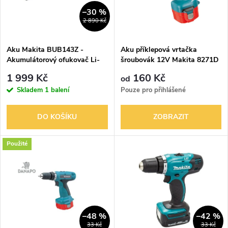
n
i
–30 %
2 890 Kč
í
s
p
Aku Makita BUB143Z -
Aku příklepová vrtačka
Akumulátorový ofukovač Li-
šroubovák 12V Makita 8271D
p
ion 14,4V foukač listí
2Ah 30Nm
r
1 999 Kč
160 Kč
od
r
Skladem
1 balení
Pouze pro přihlášené
o
o
DO KOŠÍKU
ZOBRAZIT
d
d
Použité
u
u
k
k
t
t
–48 %
–42 %
33 Kč
33 Kč