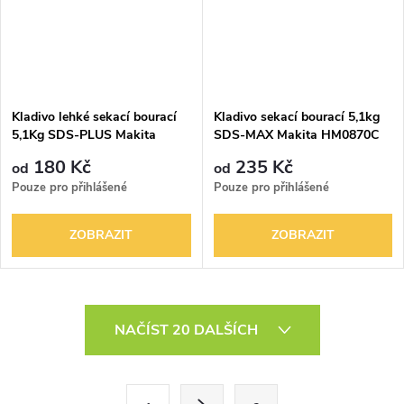
Kladivo lehké sekací bourací
Kladivo sekací bourací 5,1kg
5,1Kg SDS-PLUS Makita
SDS-MAX Makita HM0870C
HK0500
180 Kč
235 Kč
od
od
Pouze pro přihlášené
Pouze pro přihlášené
ZOBRAZIT
ZOBRAZIT
O
NAČÍST 20 DALŠÍCH
v
l
S