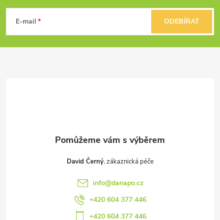
ý
á
E-mail
ODEBÍRAT
p
p
i
a
s
u
t
í
David Černý
info
@
danapo.cz
+420 604 377 446
+420 604 377 446