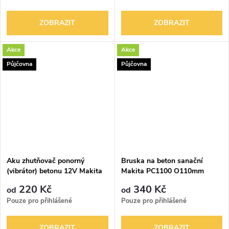
ZOBRAZIT
ZOBRAZIT
Akce
Akce
Půjčovna
Půjčovna
Aku zhutňovač ponorný
Bruska na beton sanační
(vibrátor) betonu 12V Makita
Makita PC1100 O110mm
VR250D
220 Kč
340 Kč
od
od
Pouze pro přihlášené
Pouze pro přihlášené
ZOBRAZIT
ZOBRAZIT