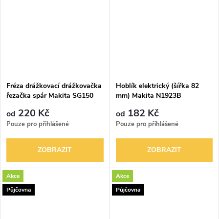
Fréza drážkovací drážkovačka
Hoblík elektrický (šířka 82
řezačka spár Makita SG150
mm) Makita N1923B
O150mm
220 Kč
182 Kč
od
od
Pouze pro přihlášené
Pouze pro přihlášené
ZOBRAZIT
ZOBRAZIT
Akce
Akce
Půjčovna
Půjčovna