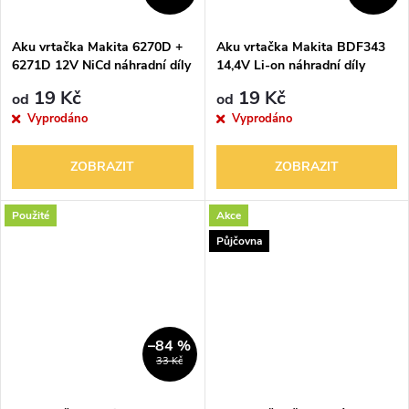
ů
ů
Aku vrtačka Makita 6270D +
Aku vrtačka Makita BDF343
6271D 12V NiCd náhradní díly
14,4V Li-on náhradní díly
19 Kč
19 Kč
od
od
Vyprodáno
Vyprodáno
ZOBRAZIT
ZOBRAZIT
Použité
Akce
Půjčovna
–84 %
33 Kč