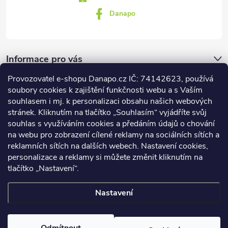
Danapo
Informace pro vás
Provozovatel e-shopu Danapo.cz IČ: 74142623, používá
Dotazník
soubory cookies k zajištění funkčnosti webu a s Vaším
souhlasem i mj. k personalizaci obsahu našich webových
stránek. Kliknutím na tlačítko „Souhlasím“ vyjádříte svůj
Co upřednosťnujete?
souhlas s využíváním cookies a předáním údajů o chování
na webu pro zobrazení cílené reklamy na sociálních sítích a
Počet hlasů:
438
reklamních sítích na dalších webech. Nastavení cookies,
Facebook
personalizace a reklamy si můžete změnit kliknutím na
tlačítko „Nastavení“.
Nastavení
Copyright 2026
DANAPO - David Černý
. Všechna práva vyhrazena.
Upravit nastavení cookies