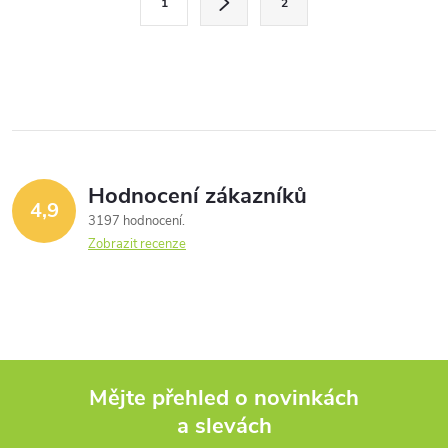
1
2
t
á
r
d
á
a
n
k
c
o
í
v
Hodnocení zákazníků
4,9
á
p
3197 hodnocení
n
Zobrazit recenze
r
í
v
k
y
Mějte přehled o novinkách
v
a slevách
Z