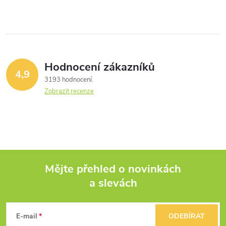
Hodnocení zákazníků
4,9
3193 hodnocení
Zobrazit recenze
Mějte přehled o novinkách
a slevách
Z
á
E-mail
ODEBÍRAT