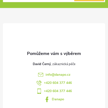
p
a
t
í
David Černý
info
@
danapo.cz
+420 604 377 446
+420 604 377 446
Danapo