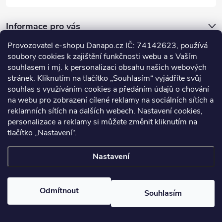
Informace pro vás
Provozovatel e-shopu Danapo.cz IČ: 74142623, používá
Dotazník
soubory cookies k zajištění funkčnosti webu a s Vaším
souhlasem i mj. k personalizaci obsahu našich webových
stránek. Kliknutím na tlačítko „Souhlasím“ vyjádříte svůj
Co upřednosťnujete?
souhlas s využíváním cookies a předáním údajů o chování
na webu pro zobrazení cílené reklamy na sociálních sítích a
Počet hlasů:
437
reklamních sítích na dalších webech. Nastavení cookies,
Facebook
personalizace a reklamy si můžete změnit kliknutím na
tlačítko „Nastavení“.
Nastavení
Copyright 2026
DANAPO - David Černý
. Všechna práva vyhrazena.
Upravit nastavení cookies
Odmítnout
Souhlasím
Vytvořil Shoptet