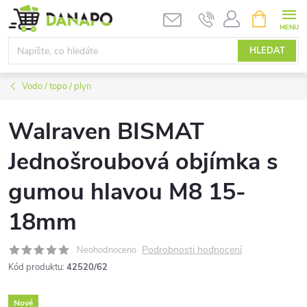
Přejít
NÁKUPNÍ
KOŠÍK
na
obsah
HLEDAT
Vodo / topo / plyn
Walraven BISMAT
Jednošroubová objímka s
gumou hlavou M8 15-
18mm
Podrobnosti hodnocení
Neohodnoceno
Kód produktu:
42520/62
Nové