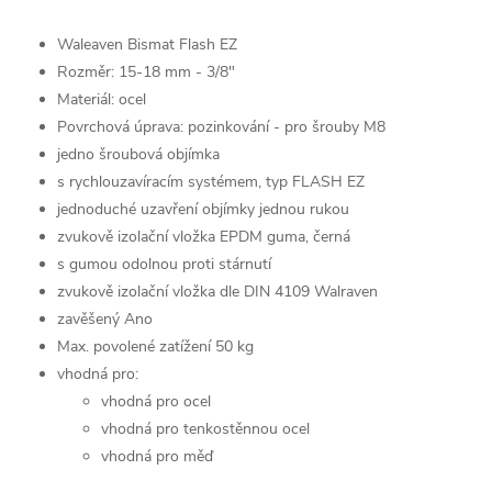
Waleaven Bismat Flash EZ
Rozměr: 15-18 mm - 3/8"
Materiál: ocel
Povrchová úprava: pozinkování - pro šrouby M8
jedno šroubová objímka
s rychlouzavíracím systémem, typ FLASH EZ
jednoduché uzavření objímky jednou rukou
zvukově izolační vložka EPDM guma, černá
s gumou odolnou proti stárnutí
zvukově izolační vložka dle DIN 4109 Walraven
zavěšený Ano
Max. povolené zatížení 50 kg
vhodná pro:
vhodná pro ocel
vhodná pro tenkostěnnou ocel
vhodná pro měď