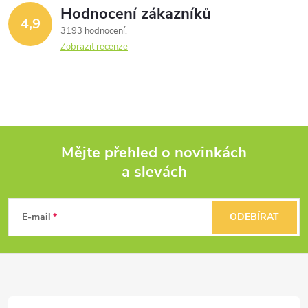
Hodnocení zákazníků
4,9
3193 hodnocení
Zobrazit recenze
Mějte přehled o novinkách
a slevách
Z
á
E-mail
ODEBÍRAT
p
a