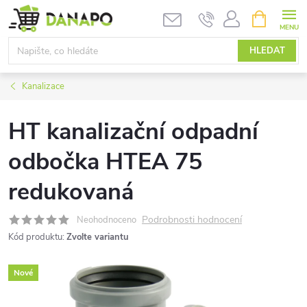
Přejít
NÁKUPNÍ
KOŠÍK
na
obsah
HLEDAT
Kanalizace
HT kanalizační odpadní
odbočka HTEA 75
redukovaná
Podrobnosti hodnocení
Neohodnoceno
Kód produktu:
Zvolte variantu
Nové