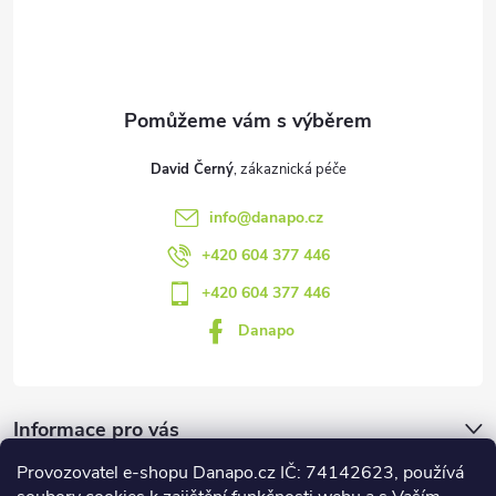
t
í
David Černý
info
@
danapo.cz
+420 604 377 446
+420 604 377 446
Danapo
Informace pro vás
Provozovatel e-shopu Danapo.cz IČ: 74142623, používá
Dotazník