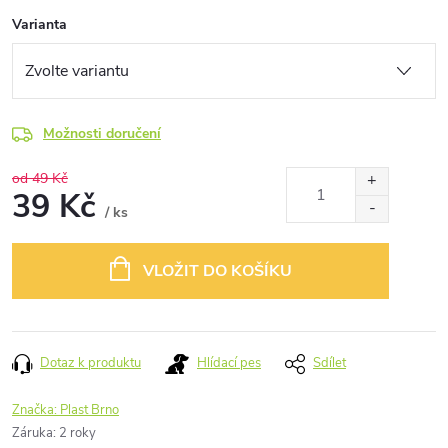
Varianta
Možnosti doručení
od 49 Kč
39 Kč
/ ks
Měrná
cena:
VLOŽIT DO KOŠÍKU
Dotaz k produktu
Hlídací pes
Sdílet
Značka:
Plast Brno
Záruka
:
2 roky