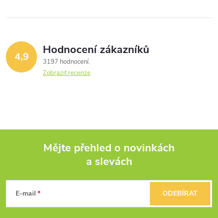
Hodnocení zákazníků
4,9
3197 hodnocení
Zobrazit recenze
Mějte přehled o novinkách
a slevách
Z
á
E-mail
ODEBÍRAT