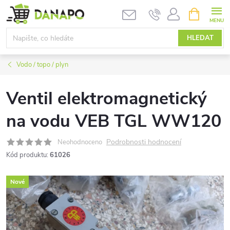
Přejít
NÁKUPNÍ
KOŠÍK
na
obsah
HLEDAT
Vodo / topo / plyn
Ventil elektromagnetický
na vodu VEB TGL WW120
Podrobnosti hodnocení
Neohodnoceno
Kód produktu:
61026
Nové