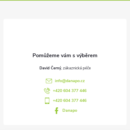
p
a
t
í
David Černý
info
@
danapo.cz
+420 604 377 446
+420 604 377 446
Danapo