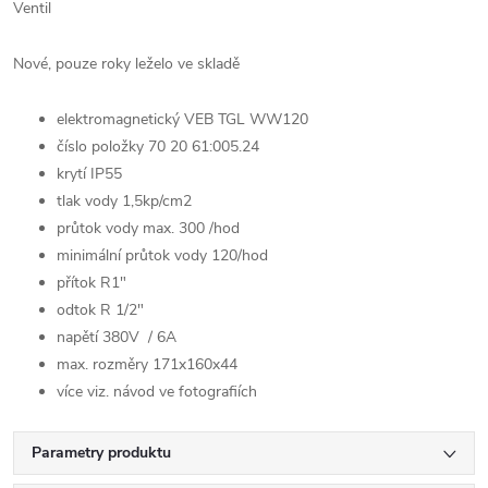
Ventil
Nové, pouze roky leželo ve skladě
elektromagnetický VEB TGL WW120
číslo položky 70 20 61:005.24
krytí IP55
tlak vody 1,5kp/cm2
průtok vody max. 300 /hod
minimální průtok vody 120/hod
přítok R1"
odtok R 1/2"
napětí 380V / 6A
max. rozměry 171x160x44
více viz. návod ve fotografiích
Parametry produktu