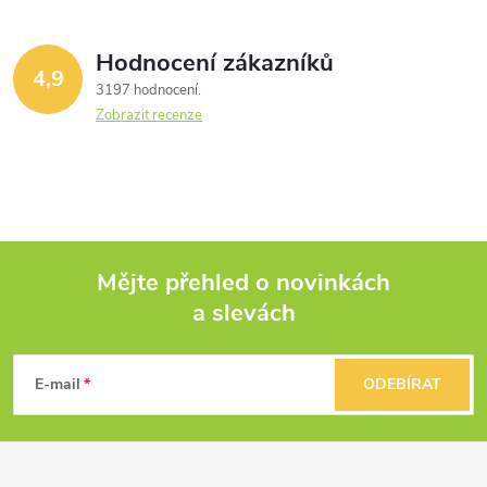
Hodnocení zákazníků
4,9
3197 hodnocení
Zobrazit recenze
Mějte přehled o novinkách
a slevách
Z
á
E-mail
ODEBÍRAT
p