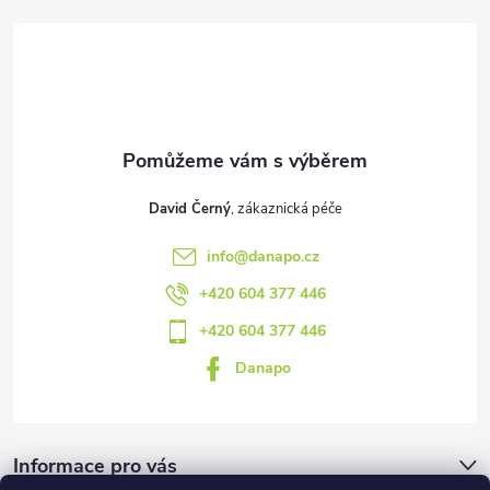
a
t
í
David Černý
info
@
danapo.cz
+420 604 377 446
+420 604 377 446
Danapo
Informace pro vás