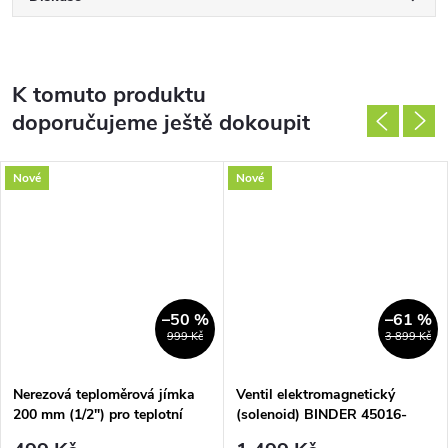
K tomuto produktu
doporučujeme ještě dokoupit
Nové
Nové
–50 %
–61 %
999 Kč
3 899 Kč
Nerezová teploměrová jímka
Ventil elektromagnetický
200 mm (1/2") pro teplotní
(solenoid) BINDER 45016-
snímače
03A09 24V