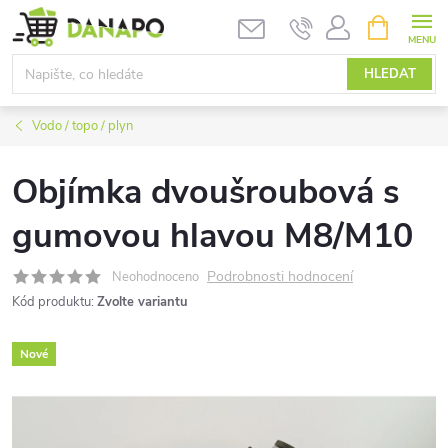
Přejít
NÁKUPNÍ
KOŠÍK
na
obsah
HLEDAT
Vodo / topo / plyn
Objímka dvoušroubová s
gumovou hlavou M8/M10
Podrobnosti hodnocení
Neohodnoceno
Kód produktu:
Zvolte variantu
Nové