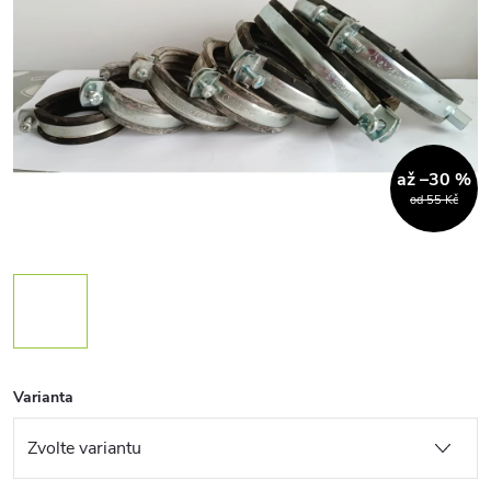
až –30 %
od 55 Kč
Varianta