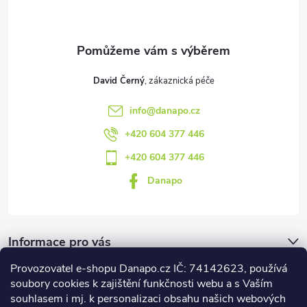
í
David Černý
info
@
danapo.cz
+420 604 377 446
+420 604 377 446
Danapo
Informace pro vás
Provozovatel e-shopu Danapo.cz IČ: 74142623, používá
Dotazník
soubory cookies k zajištění funkčnosti webu a s Vaším
souhlasem i mj. k personalizaci obsahu našich webových