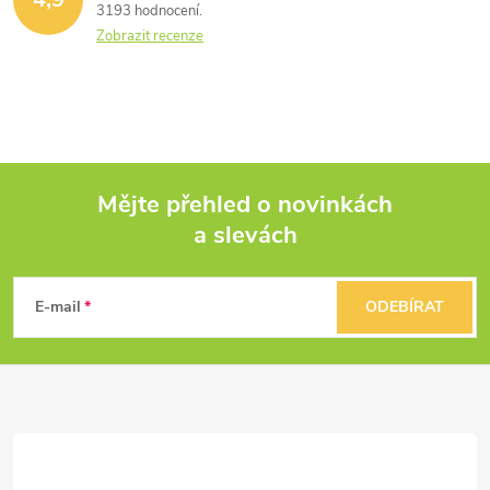
3193 hodnocení
Zobrazit recenze
Mějte přehled o novinkách
a slevách
Z
á
E-mail
ODEBÍRAT
p
a
t