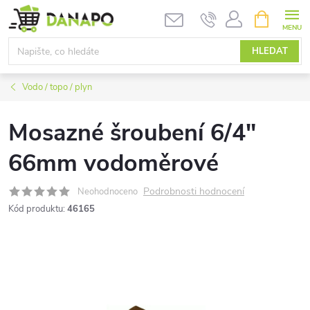
Přejít
NÁKUPNÍ
KOŠÍK
na
obsah
HLEDAT
Vodo / topo / plyn
Mosazné šroubení 6/4"
66mm vodoměrové
Podrobnosti hodnocení
Neohodnoceno
Kód produktu:
46165