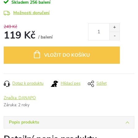
Skladem
256 balení
Možnosti doručení
249 Kč
119 Kč
/ balení
Měrná
cena:
VLOŽIT DO KOŠÍKU
Dotaz k produktu
Hlídací pes
Sdílet
Značka:
DANAPO
Záruka
:
2 roky
Popis produktu