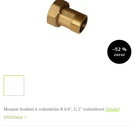
–52 %
249 Kč
Detailní
Mosazné šroubení k vodoměrům
R 6/4", G 2" vodoměrové
informace