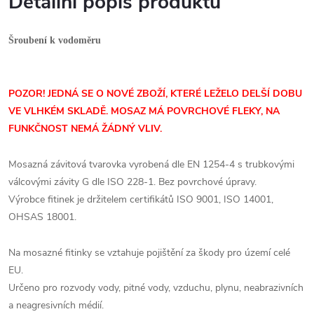
Detailní popis produktu
Šroubení k vodoměru
POZOR! JEDNÁ SE O NOVÉ ZBOŽÍ, KTERÉ LEŽELO DELŠÍ DOBU
VE VLHKÉM SKLADĚ. MOSAZ MÁ POVRCHOVÉ FLEKY, NA
FUNKČNOST NEMÁ ŽÁDNÝ VLIV.
Mosazná závitová tvarovka vyrobená dle EN 1254-4 s trubkovými
válcovými závity G dle ISO 228-1. Bez povrchové úpravy.
Výrobce fitinek je držitelem certifikátů ISO 9001, ISO 14001,
OHSAS 18001.
Na mosazné fitinky se vztahuje pojištění za škody pro území celé
EU.
Určeno pro rozvody vody, pitné vody, vzduchu, plynu, neabrazivních
a neagresivních médií.