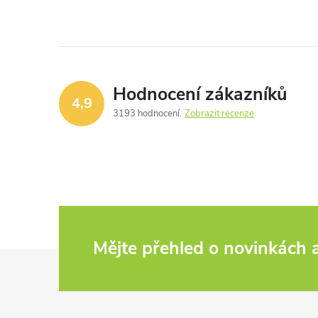
Hodnocení zákazníků
4,9
3193 hodnocení
Zobrazit recenze
Mějte přehled o novinkách
Z
á