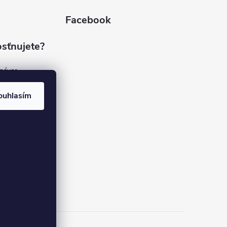
Facebook
sťnujete?
dnávce
(7%)
rvis
ouhlasím
(9%)
rma
(84%)
37