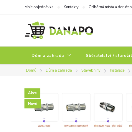
Přejít
Moje objednávka
Kontakty
Odběrná místa a doručen
na
obsah
Dům a zahrada
Sběratelství / staroži
Domů
Dům a zahrada
Stavebniny
Instalace
Akce
Nové