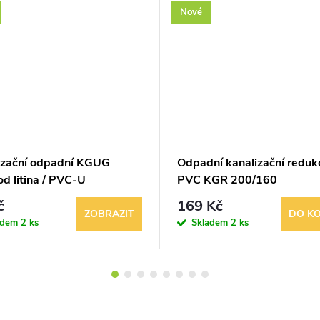
Nové
izační odpadní KGUG
Odpadní kanalizační reduk
d litina / PVC-U
PVC KGR 200/160
č
169 Kč
ZOBRAZIT
DO KO
adem
2 ks
Skladem
2 ks