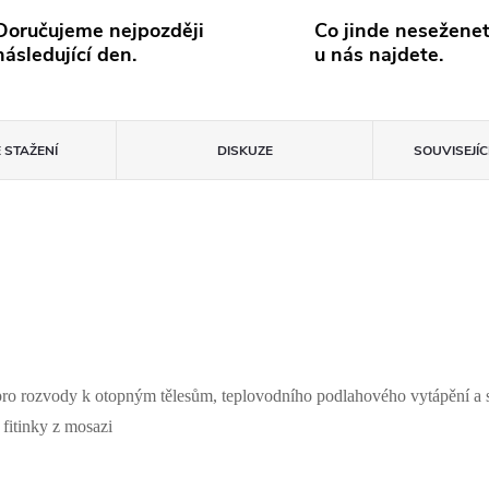
Doručujeme nejpozději
Co jinde neseženet
následující den.
u nás najdete.
 STAŽENÍ
DISKUZE
SOUVISEJÍ
pro rozvody k otopným tělesům, teplovodního podlahového vytápění a 
fitinky z mosazi