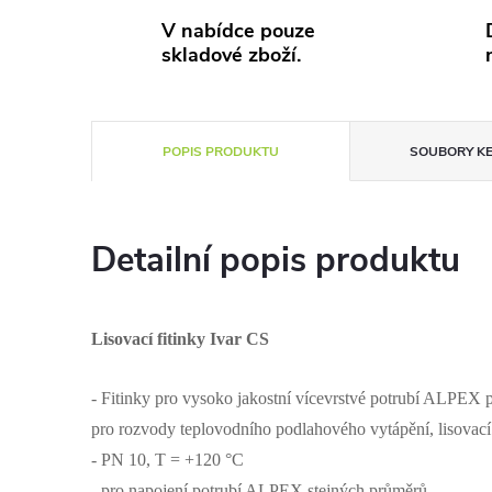
V nabídce pouze
skladové zboží.
POPIS PRODUKTU
SOUBORY KE
Detailní popis produktu
Lisovací fitinky Ivar CS
- Fitinky pro vysoko jakostní vícevrstvé potrubí ALPEX 
pro rozvody teplovodního podlahového vytápění, lisovací 
- PN 10, T = +120 °C
- pro napojení potrubí ALPEX stejných průměrů