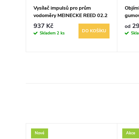
Vysílač impulsů pro prům
Objím
ED 02
vodoměry MEINECKE REED 02.2
gumov
937 Kč
29
od
KOŠÍKU
DO KOŠÍKU
Skladem
2 ks
Skl
Nové
Akce