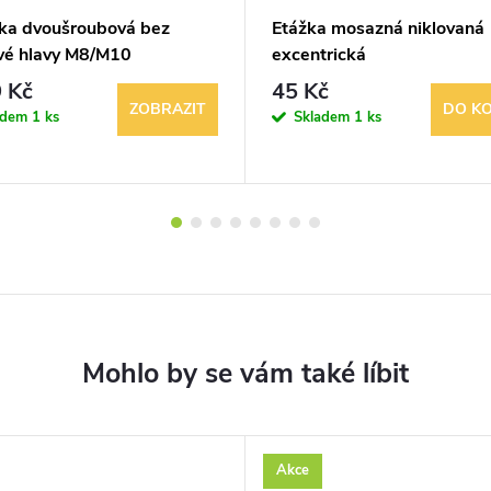
ka dvoušroubová bez
Etážka mosazná niklovaná
é hlavy M8/M10
excentrická
 Kč
45 Kč
ZOBRAZIT
DO KO
adem
1 ks
Skladem
1 ks
Akce