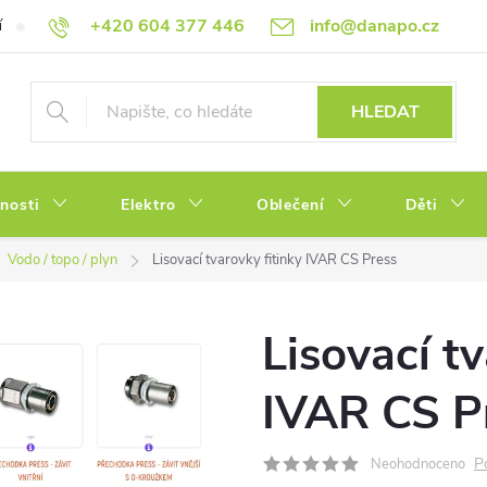
+420 604 377 446
info@danapo.cz
í
Hodnocení obchodu
Obchodní podmínky
Reklamace a výměn
HLEDAT
tnosti
Elektro
Oblečení
Děti
Vodo / topo / plyn
Lisovací tvarovky fitinky IVAR CS Press
Lisovací tv
IVAR CS P
P
Neohodnoceno