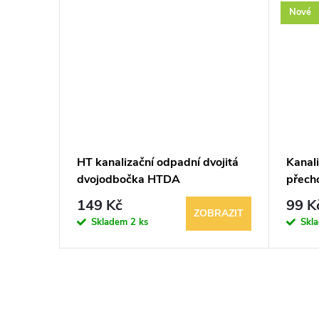
Nové
B PVC -
HT kanalizační odpadní dvojitá
Kanal
dvojodbočka HTDA
přecho
149 Kč
99 K
BRAZIT
ZOBRAZIT
Skladem
2 ks
Skl