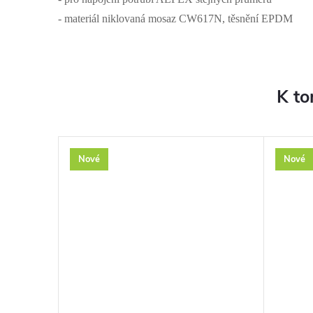
- materiál niklovaná mosaz CW617N, těsnění EPDM
K to
Nové
Nové