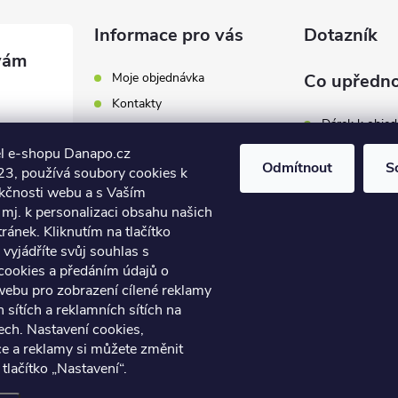
Informace pro vás
Dotazník
Moje objednávka
Co upředno
Kontakty
Dárek k obje
Odběrná místa a doručení
l e-shopu Danapo.cz
Hodnocení obchodu
Zákaznický se
Odmítnout
S
3, používá soubory cookies k
Obchodní podmínky
nkčnosti webu a s Vaším
Dopravu zda
.cz
Reklamace a výměna zboží
mj. k personalizaci obsahu našich
7 446
ánek. Kliknutím na tlačítko
Počet hlasů:
4
Podmínky ochrany osobních
údajů
vyjádříte svůj souhlas s
7 446
cookies a předáním údajů o
Soubory cookies
webu pro zobrazení cílené reklamy
Napište nám
h sítích a reklamních sítích na
Jak nakupovat? / How to
ech. Nastavení cookies,
shop?
ce a reklamy si můžete změnit
 tlačítko „Nastavení“.