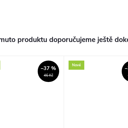
muto produktu doporučujeme ještě dok
Nové
–37 %
–
46 Kč