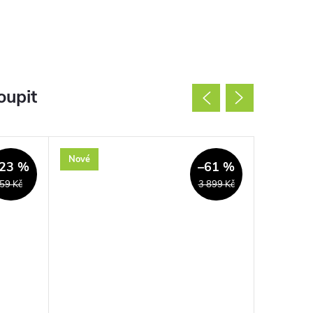
oupit
Nové
Nové
23 %
–61 %
59 Kč
3 899 Kč