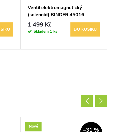
Ventil elektromagnetický
Viessma
(solenoid) BINDER 45016-
ventil G
03A09 24V
1 499 Kč
589 K
ŠÍKU
DO KOŠÍKU
Skladem
1 ks
Sklad
4 balení
Nové
Akce
–31 %