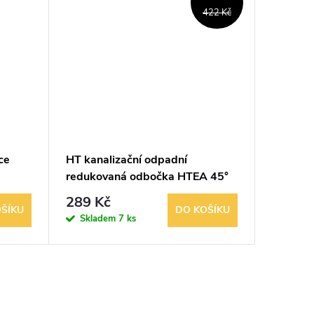
Nové
422 Kč
ce
HT kanalizační odpadní
HT PVC 
redukovaná odbočka HTEA 45°
125/110 mm
289 Kč
19 
od
ŠÍKU
DO KOŠÍKU
Skladem
7 ks
Vypro