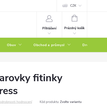
a zboží
Podmínky ochrany osobních údajů
CZK
Soubory cookies
N
NÁKUPNÍ
KOŠÍK
Prázdný košík
Přihlášení
Obuv
Obchod a průmysl
Drogerie
arovky fitinky
ress
odrobnosti hodnocení
Kód produktu:
Zvolte variantu