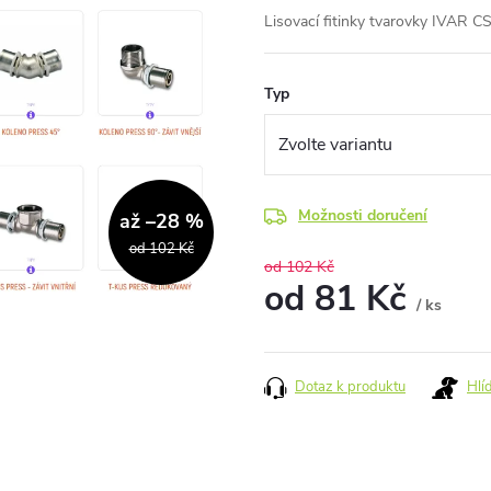
Lisovací fitinky tvarovky IVAR C
Typ
Možnosti doručení
až –28 %
od 102 Kč
od 102 Kč
od
81 Kč
/ ks
Měrná
cena:
Dotaz k produktu
Hlí