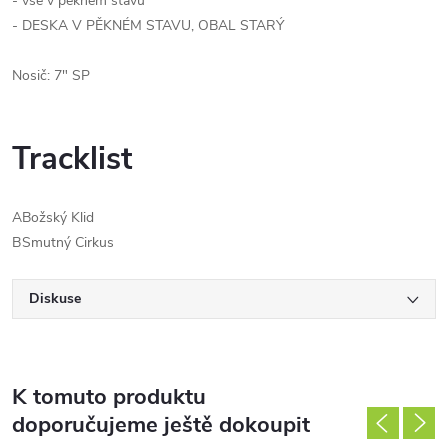
- vše v pěkném stavu
- DESKA V PĚKNÉM STAVU, OBAL STARÝ
Nosič: 7" SP
Tracklist
A
Božský Klid
B
Smutný Cirkus
Diskuse
K tomuto produktu
doporučujeme ještě dokoupit