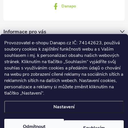
Danapo
Informace pro vás
Provozovatel e-shopu Danapo.cz IČ: 74142623, používá
Dotazník
soubory cookies k zajištění funkčnosti webu a s Vaším
souhlasem i mj. k personalizaci obsahu našich webových
stránek. Kliknutím na tlačítko „Souhlasím“ vyjádříte svůj
Co upřednosťnujete?
souhlas s využíváním cookies a předáním údajů o chování
na webu pro zobrazení cílené reklamy na sociálních sítích a
Počet hlasů:
437
reklamních sítích na dalších webech. Nastavení cookies,
Facebook
personalizace a reklamy si můžete změnit kliknutím na
tlačítko „Nastavení“.
Nastavení
Copyright 2026
DANAPO - David Černý
. Všechna práva vyhrazena.
Upravit nastavení cookies
Odmítnout