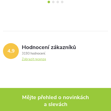
Hodnocení zákazníků
4,9
3193 hodnocení
Zobrazit recenze
Mějte přehled o novinkách
a slevách
Z