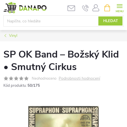
Přejít
NÁKUPNÍ
KOŠÍK
na
obsah
HLEDAT
Vinyl
SP OK Band ‎– Božský Klid
• Smutný Cirkus
Podrobnosti hodnocení
Neohodnoceno
Kód produktu:
50/175