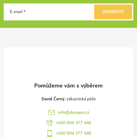
á
E-mail
ODEBÍRAT
p
a
t
í
David Černý
info
@
danapo.cz
+420 604 377 446
+420 604 377 446