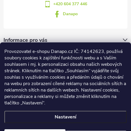
+420 604 377 446
Danapo
Informace pro vás
Provozovatel e-shopu Danapo.cz IČ: 74142623, používá
Dotazník
soubory cookies k zajištění funkčnosti webu a s Vaším
souhlasem i mj. k personalizaci obsahu našich webových
stránek. Kliknutím na tlačítko „Souhlasím“ vyjádříte svůj
Co upřednosťnujete?
souhlas s využíváním cookies a předáním údajů o chování
na webu pro zobrazení cílené reklamy na sociálních sítích a
Počet hlasů:
437
reklamních sítích na dalších webech. Nastavení cookies,
Facebook
personalizace a reklamy si můžete změnit kliknutím na
tlačítko „Nastavení“.
Nastavení
Copyright 2026
DANAPO - David Černý
. Všechna práva vyhrazena.