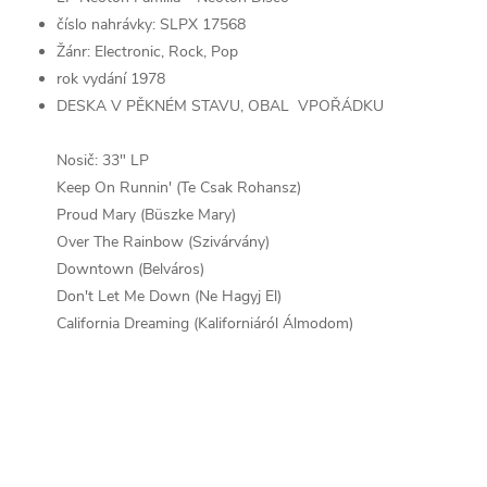
číslo nahrávky: SLPX 17568
Žánr: Electronic, Rock, Pop
rok vydání 1978
DESKA V PĚKNÉM STAVU, OBAL VPOŘÁDKU
Nosič: 33" LP
Keep On Runnin' (Te Csak Rohansz)
Proud Mary (Büszke Mary)
Over The Rainbow (Szivárvány)
Downtown (Belváros)
Don't Let Me Down (Ne Hagyj El)
California Dreaming (Kaliforniáról Álmodom)