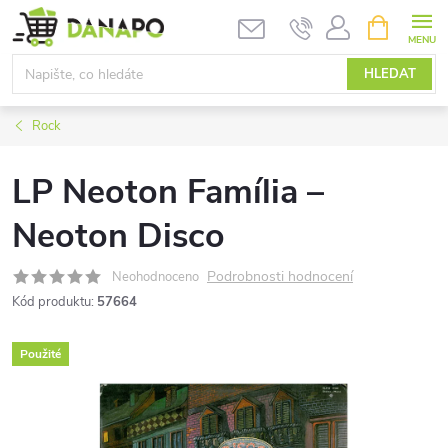
Přejít
NÁKUPNÍ
KOŠÍK
na
obsah
HLEDAT
Rock
LP Neoton Família –
Neoton Disco
Podrobnosti hodnocení
Neohodnoceno
Kód produktu:
57664
Použité