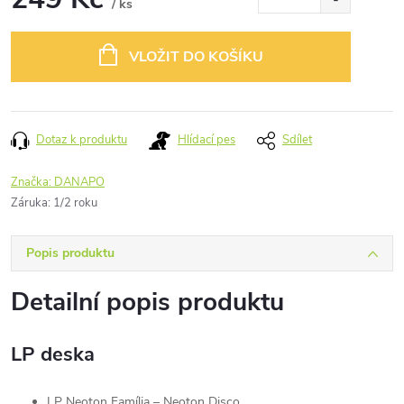
/ ks
Měrná
cena:
VLOŽIT DO KOŠÍKU
Dotaz k produktu
Hlídací pes
Sdílet
Značka:
DANAPO
Záruka
:
1/2 roku
Popis produktu
Detailní popis produktu
LP deska
LP Neoton Família – Neoton Disco