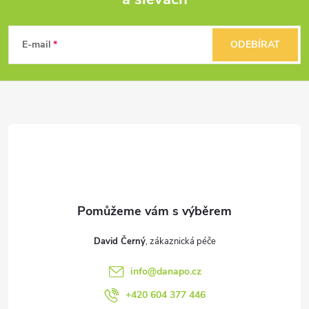
Z
á
E-mail
ODEBÍRAT
p
a
t
í
David Černý
info
@
danapo.cz
+420 604 377 446