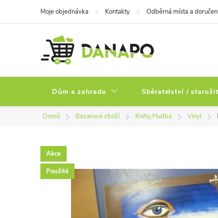
Přejít
Moje objednávka
Kontakty
Odběrná místa a doručen
na
obsah
Dům a zahrada
Sběratelství / staroži
Domů
Bazarové zboží
Knihy,Hudba
Vinyl
Akce
Použité