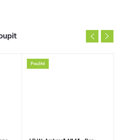
oupit
Použité
Použité