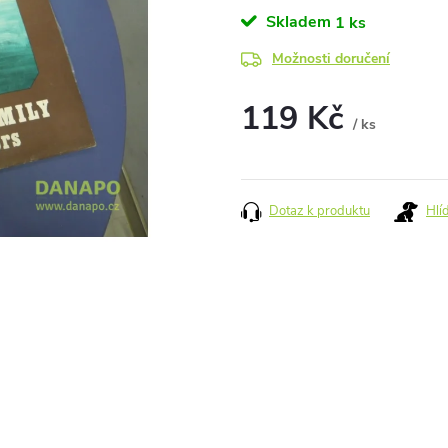
Skladem
1 ks
Možnosti doručení
119 Kč
/ ks
Měrná
cena:
Dotaz k produktu
Hlí