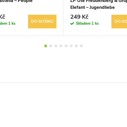
astella – People
LP Ute Freudenberg & Gr
Elefant – Jugendliebe
Kč
249 Kč
DO KOŠÍKU
DO KO
adem
1 ks
Skladem
1 ks