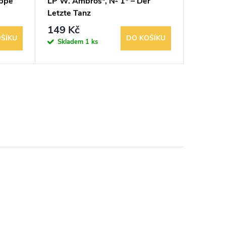
uppe
LP W. Ambros*, № 1* – Der
LP Nake
Letzte Tanz
149 Kč
199 K
ŠÍKU
DO KOŠÍKU
Skladem
1 ks
Sklad