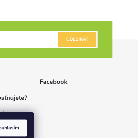
ODEBÍRAT
Facebook
sťnujete?
dnávce
(7%)
rvis
ouhlasím
(9%)
rma