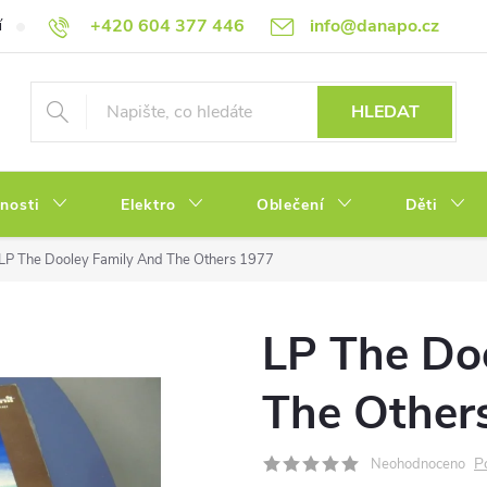
+420 604 377 446
info@danapo.cz
í
Hodnocení obchodu
Obchodní podmínky
Reklamace a výměn
HLEDAT
tnosti
Elektro
Oblečení
Děti
LP The Dooley Family And The Others 1977
LP The Do
The Other
P
Neohodnoceno