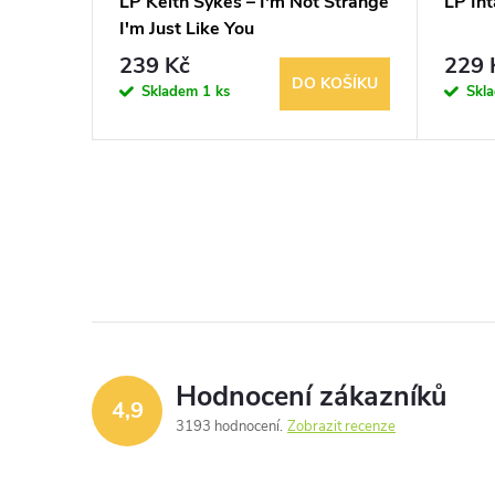
 I've
LP Keith Sykes – I'm Not Strange
LP Int
I'm Just Like You
239 Kč
229 
KOŠÍKU
DO KOŠÍKU
Skladem
1 ks
Skl
Hodnocení zákazníků
4,9
3193 hodnocení
Zobrazit recenze