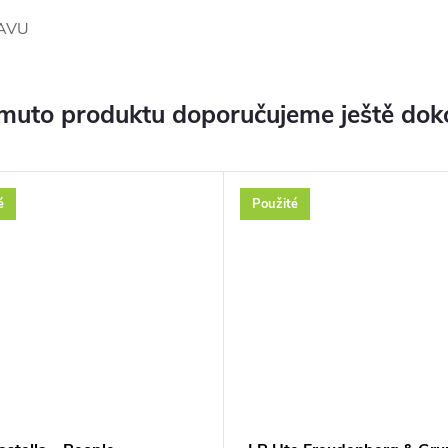
TAVU
muto produktu doporučujeme ještě dok
é
Použité