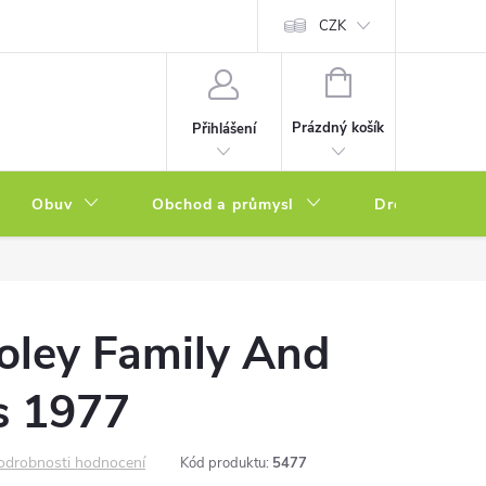
a zboží
Podmínky ochrany osobních údajů
CZK
Soubory cookies
N
NÁKUPNÍ
KOŠÍK
Prázdný košík
Přihlášení
Obuv
Obchod a průmysl
Drogerie
oley Family And
s 1977
odrobnosti hodnocení
Kód produktu:
5477