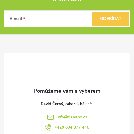
Z
á
E-mail
ODEBÍRAT
p
a
t
í
David Černý
info
@
danapo.cz
+420 604 377 446