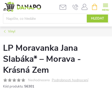
Přejít
NÁKUPNÍ
KOŠÍK
na
obsah
HLEDAT
Vinyl
LP Moravanka Jana
Slabáka* – Morava -
Krásná Zem
Podrobnosti hodnocení
Neohodnoceno
Kód produktu:
56301