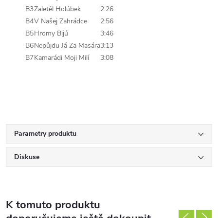
B3
Zaletěl Holúbek
2:26
B4
V Našej Zahrádce
2:56
B5
Hromy Bijú
3:46
B6
Nepůjdu Já Za Masára
3:13
B7
Kamarádi Moji Milí
3:08
Parametry produktu
Diskuse
K tomuto produktu