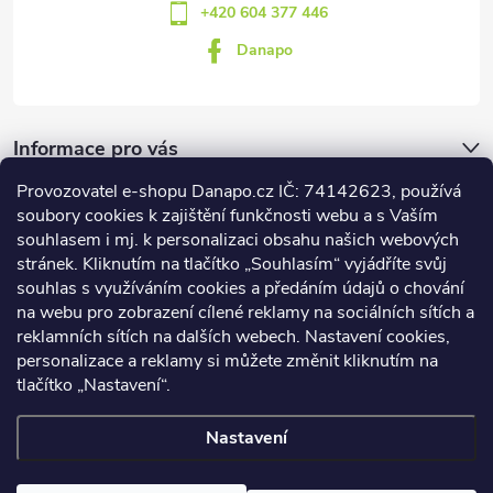
+420 604 377 446
Danapo
Informace pro vás
Provozovatel e-shopu Danapo.cz IČ: 74142623, používá
Dotazník
soubory cookies k zajištění funkčnosti webu a s Vaším
souhlasem i mj. k personalizaci obsahu našich webových
stránek. Kliknutím na tlačítko „Souhlasím“ vyjádříte svůj
Co upřednosťnujete?
souhlas s využíváním cookies a předáním údajů o chování
na webu pro zobrazení cílené reklamy na sociálních sítích a
Počet hlasů:
437
reklamních sítích na dalších webech. Nastavení cookies,
Facebook
personalizace a reklamy si můžete změnit kliknutím na
tlačítko „Nastavení“.
Nastavení
Copyright 2026
DANAPO - David Černý
. Všechna práva vyhrazena.
Upravit nastavení cookies