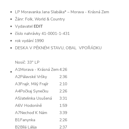
LP Moravanka Jana Slabáka* – Morava - Krásná Zem
Žánr: Folk, World & Country
Vydavatel
EDIT
číslo nahrávky 41-0001-1-431
rok vydání 1990
DESKA V PĚKNÉM STAVU, OBAL VPOŘÁDKU
Nosič: 33" LP
A1
Morava - Krásná Zem
4:26
A2
Pálavské Vršky
2:36
A3
Frajír, Milý Frajír
2:10
A4
Počkaj Synečku
2:26
A5
Jatelinka Usušená
3:31
A6
V Hodoníně
1:59
A7
Nechoď K Nám
3:39
B1
Fanynka
2:26
B2
Bílá Lálija
2:37