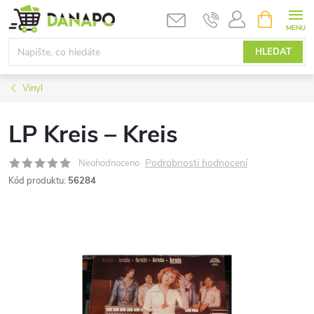
Přejít
NÁKUPNÍ
KOŠÍK
na
obsah
HLEDAT
Vinyl
LP Kreis – Kreis
Podrobnosti hodnocení
Neohodnoceno
Kód produktu:
56284