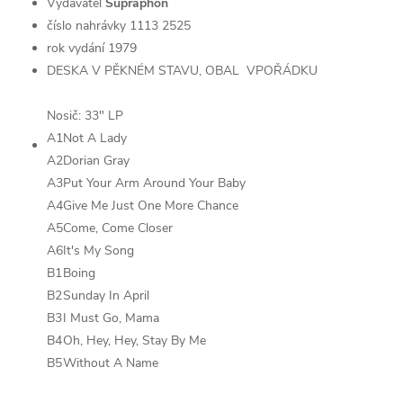
Vydavatel
Supraphon
číslo nahrávky 1113 2525
rok vydání 1979
DESKA V PĚKNÉM STAVU, OBAL VPOŘÁDKU
Nosič: 33" LP
A1
Not A Lady
A2
Dorian Gray
A3
Put Your Arm Around Your Baby
A4
Give Me Just One More Chance
A5
Come, Come Closer
A6
It's My Song
B1
Boing
B2
Sunday In April
B3
I Must Go, Mama
B4
Oh, Hey, Hey, Stay By Me
B5
Without A Name