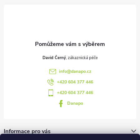
a
t
í
David Černý
info
@
danapo.cz
+420 604 377 446
+420 604 377 446
Danapo
Informace pro vás