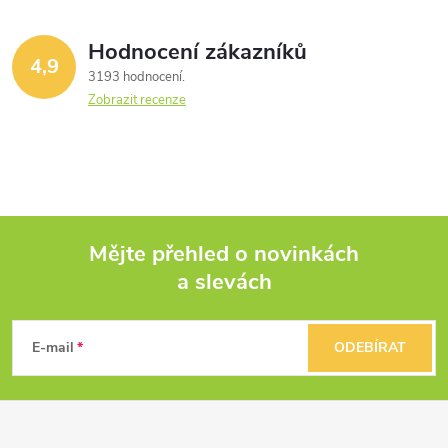
Hodnocení zákazníků
4,9
3193 hodnocení
Zobrazit recenze
Mějte přehled o novinkách
a slevách
Z
á
E-mail
ODEBÍRAT
p