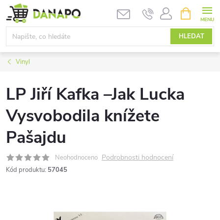
Přejít
NÁKUPNÍ
KOŠÍK
na
obsah
HLEDAT
Vinyl
LP Jiří Kafka –Jak Lucka
Vysvobodila knížete
Pašajdu
Podrobnosti hodnocení
Neohodnoceno
Kód produktu:
57045