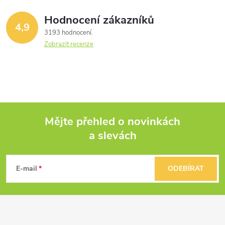
Hodnocení zákazníků
4,9
3193 hodnocení
Zobrazit recenze
Mějte přehled o novinkách
a slevách
Z
á
E-mail
ODEBÍRAT
p
a