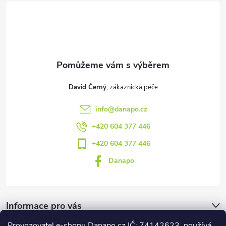
t
í
David Černý
info
@
danapo.cz
+420 604 377 446
+420 604 377 446
Danapo
Informace pro vás
Provozovatel e-shopu Danapo.cz IČ: 74142623, používá