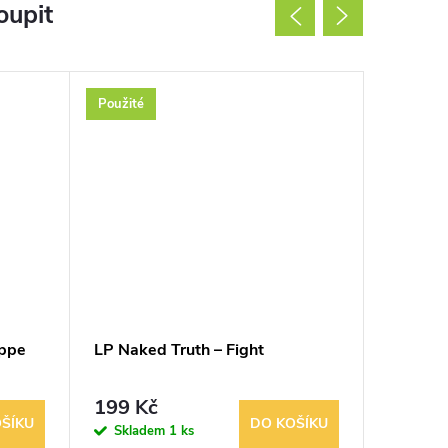
oupit
Použité
Použité
uppe
LP Naked Truth – Fight
LP Keit
I'm Just
199 Kč
239 K
ŠÍKU
DO KOŠÍKU
Skladem
1 ks
Sklad