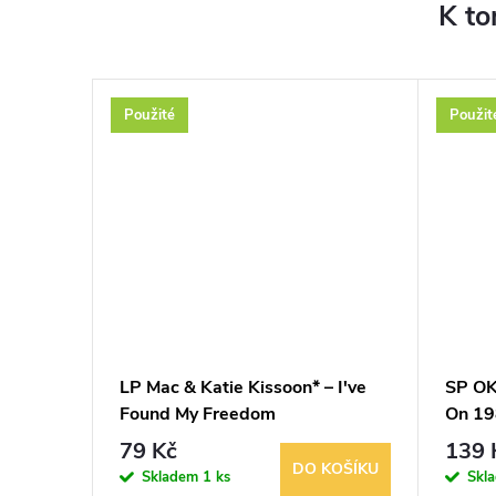
K to
Použité
Použit
ton
LP Mac & Katie Kissoon* – I've
SP OK
Found My Freedom
On 1
79 Kč
139 
KOŠÍKU
DO KOŠÍKU
Skladem
1 ks
Skl