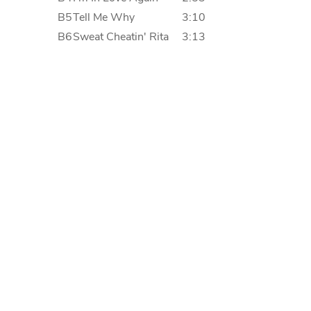
B5
Tell Me Why
3:10
B6
Sweat Cheatin' Rita
3:13