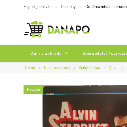
Přejít
Moje objednávka
Kontakty
Odběrná místa a doručen
na
obsah
Dům a zahrada
Sběratelství / staroži
Domů
Bazarové zboží
Knihy,Hudba
Vinyl
Použité