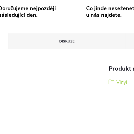
Doručujeme nejpozději
Co jinde neseženet
následující den.
u nás najdete.
DISKUZE
Produkt n
Vinyl