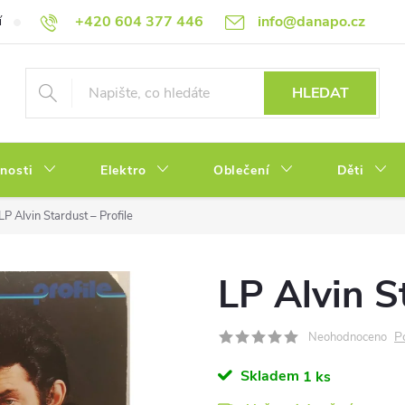
+420 604 377 446
info@danapo.cz
í
Hodnocení obchodu
Obchodní podmínky
Reklamace a výměn
HLEDAT
tnosti
Elektro
Oblečení
Děti
LP Alvin Stardust – Profile
LP Alvin S
P
Neohodnoceno
Skladem
1 ks