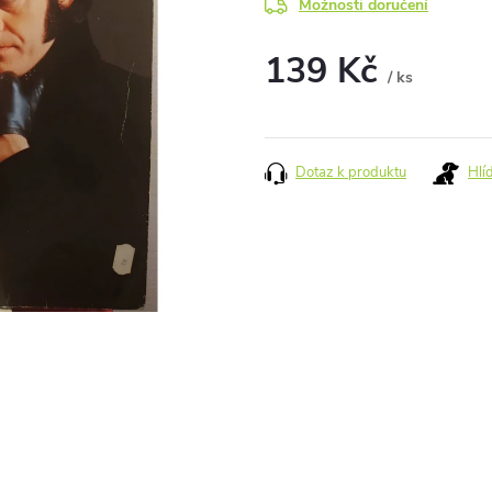
Možnosti doručení
139 Kč
/ ks
Měrná
cena:
Dotaz k produktu
Hlí