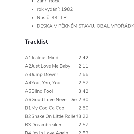
Žánr: Rock
rok vydání: 1982
Nosič: 33" LP
DESKA V PĚKNÉM STAVU, OBAL VPOŘÁD
Tracklist
A1
Jealous Mind
2:42
A2
Just Love Me Baby
2:11
A3
Jump Down!
2:55
A4
You, You, You
2:57
A5
Blind Fool
3:42
A6
Good Love Never Die
2:30
B1
My Coo Ca Coo
2:50
B2
Shake On Little Roller!
3:22
B3
Dreambreaker
2:57
B4
I'm In Love Again
2:53