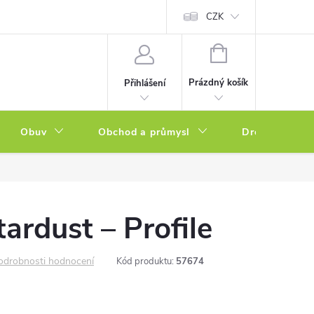
a zboží
Podmínky ochrany osobních údajů
CZK
Soubory cookies
N
NÁKUPNÍ
KOŠÍK
Prázdný košík
Přihlášení
Obuv
Obchod a průmysl
Drogerie
tardust – Profile
odrobnosti hodnocení
Kód produktu:
57674