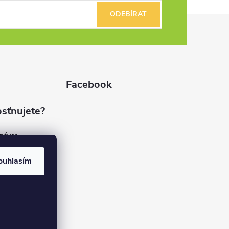
ODEBÍRAT
Facebook
sťnujete?
dnávce
(7%)
rvis
ouhlasím
(9%)
rma
(84%)
37