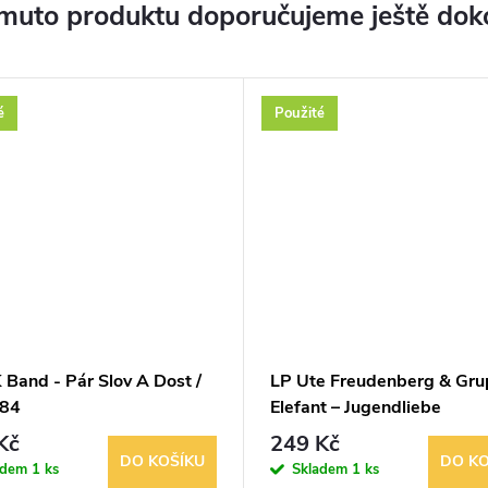
muto produktu doporučujeme ještě dok
é
Použité
 Band - Pár Slov A Dost /
LP Ute Freudenberg & Gr
984
Elefant – Jugendliebe
Kč
249 Kč
DO KOŠÍKU
DO KO
adem
1 ks
Skladem
1 ks