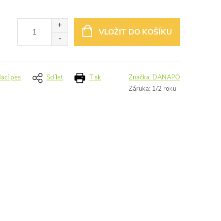
VLOŽIT DO KOŠÍKU
dací pes
Sdílet
Tisk
Značka:
DANAPO
Záruka
:
1/2 roku