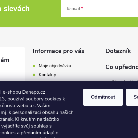
a slevách
E-mail
Informace pro vás
Dotazník
Moje objednávka
Co upředno
Kontakty
Dárek k obje
Odběrná místa a doručení
l e-shopu Danapo.cz
Hodnocení obchodu
Zákaznický se
Odmítnout
S
3, používá soubory cookies k
Obchodní podmínky
nkčnosti webu a s Vaším
Dopravu zda
.cz
Reklamace a výměna zboží
mj. k personalizaci obsahu našich
7 446
ánek. Kliknutím na tlačítko
Počet hlasů:
4
Podmínky ochrany osobních
údajů
vyjádříte svůj souhlas s
7 446
cookies a předáním údajů o
Soubory cookies