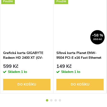
Použité
Použité
–58 %
359 Kč
Grafická karta GIGABYTE
Síťová karta Planet ENW-
Radeon HD 2400 XT (GV-
9504 PCI-E x16 Fast Ethernet
RX24T256HP) 256MB, PCI-E
10/100 Mb PCI / RJ45
599 Kč
149 Kč
Skladem
1 ks
Skladem
1 ks
DO KOŠÍKU
DO KOŠÍKU