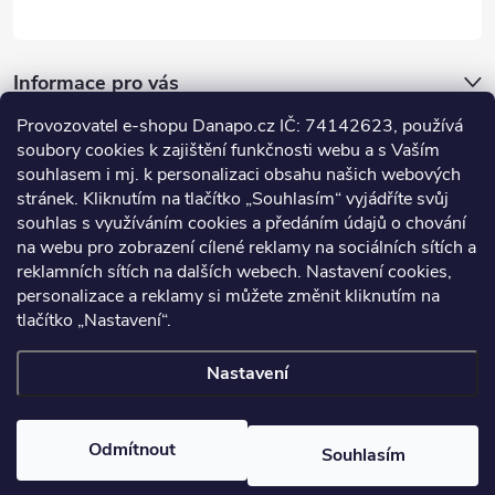
Informace pro vás
Provozovatel e-shopu Danapo.cz IČ: 74142623, používá
Dotazník
soubory cookies k zajištění funkčnosti webu a s Vaším
souhlasem i mj. k personalizaci obsahu našich webových
stránek. Kliknutím na tlačítko „Souhlasím“ vyjádříte svůj
Co upřednosťnujete?
souhlas s využíváním cookies a předáním údajů o chování
na webu pro zobrazení cílené reklamy na sociálních sítích a
Počet hlasů:
437
reklamních sítích na dalších webech. Nastavení cookies,
Facebook
personalizace a reklamy si můžete změnit kliknutím na
tlačítko „Nastavení“.
Nastavení
Copyright 2026
DANAPO - David Černý
. Všechna práva vyhrazena.
Upravit nastavení cookies
Odmítnout
Souhlasím
Vytvořil Shoptet