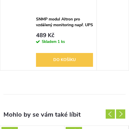
SNMP modul Altron pro
vzdálený monitoring např. UPS
pře D-SUB 15 pin
489 Kč
Skladem
1 ks
DO KOŠÍKU