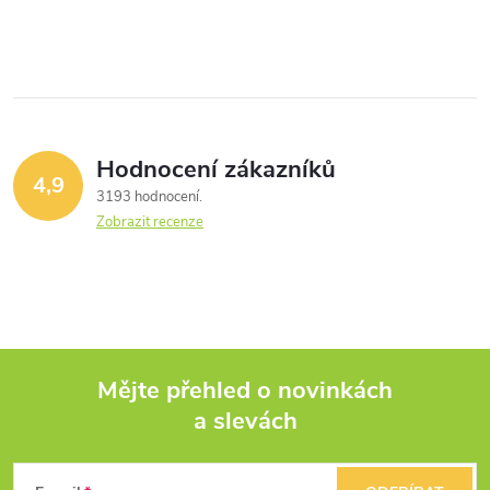
Hodnocení zákazníků
4,9
3193 hodnocení
Zobrazit recenze
Mějte přehled o novinkách
a slevách
Z