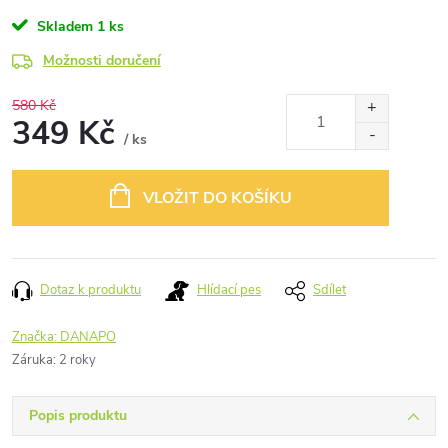
Skladem
1 ks
Možnosti doručení
580 Kč
349 Kč
/ ks
Měrná
cena:
VLOŽIT DO KOŠÍKU
Dotaz k produktu
Hlídací pes
Sdílet
Značka:
DANAPO
Záruka
:
2 roky
Popis produktu