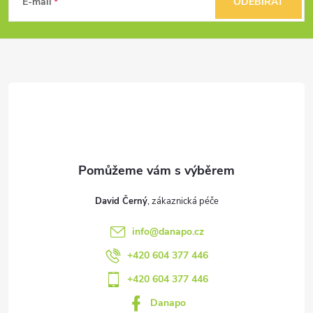
á
E-mail
ODEBÍRAT
p
a
t
í
David Černý
info
@
danapo.cz
+420 604 377 446
+420 604 377 446
Danapo