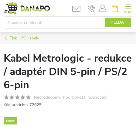
Přejít
NÁKUPNÍ
KOŠÍK
na
obsah
HLEDAT
Tisk + PC kabely
Kabel Metrologic - redukce
/ adaptér DIN 5-pin / PS/2
6-pin
Podrobnosti hodnocení
Neohodnoceno
Kód produktu:
72025
Nové