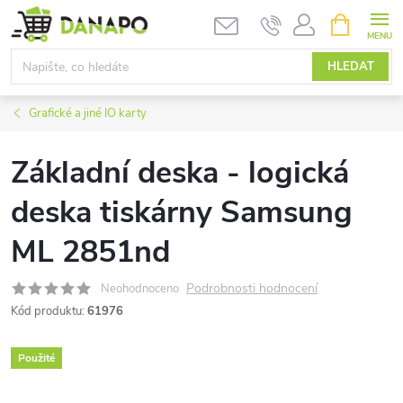
Přejít
NÁKUPNÍ
KOŠÍK
na
obsah
HLEDAT
Grafické a jiné IO karty
Základní deska - logická
deska tiskárny Samsung
ML 2851nd
Podrobnosti hodnocení
Neohodnoceno
Kód produktu:
61976
Použité