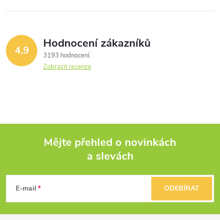
Hodnocení zákazníků
4,9
3193 hodnocení
Zobrazit recenze
Mějte přehled o novinkách
a slevách
Z
á
E-mail
ODEBÍRAT
p