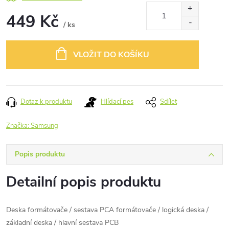
449 Kč
/ ks
Měrná
cena:
VLOŽIT DO KOŠÍKU
Dotaz k produktu
Hlídací pes
Sdílet
Značka:
Samsung
Popis produktu
Detailní popis produktu
Deska formátovače / sestava PCA formátovače / logická deska /
základní deska / hlavní sestava PCB