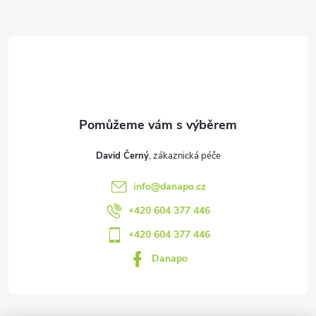
a
t
í
David Černý
info
@
danapo.cz
+420 604 377 446
+420 604 377 446
Danapo