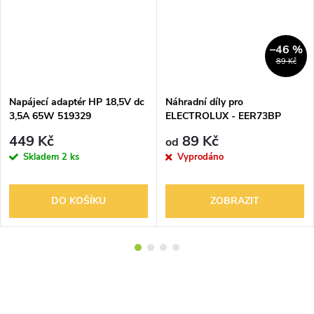
–46 %
89 Kč
Napájecí adaptér HP 18,5V dc
Náhradní díly pro
3,5A 65W 519329
ELECTROLUX - EER73BP
ErgoRapido
449 Kč
89 Kč
od
Skladem
2 ks
Vyprodáno
DO KOŠÍKU
ZOBRAZIT