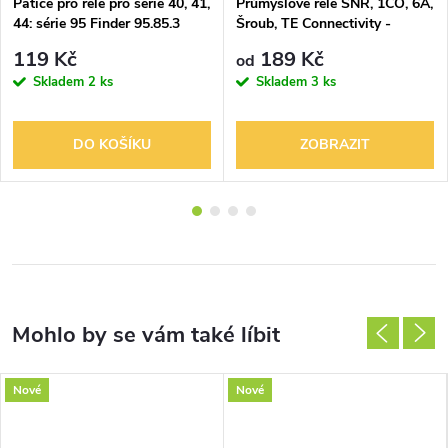
Patice pro relé pro série 40, 41,
Průmyslové relé SNR, 1CO, 6A,
44: série 95 Finder 95.85.3
Šroub, TE Connectivity -
Schrack 3-1416100-4
119 Kč
189 Kč
od
Skladem
2 ks
Skladem
3 ks
DO KOŠÍKU
ZOBRAZIT
Nové
Nové