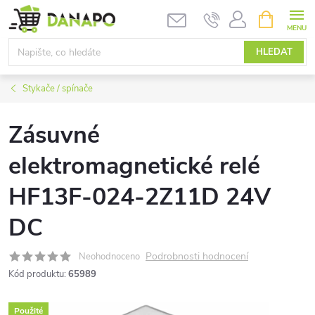
Přejít
NÁKUPNÍ
KOŠÍK
na
obsah
HLEDAT
Stykače / spínače
Zásuvné
elektromagnetické relé
HF13F-024-2Z11D 24V
DC
Podrobnosti hodnocení
Neohodnoceno
Kód produktu:
65989
Použité