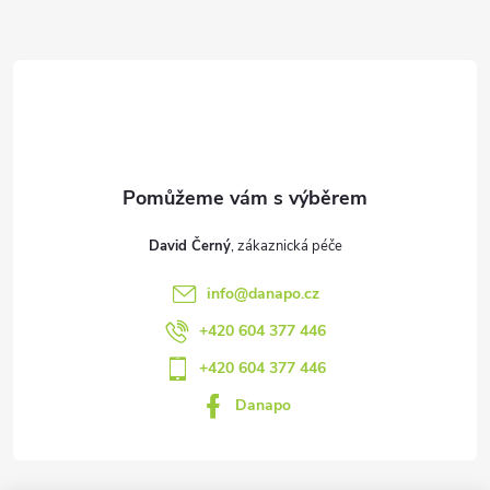
a
t
í
David Černý
info
@
danapo.cz
+420 604 377 446
+420 604 377 446
Danapo