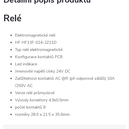
Detailní popis produktu
Relé
Elektromagnetické relé
HF HF13F-024-2Z11D
Typ relé elektromagnetické
Konfigurace kontaktů PCB
Led indikace
Jmenovité napětí cívky 24V DC
Zatížitelnost kontaktů AC @R (při odporové zátěži) 10A
/250V AC
Verze relé průmyslové
Vývody konektory 4,9x0,5mm
počet kontaktů 8
rozměry 2
8.0 x 21.5 x 35.0mm