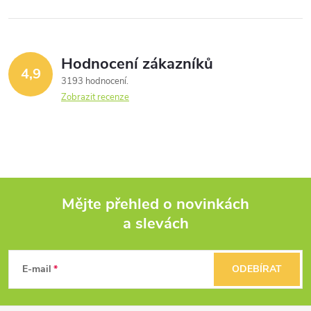
Hodnocení zákazníků
4,9
3193 hodnocení
Zobrazit recenze
Mějte přehled o novinkách
a slevách
Z
á
E-mail
ODEBÍRAT
p