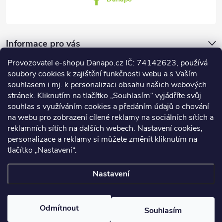
Informace pro vás
Provozovatel e-shopu Danapo.cz IČ: 74142623, používá
Dotazník
soubory cookies k zajištění funkčnosti webu a s Vaším
souhlasem i mj. k personalizaci obsahu našich webových
stránek. Kliknutím na tlačítko „Souhlasím“ vyjádříte svůj
Co upřednosťnujete?
souhlas s využíváním cookies a předáním údajů o chování
na webu pro zobrazení cílené reklamy na sociálních sítích a
Počet hlasů:
437
reklamních sítích na dalších webech. Nastavení cookies,
Facebook
personalizace a reklamy si můžete změnit kliknutím na
tlačítko „Nastavení“.
Nastavení
Copyright 2026
DANAPO - David Černý
. Všechna práva vyhrazena.
Upravit nastavení cookies
Odmítnout
Souhlasím
Vytvořil Shoptet