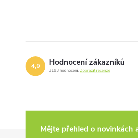
Hodnocení zákazníků
4,9
3193 hodnocení
Zobrazit recenze
Mějte přehled o novinkách
Z