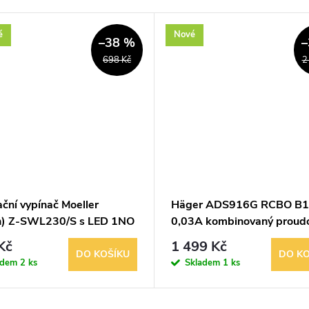
é
Nové
–38 %
–
698 Kč
2
ační vypínač Moeller
Häger ADS916G RCBO B1
n) Z-SWL230/S s LED 1NO
0,03A kombinovaný proud
chránič s jističem
Kč
1 499 Kč
DO KOŠÍKU
DO KO
adem
2 ks
Skladem
1 ks