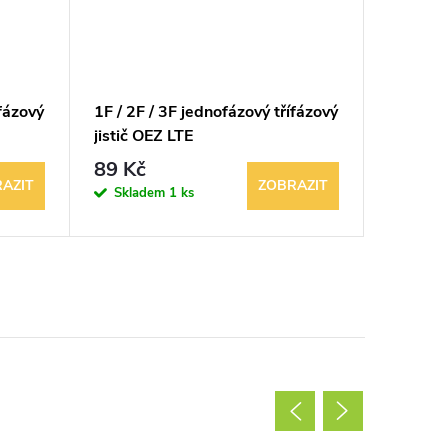
ífázový
1F / 2F / 3F jednofázový třífázový
2F 2-pól
jistič OEZ LTE
G16A 1
89 Kč
199 K
AZIT
ZOBRAZIT
Skladem
1 ks
Sklad