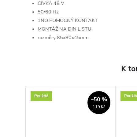
CÍVKA 48 V
50/60 Hz
1NO POMOCNÝ KONTAKT
MONTÁŽ NA DIN LISTU
rozměry 85x80x45mm
K to
Použité
Použit
–44 %
–50 %
215 Kč
119 Kč