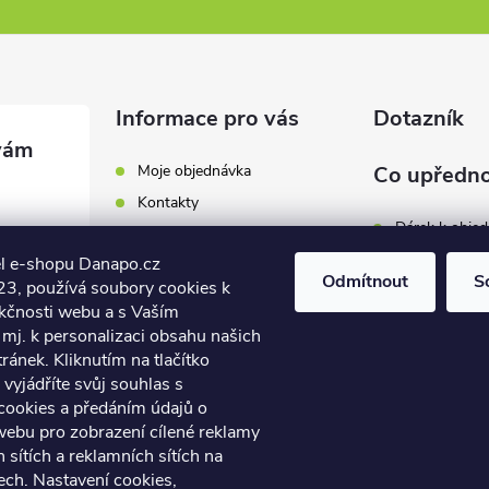
Informace pro vás
Dotazník
Moje objednávka
Co upředno
Kontakty
Dárek k obje
Odběrná místa a doručení
l e-shopu Danapo.cz
Hodnocení obchodu
Zákaznický se
Odmítnout
S
3, používá soubory cookies k
Obchodní podmínky
nkčnosti webu a s Vaším
Dopravu zda
.cz
Reklamace a výměna zboží
mj. k personalizaci obsahu našich
7 446
ánek. Kliknutím na tlačítko
Počet hlasů:
4
Podmínky ochrany osobních
údajů
vyjádříte svůj souhlas s
7 446
cookies a předáním údajů o
Soubory cookies
webu pro zobrazení cílené reklamy
Napište nám
h sítích a reklamních sítích na
Jak nakupovat? / How to
ech. Nastavení cookies,