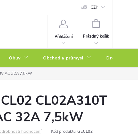
a zboží
Podmínky ochrany osobních údajů
CZK
Soubory cookies
N
NÁKUPNÍ
KOŠÍK
Prázdný košík
Přihlášení
Obuv
Obchod a průmysl
Drogerie
8V AC 32A 7,5kW
E CL02 CL02A310T
AC 32A 7,5kW
odrobnosti hodnocení
Kód produktu:
GECL02