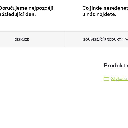
Doručujeme nejpozději
Co jinde neseženet
následující den.
u nás najdete.
DISKUZE
SOUVISEJÍCÍ PRODUKTY
Produkt n
Stykače 