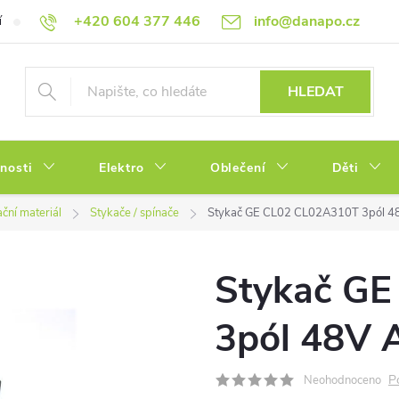
+420 604 377 446
info@danapo.cz
í
Hodnocení obchodu
Obchodní podmínky
Reklamace a výměn
HLEDAT
tnosti
Elektro
Oblečení
Děti
ační materiál
Stykače / spínače
Stykač GE CL02 CL02A310T 3pól 4
Stykač G
3pól 48V 
P
Neohodnoceno