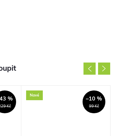
oupit
Nové
Použité
43 %
–10 %
229 Kč
99 Kč