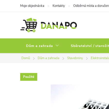
Přejít
Moje objednávka
Kontakty
Odběrná místa a doručen
na
obsah
Dům a zahrada
Sběratelství / staroži
Domů
Dům a zahrada
Stavebniny
Elektroinstal
Použité