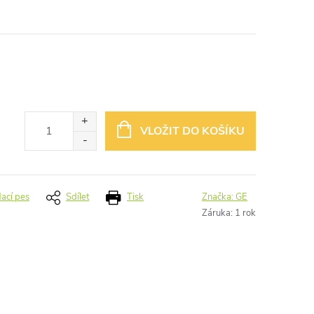
VLOŽIT DO KOŠÍKU
dací pes
Sdílet
Tisk
Značka:
GE
Záruka
:
1 rok