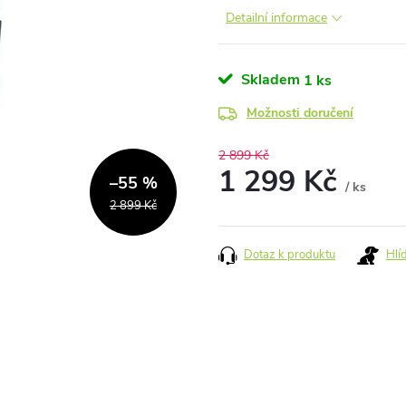
Detailní informace
Skladem
1 ks
Možnosti doručení
2 899 Kč
1 299 Kč
–55 %
/ ks
2 899 Kč
Měrná
cena:
Dotaz k produktu
Hlí