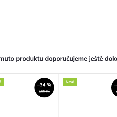
muto produktu doporučujeme ještě dok
é
Nové
–34 %
–
189 Kč