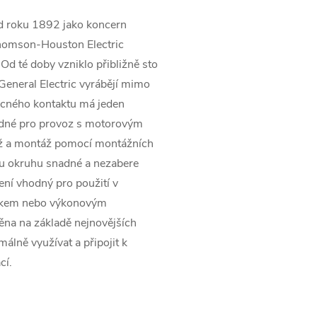
 od roku 1892 jako koncern
Thomson-Houston Electric
d té doby vzniklo přibližně sto
General Electric vyrábějí mimo
cného kontaktu má jeden
hodné pro provoz s motorovým
áž a montáž pomocí montážních
mu okruhu snadné a nezabere
ní vhodný pro použití v
rvkem nebo výkonovým
běna na základě nejnovějších
álně využívat a připojit k
cí.