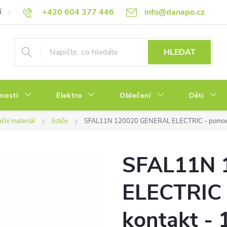
+420 604 377 446
info@danapo.cz
í
Hodnocení obchodu
Obchodní podmínky
Reklamace a výměn
HLEDAT
tnosti
Elektro
Oblečení
Děti
ační materiál
Jističe
SFAL11N 120020 GENERAL ELECTRIC - pomoc
SFAL11N 
ELECTRIC 
kontakt -