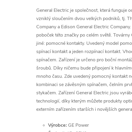
General Electric je společnost, která funguje
vzniklý sloučením dvou velkých podniků, tj. 
Company a Edison General Electric Company. O
poboček této značky po celém světě. Továrny 
jiné: pomocné kontakty. Uvedený model pomo
spínací kontakt a jeden rozpínací kontakt. V
spínačem. Zařízení je určeno pro boční mont
šroubů. Díky ničemu bude připojení k hlavní
mnoho času. Zde uvedený pomocný kontakt ne
kombinaci se závěsným spínačem, čelním p
stykačem. Zařízení General Electric jsou vyrá
technologií, díky kterým můžete produkty optim
externím zařízením starších i novějších genera
Výrobce:
GE Power