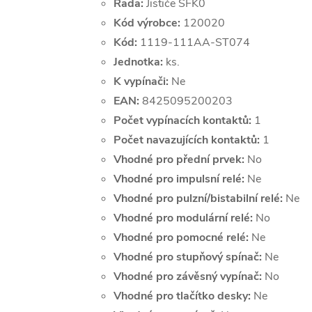
Řada:
Jističe SFK0
Kód výrobce:
120020
Kód:
1119-111AA-ST074
Jednotka:
ks.
K vypínači:
Ne
EAN:
8425095200203
Počet vypínacích kontaktů:
1
Počet navazujících kontaktů:
1
Vhodné pro přední prvek:
No
Vhodné pro impulsní relé:
Ne
Vhodné pro pulzní/bistabilní relé:
Ne
Vhodné pro modulární relé:
No
Vhodné pro pomocné relé:
Ne
Vhodné pro stupňový spínač:
Ne
Vhodné pro závěsný vypínač:
No
Vhodné pro tlačítko desky:
Ne