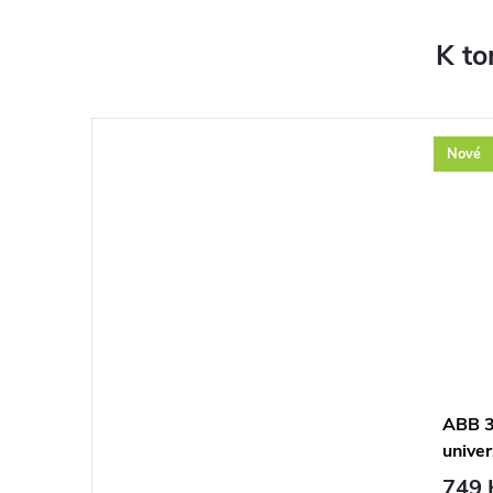
K to
Nové
ABB 3
univer
nastav
749 