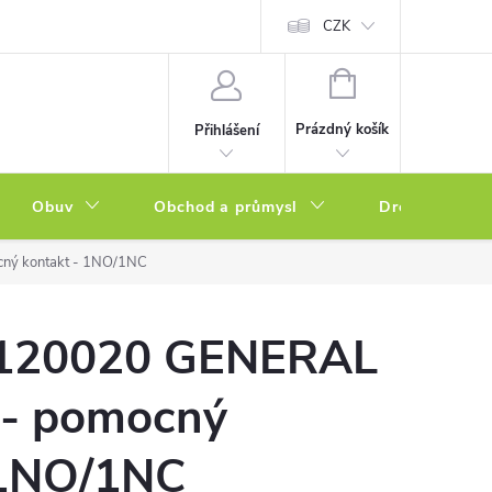
a zboží
Podmínky ochrany osobních údajů
CZK
Soubory cookies
N
NÁKUPNÍ
KOŠÍK
Prázdný košík
Přihlášení
Obuv
Obchod a průmysl
Drogerie
ný kontakt - 1NO/1NC
120020 GENERAL
- pomocný
 1NO/1NC