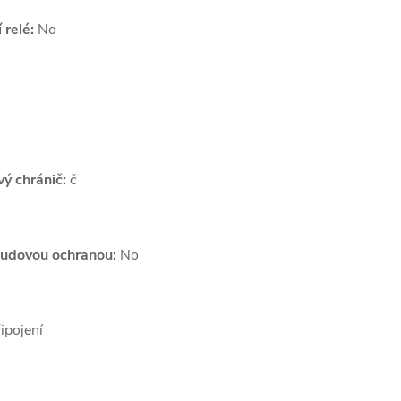
 relé:
No
ý chránič:
č
oudovou ochranou:
No
ipojení