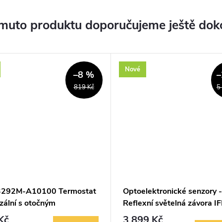
muto produktu doporučujeme ještě dok
Nové
–8 %
–
819 Kč
5
292M-A10100 Termostat
Optoelektronické senzory -
zální s otočným
Reflexní světelná závora I
ením teploty (ovl.
OU5070
Kč
3 899 Kč