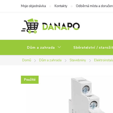
Přejít
Moje objednávka
Kontakty
Odběrná místa a doručen
na
obsah
Dům a zahrada
Sběratelství / staroži
Domů
Dům a zahrada
Stavebniny
Elektroinstal
Použité