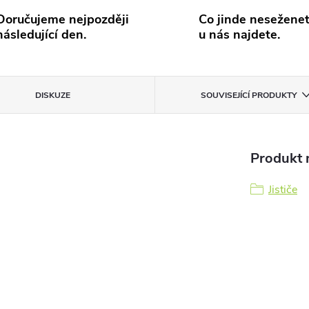
Doručujeme nejpozději
Co jinde neseženet
následující den.
u nás najdete.
DISKUZE
SOUVISEJÍCÍ PRODUKTY
Produkt n
Jističe
0