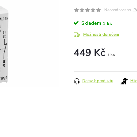
P
Neohodnoceno
Skladem
1 ks
Možnosti doručení
449 Kč
/ ks
Měrná
cena:
Dotaz k produktu
Hlí