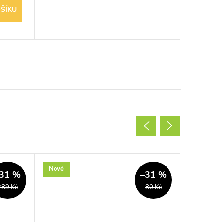
ŠÍKU
Nové
Nové
31 %
–31 %
289 Kč
80 Kč