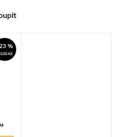
oupit
23 %
 100 Kč
FM