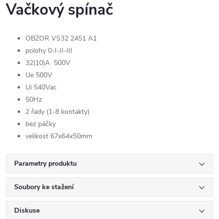
Vačkový spínač
OBZOR VS32 2451 A1
polohy 0-I-II-III
32(10)A 500V
Ue 500V
Ui 540Vac
50Hz
2 řady (1-8 kontakty)
bez páčky
velikost 67x64x50mm
Parametry produktu
Soubory ke stažení
Diskuse