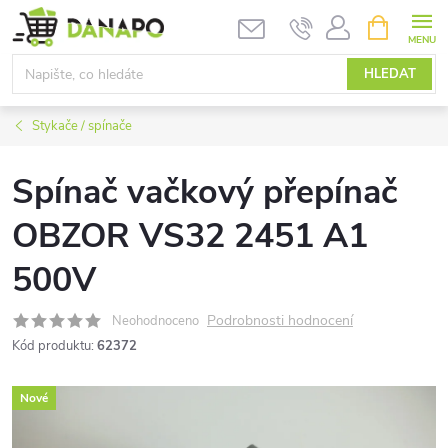
Přejít
NÁKUPNÍ
KOŠÍK
na
obsah
HLEDAT
Stykače / spínače
Spínač vačkový přepínač
OBZOR VS32 2451 A1
500V
Podrobnosti hodnocení
Neohodnoceno
Kód produktu:
62372
Nové