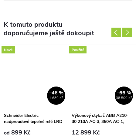
K tomuto produktu
doporučujeme ještě dokoupit
Nové
Použité
–46 %
–66 %
1 680 Kč
38 500 Kč
Schneider Electric
Výkonový stykač ABB A210-
nadproudové tepelné relé LRD
30 210A AC-3, 350A AC-1,
Uc=240V AC
899 Kč
12 899 Kč
od