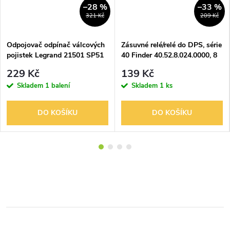
–28 %
–33 %
321 Kč
209 Kč
Odpojovač odpínač válcových
Zásuvné relé/relé do DPS, série
pojistek Legrand 21501 SP51
40 Finder 40.52.8.024.0000, 8
14x51 1P
A 24AC
229 Kč
139 Kč
Skladem
1 balení
Skladem
1 ks
DO KOŠÍKU
DO KOŠÍKU