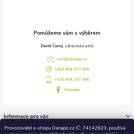
t
í
David Černý
info
@
danapo.cz
+420 604 377 446
+420 604 377 446
Danapo
Informace pro vás
Provozovatel e-shopu Danapo.cz IČ: 74142623, používá
Dotazník