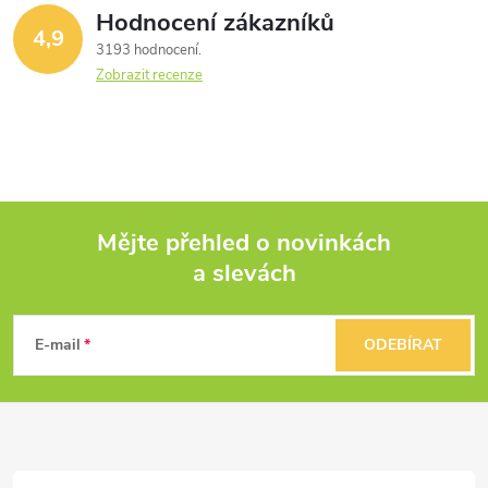
Hodnocení zákazníků
4,9
3193 hodnocení
Zobrazit recenze
Mějte přehled o novinkách
a slevách
Z
á
E-mail
ODEBÍRAT
p
a