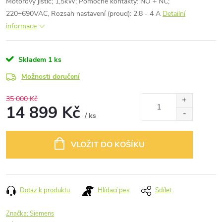
Motorový jistič; 1,5kW; Pomocné kontakty: NO + NC;
220÷690VAC, Rozsah nastavení (proud): 2.8 - 4 A
Detailní
informace
Skladem
1 ks
Možnosti doručení
35 000 Kč
14 899 Kč
/ ks
Měrná
cena:
VLOŽIT DO KOŠÍKU
Dotaz k produktu
Hlídací pes
Sdílet
Značka:
Siemens