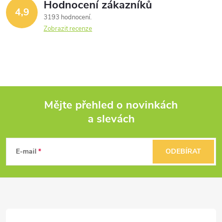
Hodnocení zákazníků
4,9
3193 hodnocení
Zobrazit recenze
Mějte přehled o novinkách
a slevách
Z
á
E-mail
ODEBÍRAT
p
a