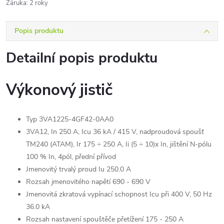
Záruka
:
2 roky
Popis produktu
Detailní popis produktu
Výkonový jistič
Typ 3VA1225-4GF42-0AA0
3VA12, In 250 A, Icu 36 kA / 415 V, nadproudová spoušť
TM240 (ATAM), Ir 175 ÷ 250 A, Ii (5 ÷ 10)x In, jištění N-pólu
100 % In, 4pól, přední přívod
Jmenovitý trvalý proud Iu 250.0 A
Rozsah jmenovitého napětí 690 - 690 V
Jmenovitá zkratová vypínací schopnost Icu při 400 V, 50 Hz
36.0 kA
Rozsah nastavení spouštěče přetížení 175 - 250 A