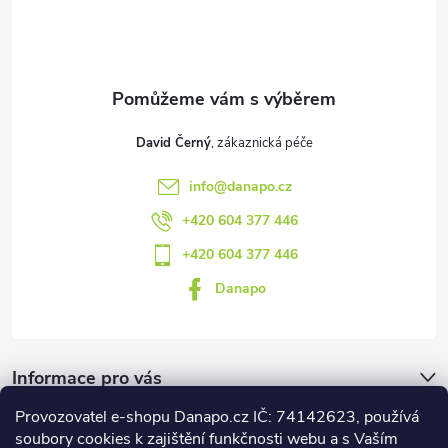
t
í
David Černý
info
@
danapo.cz
+420 604 377 446
+420 604 377 446
Danapo
Informace pro vás
Provozovatel e-shopu Danapo.cz IČ: 74142623, používá
Dotazník
soubory cookies k zajištění funkčnosti webu a s Vaším