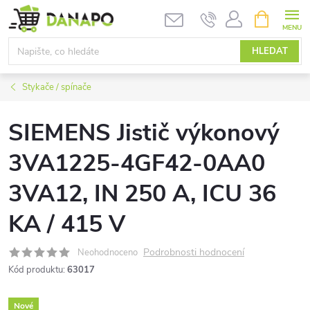
Přejít
NÁKUPNÍ
KOŠÍK
na
obsah
HLEDAT
Stykače / spínače
SIEMENS Jistič výkonový
3VA1225-4GF42-0AA0
3VA12, IN 250 A, ICU 36
KA / 415 V
Podrobnosti hodnocení
Neohodnoceno
Kód produktu:
63017
Nové