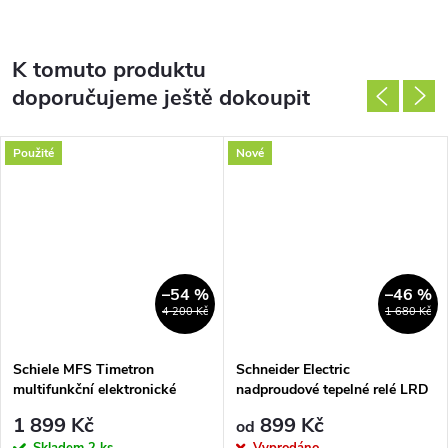
K tomuto produktu
doporučujeme ještě dokoupit
Použité
Nové
–54 %
–46 %
4 200 Kč
1 680 Kč
Schiele MFS Timetron
Schneider Electric
multifunkční elektronické
nadproudové tepelné relé LRD
časové relé 0,05s - 5000s 24-
1 899 Kč
899 Kč
od
240V AC/DC