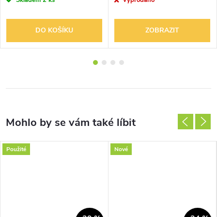
Skladem
2 ks
Vyprodáno
DO KOŠÍKU
ZOBRAZIT
Použité
Nové