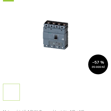
–57 %
35 000 Kč