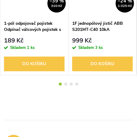
–39 %
–24 %
310 Kč
1 325 Kč
1-pól odpojovač pojistek
1F jednopólový jistič ABB
Odpínač válcových pojistek s
S201MT-C40 10kA
LED signalizací 10x38mm
189 Kč
999 Kč
VLC10 1P+L
Skladem
1 ks
Skladem
3 ks
DO KOŠÍKU
DO KOŠÍKU