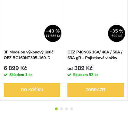
–40 %
–35 %
11 585 Kč
599 Kč
3F Modeion výkonový jistič
OEZ P40N06 16A/ 40A / 50A /
OEZ BC160NT305-160-D
63A gR - Pojistkové vložky
160A + RP-BC-CK21
pro jištění polovodičů do 690
6 899 Kč
389 Kč
od
V a.c.
Skladem
1 ks
Skladem
92 ks
DO KOŠÍKU
ZOBRAZIT