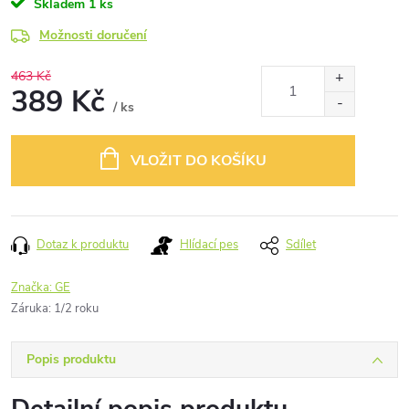
Skladem
1 ks
Možnosti doručení
463 Kč
389 Kč
/ ks
Měrná
cena:
VLOŽIT DO KOŠÍKU
Dotaz k produktu
Hlídací pes
Sdílet
Značka:
GE
Záruka
:
1/2 roku
Popis produktu