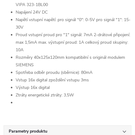
VIPA 323-1BL00
Napájení 24V DC
Napětí vstupní napětí: pro signál "0": 0-5V pro signál "1": 15-
30V
Proud vstupní proud pro "1" signál: 7mA 2-drátové připojení:
max 1,5mA max. výstupní proud: 1A celkový proud skupiny:
10A
Rozměry 40x125x120mm kompatibilní s originál modulem
SIEMENS
Spotřeba odběr proudu (sběrnice): 80mA
Vstup 16x digital zpoždění vstupu 3ms
Výstup 16x digital
Ztráty energetické ztráty: 3,5W
Parametry produktu