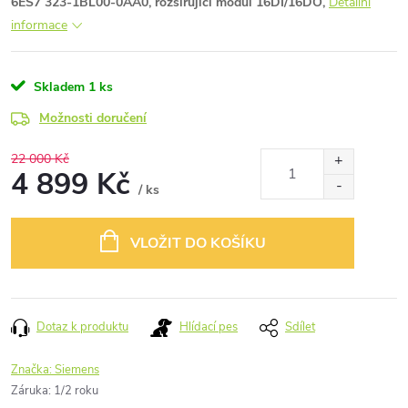
6ES7 323-1BL00-0AA0, rozšiřující modul 16DI/16DO,
Detailní
informace
Skladem
1 ks
Možnosti doručení
22 000 Kč
4 899 Kč
/ ks
Měrná
cena:
VLOŽIT DO KOŠÍKU
Dotaz k produktu
Hlídací pes
Sdílet
Značka:
Siemens
Záruka
:
1/2 roku