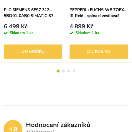
PLC SIEMENS 6ES7 312-
PEPPERL+FUCHS WE 77/EX-
5BD01-0AB0 SIMATIC S7-
IR Relé - spínací zesilovač
300, CPU 312C KOMPAKTNÍ
230VAC
6 499 Kč
4 899 Kč
CPU S MPI, 10 DI/6
Skladem
1 ks
Skladem
1 ks
DO KOŠÍKU
DO KOŠÍKU
Hodnocení zákazníků
4,9