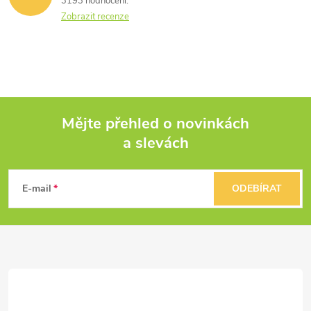
3193 hodnocení
Zobrazit recenze
Mějte přehled o novinkách
a slevách
Z
á
E-mail
ODEBÍRAT
p
a
t