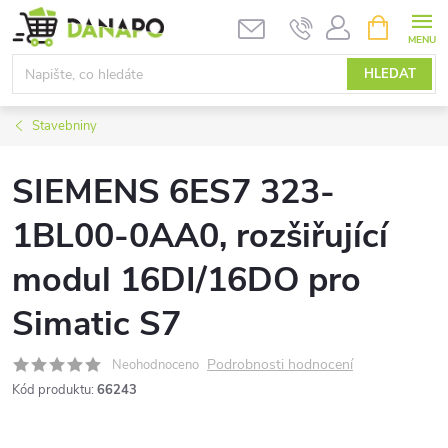
Přejít
NÁKUPNÍ
KOŠÍK
na
obsah
HLEDAT
Stavebniny
SIEMENS 6ES7 323-
1BL00-0AA0, rozšiřující
modul 16DI/16DO pro
Simatic S7
Podrobnosti hodnocení
Neohodnoceno
Kód produktu:
66243