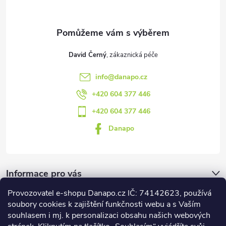
í
David Černý
info
@
danapo.cz
+420 604 377 446
+420 604 377 446
Danapo
Informace pro vás
Provozovatel e-shopu Danapo.cz IČ: 74142623, používá
Dotazník
soubory cookies k zajištění funkčnosti webu a s Vaším
souhlasem i mj. k personalizaci obsahu našich webových