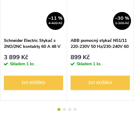
–11 %
–30 %
4 400 Kč
1 300 Kč
Schneider Electric Stykač s
ABB pomocný stykač N51/11
2NO/2NC kontakty 60 A 48 V
220-230V 50 Hz/230-240V 60
AC TeSys 007026
Hz
3 899 Kč
899 Kč
Skladem
1 ks
Skladem
1 ks
DO KOŠÍKU
DO KOŠÍKU