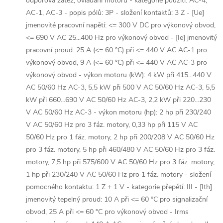
odporová zátěž, ovládání motoru - kategorie použití: AC-4,
AC-1, AC-3 - popis pólů: 3P - složení kontaktů: 3 Z - [Ue]
jmenovité pracovní napětí: <= 300 V DC pro výkonový obvod,
<= 690 V AC 25...400 Hz pro výkonový obvod - [Ie] jmenovitý
pracovní proud: 25 A (<= 60 °C) při <= 440 V AC AC-1 pro
výkonový obvod, 9 A (<= 60 °C) při <= 440 V AC AC-3 pro
výkonový obvod - výkon motoru (kW): 4 kW při 415...440 V
AC 50/60 Hz AC-3, 5,5 kW při 500 V AC 50/60 Hz AC-3, 5,5
kW při 660...690 V AC 50/60 Hz AC-3, 2,2 kW při 220...230
V AC 50/60 Hz AC-3 - výkon motoru (hp): 2 hp při 230/240
V AC 50/60 Hz pro 3 fáz. motory, 0,33 hp při 115 V AC
50/60 Hz pro 1 fáz. motory, 2 hp při 200/208 V AC 50/60 Hz
pro 3 fáz. motory, 5 hp při 460/480 V AC 50/60 Hz pro 3 fáz.
motory, 7,5 hp při 575/600 V AC 50/60 Hz pro 3 fáz. motory,
1 hp při 230/240 V AC 50/60 Hz pro 1 fáz. motory - složení
pomocného kontaktu: 1 Z + 1 V - kategorie přepětí: III - [Ith]
jmenovitý tepelný proud: 10 A při <= 60 °C pro signalizační
obvod, 25 A při <= 60 °C pro výkonový obvod - Irms