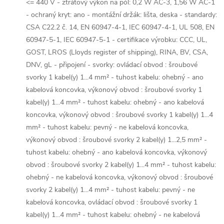
<= 440 V - ztrátový výkon na pól: 0,2 W AC-3, 1,56 W AC-1
- ochraný kryt: ano - montážní držák: lišta, deska - standardy:
CSA C22.2 č. 14, EN 60947-4-1, IEC 60947-4-1, UL 508, EN
60947-5-1, IEC 60947-5-1 - certifikace výrobku: CCC, UL,
GOST, LROS (Lloyds register of shipping), RINA, BV, CSA,
DNV, gL - připojení - svorky: ovládací obvod : šroubové
svorky 1 kabel(y) 1...4 mm² - tuhost kabelu: ohebný - ano
kabelová koncovka, výkonový obvod : šroubové svorky 1
kabel(y) 1...4 mm² - tuhost kabelu: ohebný - ano kabelová
koncovka, výkonový obvod : šroubové svorky 1 kabel(y) 1...4
mm² - tuhost kabelu: pevný - ne kabelová koncovka,
výkonový obvod : šroubové svorky 2 kabel(y) 1...2,5 mm² -
tuhost kabelu: ohebný - ano kabelová koncovka, výkonový
obvod : šroubové svorky 2 kabel(y) 1...4 mm² - tuhost kabelu:
ohebný - ne kabelová koncovka, výkonový obvod : šroubové
svorky 2 kabel(y) 1...4 mm² - tuhost kabelu: pevný - ne
kabelová koncovka, ovládací obvod : šroubové svorky 1
kabel(y) 1...4 mm² - tuhost kabelu: ohebný - ne kabelová