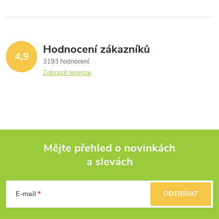
Hodnocení zákazníků
4,9
3193 hodnocení
Zobrazit recenze
Mějte přehled o novinkách
a slevách
Z
á
E-mail
ODEBÍRAT