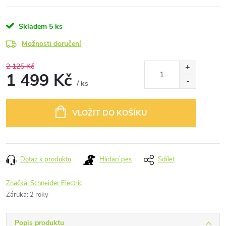
Skladem
5 ks
Možnosti doručení
2 125 Kč
1 499 Kč
/ ks
Měrná
cena:
VLOŽIT DO KOŠÍKU
Dotaz k produktu
Hlídací pes
Sdílet
Značka:
Schneider Electric
Záruka
:
2 roky
Popis produktu