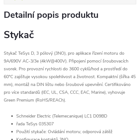
Detailní popis produktu
Stykač
Stykač TeSys D, 3 pólový (3NO), pro aplikace řízení motoru do
9A/690V AC-3/3e (4kW@400V).
P
řipojení pomocí šroubovacích
svorek.
Pro provozní rychlosti do 3600 cyklů/hod a prostředí do
60°C zajišťuje vysokou spolehlivost a životnost.
Kompaktní (šířka 45
mm), montáž na DIN lištu nebo šroubové upevnění.
Certifikováno
pro více standardů (IEC, UL, CSA, CCC, EAC, Marine), vyhovuje
Green Premium (RoHS/REACh).
Schneider Electric (Telemecanique) LC1 D09BD
řada TeSys 035307
Použití stykače: Ovládání motoru; odporová zátěž
Konfigurace kontaktů 3NO