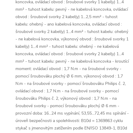
koncovka, ovládací obvod : šroubové svorky 1 kabel(y) 1...4
mm² - tuhost kabelu: pevný - ne kabelová koncovka, ovládací
obvod : šroubové svorky 2 kabel(y) 1...2,5 mm² - tuhost
kabelu: ohebný - ano kabelová koncovka, ovládací obvod :
šroubové svorky 2 kabel(y) 1...4 mm² - tuhost kabelu: ohebný
- ne kabelová koncovka, výkonový obvod : šroubové svorky 1
kabel(y) 1...4 mm² - tuhost kabelu: ohebný - ne kabelová
koncovka, ovládací obvod : šroubové svorky 2 kabel(y) 1...4
mm² - tuhost kabelu: pevný - ne kabelová koncovka - kroutící
moment: ovládací obvod : 1,7 N.m - na šroubové svorky -
pomocí šroubováku plochý Ø 6 mm, výkonový obvod : 1,7
N.m - na šroubové svorky - pomocí šroubováku Philips č. 2,
ovládací obvod : 1,7 N.m - na šroubové svorky - pomocí
šroubováku Philips č. 2, výkonový obvod : 1,7 N.m - na
šroubové svorky - pomocí šroubováku plochý Ø 6 mm -
provozní doba: 16...24 ms vypínání, 53,55...72,45 ms spínání -
úroveň bezpečnosti a spolehlivosti: B10d = 1369863 cyklu
stykač s jmenovitým zatížením podle EN/ISO 13849-1, B10d