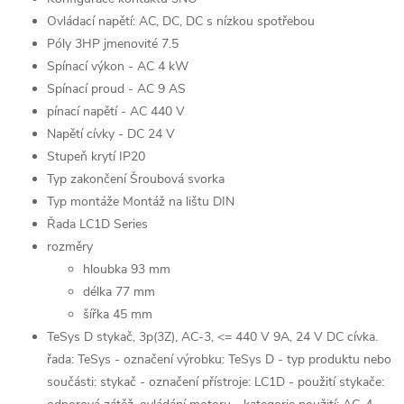
Ovládací napětí: AC, DC, DC s nízkou spotřebou
Póly 3HP jmenovité 7.5
Spínací výkon - AC 4 kW
Spínací proud - AC 9 AS
pínací napětí - AC 440 V
Napětí cívky - DC 24 V
Stupeň krytí IP20
Typ zakončení Šroubová svorka
Typ montáže Montáž na lištu DIN
Řada LC1D Series
rozměry
hloubka 93 mm
délka 77 mm
šířka 45 mm
TeSys D stykač, 3p(3Z), AC-3, <= 440 V 9A, 24 V DC cívka.
řada: TeSys - označení výrobku: TeSys D - typ produktu nebo
součásti: stykač - označení přístroje: LC1D - použití stykače: