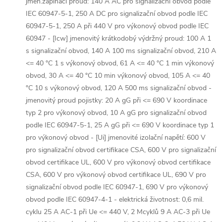
jmen.zapínací proud: 140 A AC pro signalizační obvod podle
IEC 60947-5-1, 250 A DC pro signalizační obvod podle IEC
60947-5-1, 250 A při 440 V pro výkonový obvod podle IEC
60947 - [Icw] jmenovitý krátkodobý výdržný proud: 100 A 1
s signalizační obvod, 140 A 100 ms signalizační obvod, 210 A
<= 40 °C 1 s výkonový obvod, 61 A <= 40 °C 1 min výkonový
obvod, 30 A <= 40 °C 10 min výkonový obvod, 105 A <= 40
°C 10 s výkonový obvod, 120 A 500 ms signalizační obvod -
jmenovitý proud pojistky: 20 A gG při <= 690 V koordinace
typ 2 pro výkonový obvod, 10 A gG pro signalizační obvod
podle IEC 60947-5-1, 25 A gG při <= 690 V koordinace typ 1
pro výkonový obvod - [Ui] jmenovité izolační napětí: 600 V
pro signalizační obvod certifikace CSA, 600 V pro signalizační
obvod certifikace UL, 600 V pro výkonový obvod certifikace
CSA, 600 V pro výkonový obvod certifikace UL, 690 V pro
signalizační obvod podle IEC 60947-1, 690 V pro výkonový
obvod podle IEC 60947-4-1 - elektrická životnost: 0,6 mil.
cyklu 25 A AC-1 při Ue <= 440 V, 2 Mcyklů 9 A AC-3 při Ue