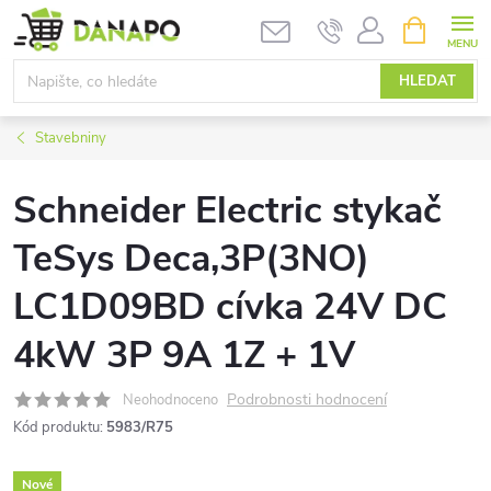
Přejít
NÁKUPNÍ
KOŠÍK
na
obsah
HLEDAT
Stavebniny
Schneider Electric stykač
TeSys Deca,3P(3NO)
LC1D09BD cívka 24V DC
4kW 3P 9A 1Z + 1V
Podrobnosti hodnocení
Neohodnoceno
Kód produktu:
5983/R75
Nové