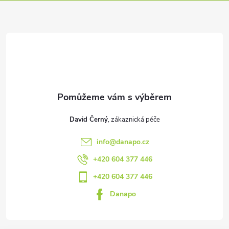
p
a
t
í
David Černý
info
@
danapo.cz
+420 604 377 446
+420 604 377 446
Danapo