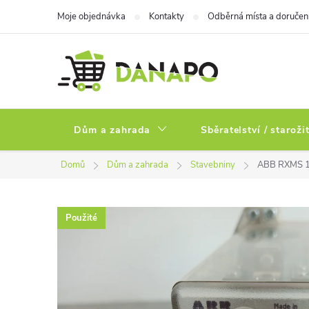
Přejít
Moje objednávka
Kontakty
Odběrná místa a doručen
na
obsah
Dům a zahrada
Sběratelství / staroži
Domů
Dům a zahrada
Stavebniny
ABB RXMS 1 
Použité