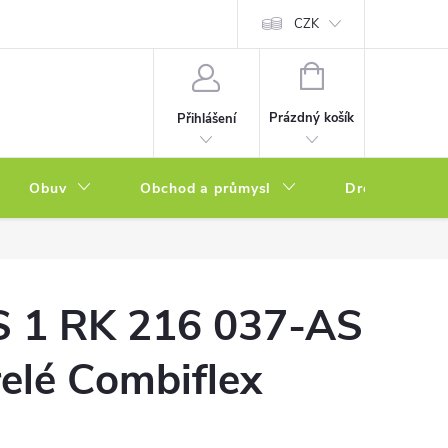
a zboží
Podmínky ochrany osobních údajů
CZK
Soubory cookies
N
NÁKUPNÍ
KOŠÍK
Prázdný košík
Přihlášení
Obuv
Obchod a průmysl
Drogerie
 1 RK 216 037-AS
elé Combiflex