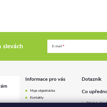
a slevách
E-mail
Informace pro vás
Dotazník
Moje objednávka
Co upředno
Kontakty
Dárek k obje
Odběrná místa a doručení