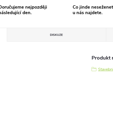
Doručujeme nejpozději
Co jinde neseženet
následující den.
u nás najdete.
DISKUZE
Produkt n
Stavebn