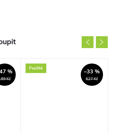
oupit
Použité
Nové
47 %
–33 %
189 Kč
627 Kč