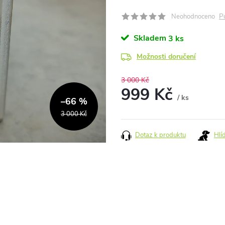
P
Neohodnoceno
Skladem
3 ks
Možnosti doručení
3 000 Kč
999 Kč
/ ks
–66 %
Měrná
3 000 Kč
cena:
Dotaz k produktu
Hlí