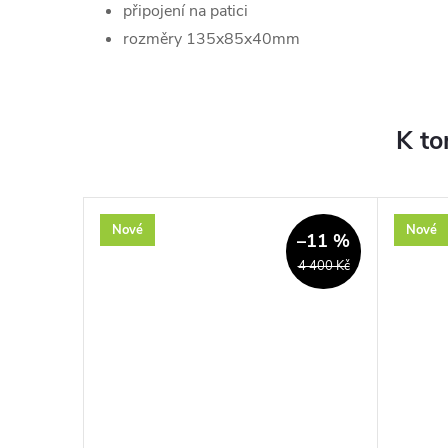
připojení na patici
rozměry 135x85x40mm
K to
Nové
Nové
–33 %
–11 %
1 950 Kč
4 400 Kč