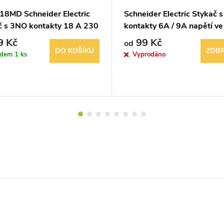
18MD Schneider Electric
Schneider Electric Stykač 
č s 3NO kontakty 18 A 230
kontakty 6A / 9A napětí ve 
TeSys 035508
230 V AC
9 Kč
99 Kč
od
DO KOŠÍKU
ZOBR
adem
1 ks
Vyprodáno