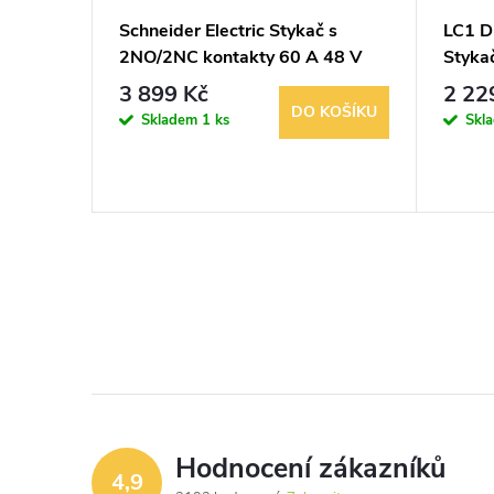
Moeller
Schneider Electric Stykač s
LC1 D
2NO/2NC kontakty 60 A 48 V
Styka
AC TeSys 007026
V DC 
3 899 Kč
2 22
DO KOŠÍKU
Skladem
1 ks
Skl
KOŠÍKU
Hodnocení zákazníků
4,9