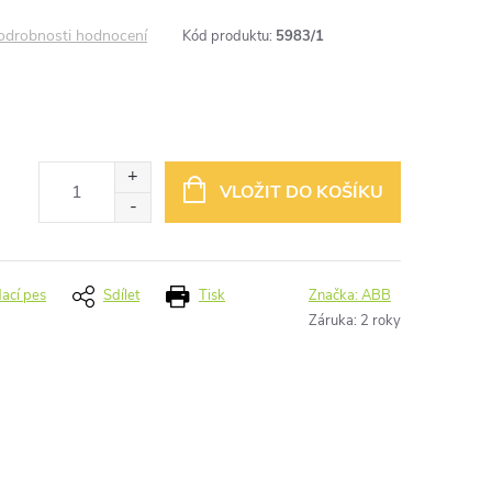
odrobnosti hodnocení
Kód produktu:
5983/1
VLOŽIT DO KOŠÍKU
dací pes
Sdílet
Tisk
Značka:
ABB
Záruka
:
2 roky