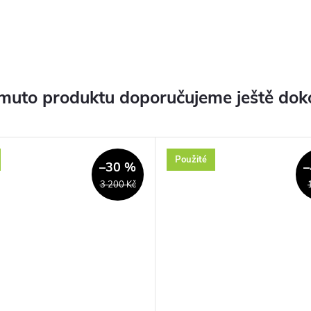
muto produktu doporučujeme ještě dok
Použité
–30 %
–
3 200 Kč