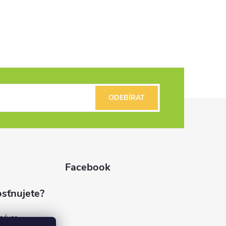
ODEBÍRAT
Facebook
sťnujete?
dnávce
(7%)