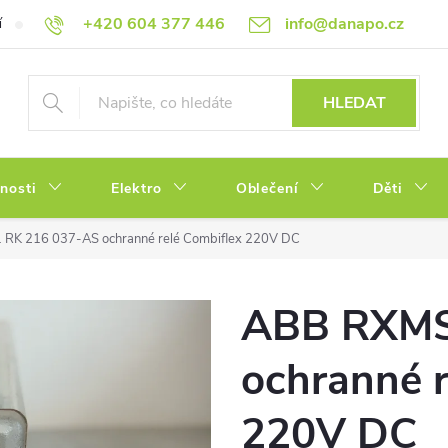
+420 604 377 446
info@danapo.cz
í
Hodnocení obchodu
Obchodní podmínky
Reklamace a výměn
HLEDAT
tnosti
Elektro
Oblečení
Děti
RK 216 037-AS ochranné relé Combiflex 220V DC
ABB RXMS
ochranné r
220V DC