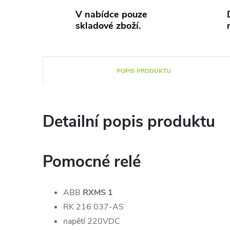
V nabídce pouze
skladové zboží.
POPIS PRODUKTU
Detailní popis produktu
Pomocné relé
ABB
RXMS 1
RK 216 037-AS
napětí 220VDC