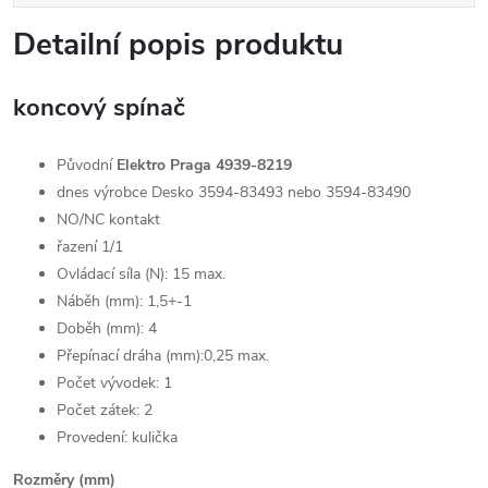
Detailní popis produktu
koncový spínač
Původní
Elektro Praga 4939-8219
dnes výrobce Desko
3594-83493 nebo 3594-83490
NO/NC kontakt
řazení 1/1
Ovládací síla (N):
15 m
ax.
Náběh (mm): 1,5+-1
Doběh (mm): 4
Přepínací dráha (mm):
0,25 m
ax.
Počet vývodek: 1
Počet zátek: 2
Provedení: kulička
Rozměry (mm)