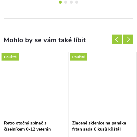
Použité
Použité
Retro otočný spínač s
Zlacené sklenice na panáka
číselníkem 0-12 veterán
frťan sada 6 kusů křišťál
Bohemia 7,5cm