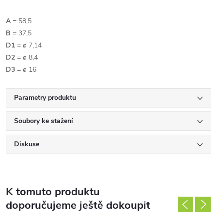
A
= 58,5
B
= 37,5
D1
= ø 7,14
D2
= ø 8,4
D3
= ø 16
Parametry produktu
Soubory ke stažení
Diskuse
K tomuto produktu
doporučujeme ještě dokoupit