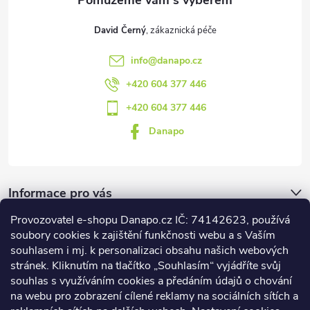
David Černý
info
@
danapo.cz
+420 604 377 446
+420 604 377 446
Danapo
Informace pro vás
Provozovatel e-shopu Danapo.cz IČ: 74142623, používá
Dotazník
soubory cookies k zajištění funkčnosti webu a s Vaším
souhlasem i mj. k personalizaci obsahu našich webových
stránek. Kliknutím na tlačítko „Souhlasím“ vyjádříte svůj
Co upřednosťnujete?
souhlas s využíváním cookies a předáním údajů o chování
na webu pro zobrazení cílené reklamy na sociálních sítích a
Počet hlasů:
437