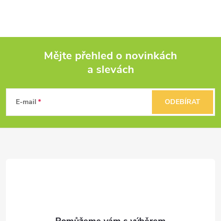
Mějte přehled o novinkách
a slevách
Z
á
E-mail
ODEBÍRAT
p
a
t
í