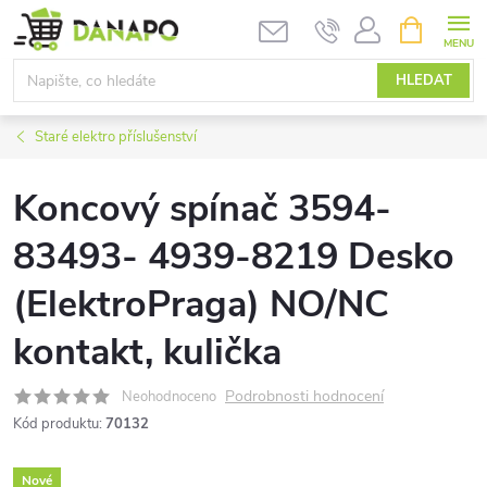
Přejít
NÁKUPNÍ
KOŠÍK
na
obsah
HLEDAT
Staré elektro příslušenství
Koncový spínač 3594-
83493- 4939-8219 Desko
(ElektroPraga) NO/NC
kontakt, kulička
Podrobnosti hodnocení
Neohodnoceno
Kód produktu:
70132
Nové