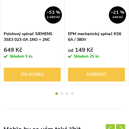
–53 %
–21 %
1 389 Kč
149 Kč
Polohový spínač SIEMENS
EPM mechanický spínač KS6
3SE3 023-0A 1NO + 2NC
6A / 380V
649 Kč
149 Kč
od
Skladem
5 ks
Skladem
25 ks
DO KOŠÍKU
ZOBRAZIT