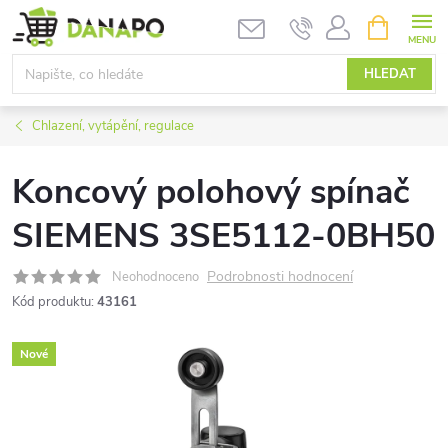
Přejít
NÁKUPNÍ
KOŠÍK
na
obsah
HLEDAT
Chlazení, vytápění, regulace
Koncový polohový spínač
SIEMENS 3SE5112-0BH50
Podrobnosti hodnocení
Neohodnoceno
Kód produktu:
43161
Nové