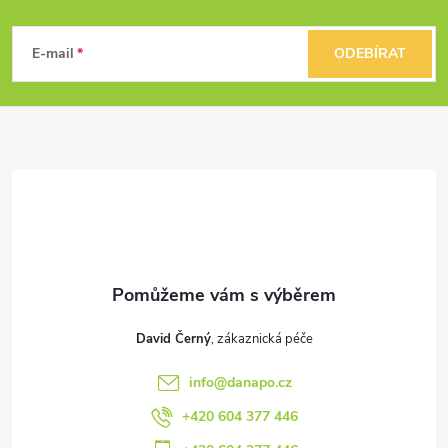
Z
á
E-mail
ODEBÍRAT
p
a
t
í
David Černý
info
@
danapo.cz
+420 604 377 446