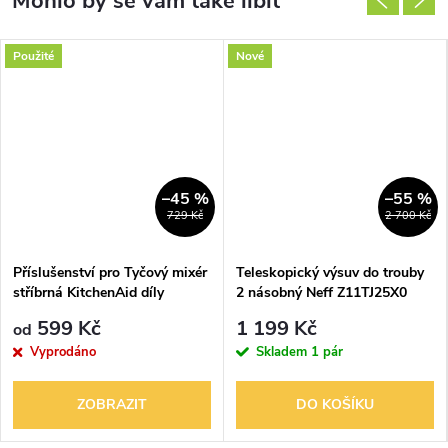
Použité
Nové
–45 %
–55 %
729 Kč
2 700 Kč
Příslušenství pro Tyčový mixér
Teleskopický výsuv do trouby
stříbrná KitchenAid díly
2 násobný Neff Z11TJ25X0
599 Kč
1 199 Kč
od
Vyprodáno
Skladem
1 pár
ZOBRAZIT
DO KOŠÍKU