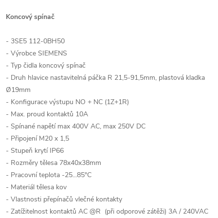
Koncový spínač
- 3SE5 112-0BH50
- Výrobce SIEMENS
- Typ čidla koncový spínač
- Druh hlavice nastavitelná páčka R 21,5-91,5mm, plastová kladka
Ø19mm
- Konfigurace výstupu NO + NC (1Z+1R)
- Max. proud kontaktů 10A
- Spínané napětí max 400V AC, max 250V DC
- Připojení M20 x 1,5
- Stupeň krytí IP66
- Rozměry tělesa 78x40x38mm
- Pracovní teplota -25...85°C
- Materiál tělesa kov
- Vlastnosti přepínačů vlečné kontakty
- Zatížitelnost kontaktů AC @R (při odporové zátěži) 3A / 240VAC