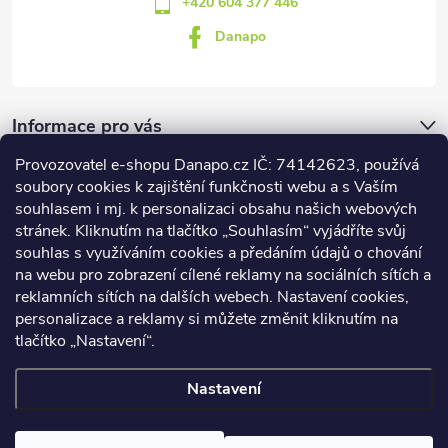
+420 604 377 446
Danapo
Informace pro vás
Provozovatel e-shopu Danapo.cz IČ: 74142623, používá
Dotazník
soubory cookies k zajištění funkčnosti webu a s Vaším
souhlasem i mj. k personalizaci obsahu našich webových
stránek. Kliknutím na tlačítko „Souhlasím“ vyjádříte svůj
Co upřednosťnujete?
souhlas s využíváním cookies a předáním údajů o chování
na webu pro zobrazení cílené reklamy na sociálních sítích a
Počet hlasů:
437
reklamních sítích na dalších webech. Nastavení cookies,
Facebook
personalizace a reklamy si můžete změnit kliknutím na
tlačítko „Nastavení“.
Nastavení
Copyright 2026
DANAPO - David Černý
. Všechna práva vyhrazena.
Upravit nastavení cookies