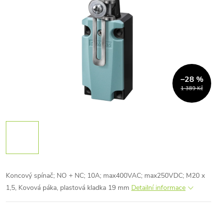
–28 %
1 389 Kč
Koncový spínač; NO + NC; 10A; max400VAC; max250VDC; M20 x
1,5, Kovová páka, plastová kladka 19 mm
Detailní informace