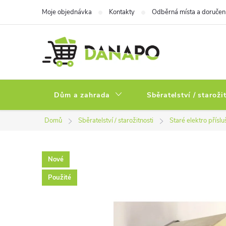
Přejít
Moje objednávka
Kontakty
Odběrná místa a doručen
na
obsah
Dům a zahrada
Sběratelství / staroži
Domů
Sběratelství / starožitnosti
Staré elektro příslu
Nové
Použité