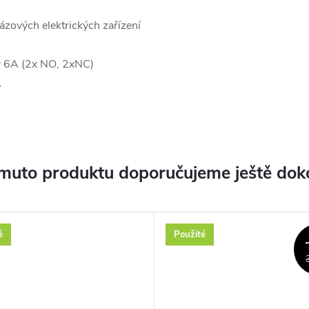
ázových elektrických zařízení
ty 6A (2x NO, 2xNC)
A
muto produktu doporučujeme ještě dok
é
Použité