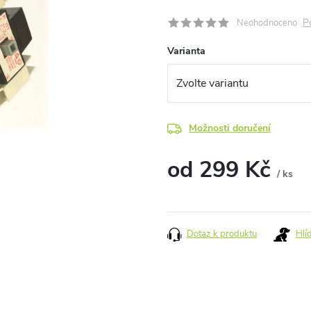
P
Neohodnoceno
Varianta
Možnosti doručení
od
299 Kč
/ ks
Měrná
cena:
Dotaz k produktu
Hlí