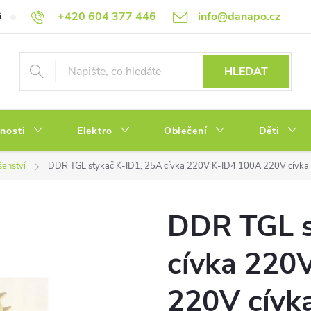
+420 604 377 446
info@danapo.cz
í
Hodnocení obchodu
Obchodní podmínky
Reklamace a výměn
HLEDAT
tnosti
Elektro
Oblečení
Děti
šenství
DDR TGL stykač K-ID1, 25A cívka 220V K-ID4 100A 220V cívka
DDR TGL s
cívka 220
220V cívk