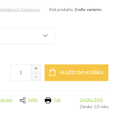
odrobnosti hodnocení
Kód produktu:
Zvolte variantu
VLOŽIT DO KOŠÍKU
dací pes
Sdílet
Tisk
Značka:
EAW
Záruka
:
1/2 roku