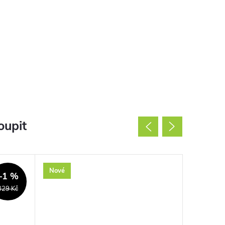
oupit
Nové
Použité
–1 %
329 Kč