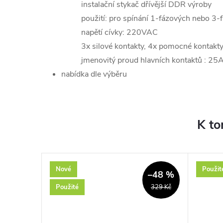
instalační stykač dřívější DDR výroby
použití: pro spínání 1-fázových nebo 3-f
napětí cívky: 220VAC
3x silové kontakty, 4x pomocné kontak
jmenovitý proud hlavních kontaktů : 25
nabídka dle výběru
K to
Nové
Použit
–35 %
–48 %
Použité
899 Kč
329 Kč