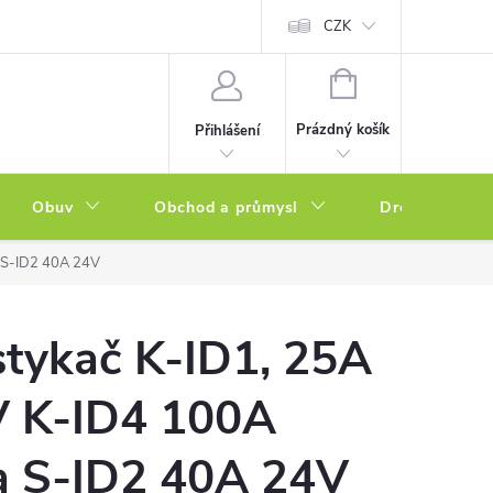
a zboží
Podmínky ochrany osobních údajů
CZK
Soubory cookies
N
NÁKUPNÍ
KOŠÍK
Prázdný košík
Přihlášení
Obuv
Obchod a průmysl
Drogerie
 S-ID2 40A 24V
tykač K-ID1, 25A
V K-ID4 100A
a S-ID2 40A 24V