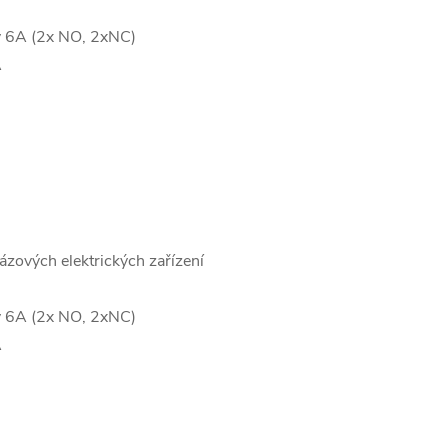
ty 6A (2x NO, 2xNC)
A
ázových elektrických zařízení
ty 6A (2x NO, 2xNC)
A