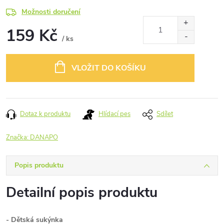
Možnosti doručení
159 Kč
/ ks
Měrná
cena:
VLOŽIT DO KOŠÍKU
Dotaz k produktu
Hlídací pes
Sdílet
Značka:
DANAPO
Popis produktu
Detailní popis produktu
- Dětsk
á sukýnka