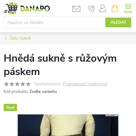
Přejít
NÁKUPNÍ
KOŠÍK
na
obsah
HLEDAT
Šaty / sukně
Hnědá sukně s růžovým
páskem
Podrobnosti hodnocení
Neohodnoceno
Kód produktu:
Zvolte variantu
Nové