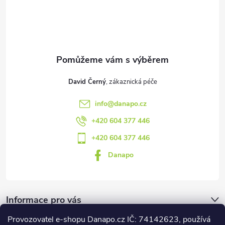
t
í
David Černý
info
@
danapo.cz
+420 604 377 446
+420 604 377 446
Danapo
Informace pro vás
Provozovatel e-shopu Danapo.cz IČ: 74142623, používá