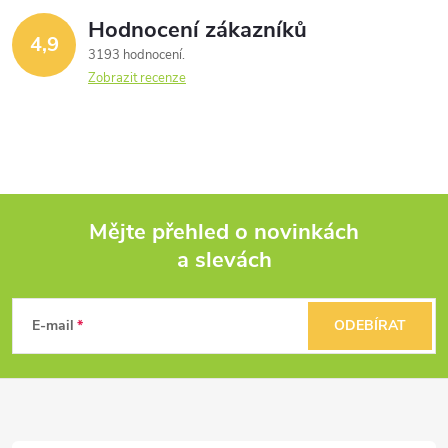
Hodnocení zákazníků
4,9
3193 hodnocení
Zobrazit recenze
Mějte přehled o novinkách
a slevách
Z
á
E-mail
ODEBÍRAT
p
a