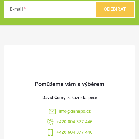
k
á
E-mail
ODEBÍRAT
y
p
v
a
ý
t
p
i
í
s
u
David Černý
info
@
danapo.cz
+420 604 377 446
+420 604 377 446