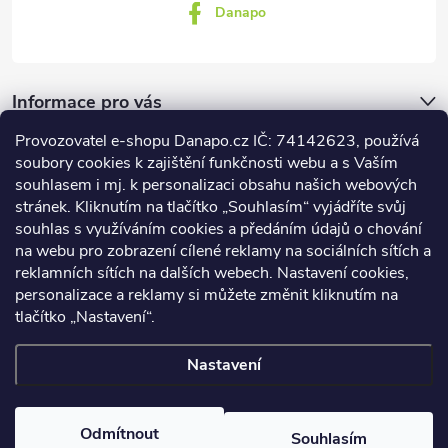
Danapo
Informace pro vás
Provozovatel e-shopu Danapo.cz IČ: 74142623, používá
Dotazník
soubory cookies k zajištění funkčnosti webu a s Vaším
souhlasem i mj. k personalizaci obsahu našich webových
stránek. Kliknutím na tlačítko „Souhlasím“ vyjádříte svůj
Co upřednosťnujete?
souhlas s využíváním cookies a předáním údajů o chování
na webu pro zobrazení cílené reklamy na sociálních sítích a
Počet hlasů:
437
reklamních sítích na dalších webech. Nastavení cookies,
Facebook
personalizace a reklamy si můžete změnit kliknutím na
tlačítko „Nastavení“.
Nastavení
Copyright 2026
DANAPO - David Černý
. Všechna práva vyhrazena.
Upravit nastavení cookies
Odmítnout
Souhlasím