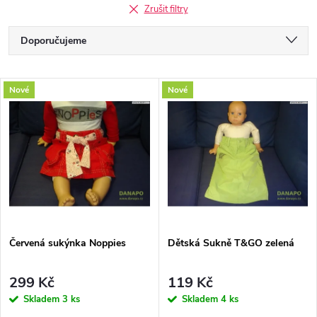
Zrušit filtry
Ř
Doporučujeme
a
Nejlevnější
V
Nové
Nové
Nejdražší
z
ý
Nejprodávanější
e
p
Abecedně
n
i
í
s
p
Červená sukýnka Noppies
Dětská Sukně T&GO zelená
p
r
299 Kč
119 Kč
r
Skladem
3 ks
Skladem
4 ks