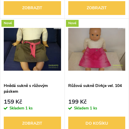
o
o
ZOBRAZIT
ZOBRAZIT
d
d
Nové
Nové
u
u
k
k
t
t
ů
ů
Hnědá sukně s růžovým
Růžová sukně Dirkje vel. 104
páskem
159 Kč
199 Kč
Skladem
1 ks
Skladem
1 ks
ZOBRAZIT
DO KOŠÍKU