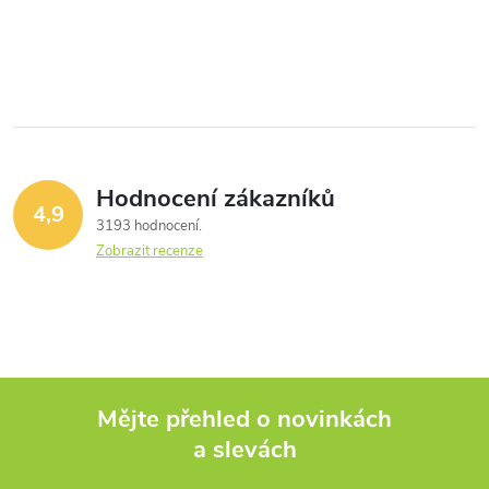
O
v
l
á
Hodnocení zákazníků
d
4,9
3193 hodnocení
a
Zobrazit recenze
c
í
p
Mějte přehled o novinkách
r
a slevách
Z
v