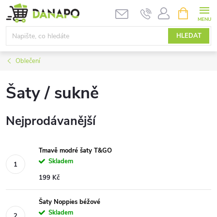
Přejít
NÁKUPNÍ
KOŠÍK
na
obsah
HLEDAT
Oblečení
Šaty / sukně
Nejprodávanější
Tmavě modré šaty T&GO
Skladem
199 Kč
Šaty Noppies béžové
Skladem