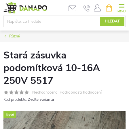
Přejít
NÁKUPNÍ
KOŠÍK
na
obsah
HLEDAT
Různé
Stará zásuvka
podomítková 10-16A
250V 5517
Podrobnosti hodnocení
Neohodnoceno
Kód produktu:
Zvolte variantu
Nové