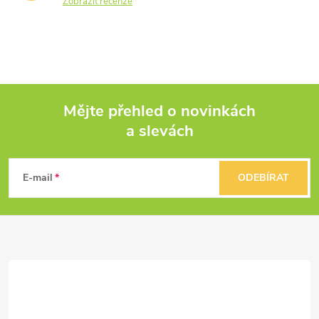
Zobrazit recenze
Mějte přehled o novinkách
a slevách
Z
á
E-mail
ODEBÍRAT
p
a
t