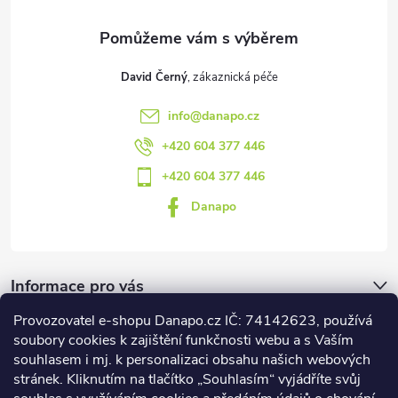
í
David Černý
info
@
danapo.cz
+420 604 377 446
+420 604 377 446
Danapo
Informace pro vás
Provozovatel e-shopu Danapo.cz IČ: 74142623, používá
Dotazník
soubory cookies k zajištění funkčnosti webu a s Vaším
souhlasem i mj. k personalizaci obsahu našich webových
stránek. Kliknutím na tlačítko „Souhlasím“ vyjádříte svůj
Co upřednosťnujete?